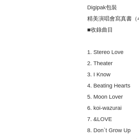
Digipak包裝
精美演唱會寫真書（4
■收錄曲目
1. Stereo Love
2. Theater
3. I Know
4. Beating Hearts
5. Moon Lover
6. koi-wazurai
7. &LOVE
8. Don`t Grow Up