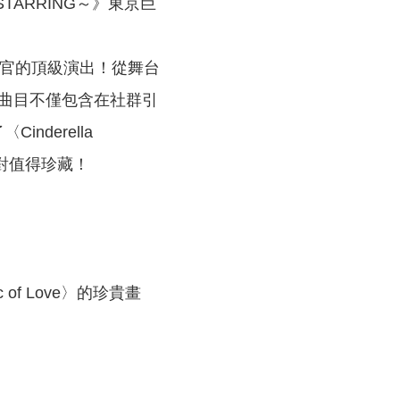
6 ～STARRING～》東京巨
官的頂級演出！從舞台
曲目不僅包含在社群引
nderella
絕對值得珍藏！
of Love〉的珍貴畫