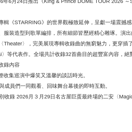
2026年6月24日推出《King & Prince DOME TOUR 202
TARRING》的世界觀極致延伸，呈獻一場震撼感
、服裝造型到歌單編排，所有細節皆歷經精心雕琢。演出
heater〉，完美展現專輯收錄曲的無窮魅力，更穿插了〈Ci
wazurai〉等代表作。全場共計收錄32首曲目的超豐富內容，
收錄內容
：完整收集巡演中爆笑又溫馨的談話時光。
說：與成員們一同觀看、回味舞台幕後的即時互動。
別收錄 2026月３月29日名古屋巨蛋最終場的二安〈Magic 