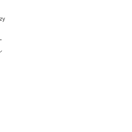
zy
ー
ル