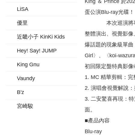
King ＆ Prince 於
LiSA
蛋公演Blu-ray光碟！
優里
本次巡演將專輯《S
整體演出、視覺影像
近畿小子 KinKi Kids
爆話題的現象級單曲〈T
Hey! Say! JUMP
Girl〉、〈koi-
King Gnu
初回限定盤特典影像
1. MC 精華剪輯
Vaundy
2. 演唱會視覺解
B'z
3. 二安驚喜再現：特
宮崎駿
面。
■產品內容
Blu-ray