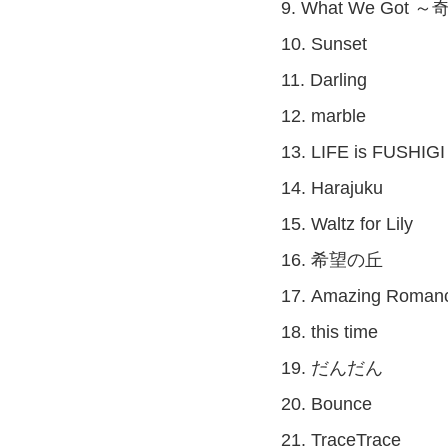
9. What We Go
10. Sunset
11. Darling
12. marble
13. LIFE is FUSHIGI
14. Harajuku
15. Waltz for Lily
16. 希望の丘
17. Amazing Roman
18. this time
19. だんだん
20. Bounce
21. TraceTrace