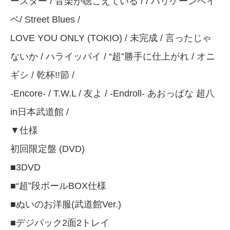
ースター / 音楽が聴こえている /
/ ハリケーンベイ
ベ/ Street Blues /
LOVE YOU ONLY (TOKIO) / 未完成 / 言ったじゃ
ないか / ハライッパイ / “超”勝手に仕上がれ / オニ
ギシ / 乾杯!!節 /
-Encore- / T.W.L / 友よ / -Endroll- あおっぱな 超八
in日本武道館 /
▼仕様
初回限定盤 (DVD)
■3DVD
■“超”段ボールBOX仕様
■ぬいのお洋服(武道館Ver.)
■デジパック2面2トレイ