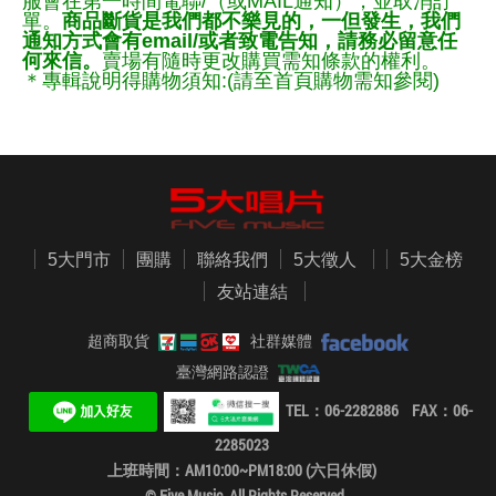
服會在第一時間電聯/（或MAIL通知），並取消訂
單。
商品斷貨是我們都不樂見的，一但發生，我們
通知方式會有email/或者致電告知，請務必留意任
何來信。
賣場有隨時更改購買需知條款的權利。
＊專輯說明得購物須知:(請至首頁購物需知參閱)
5大門市
團購
聯絡我們
5大徵人
5大金榜
友站連結
超商取貨
社群媒體
臺灣網路認證
TEL：06-2282886 FAX：06-
2285023
上班時間：AM10:00~PM18:00 (六日休假)
© Five Music. All Rights Reserved.