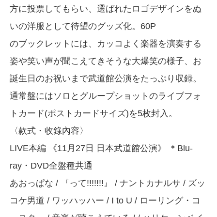
方に投票してもらい、選ばれたロゴデザインをぬ
いの洋服として待望のグッズ化。60P
のブックレットには、カッコよく楽器を演奏する
姿や笑い声が聞こえてきそうな大爆笑の様子、お
誕生日のお祝いまで武道館公演をたっぷり収録。
通常盤にはソロとグループショットのライブフォ
トカード(ポストカードサイズ)を5枚封入。
〈款式・收錄內容〉
LIVE本編 《11月27日 日本武道館公演》 ＊Blu-
ray・DVD全盤種共通
あおっぱな / 『って!!!!!!!』 / ナントカナルサ / ズッ
コケ男道 / ワッハッハー / I to U / ローリング・コ