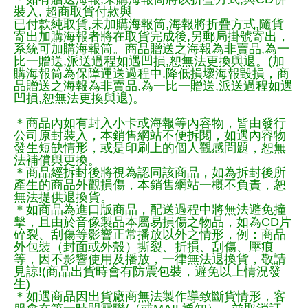
裝入, 超商取貨付款與
已付款純取貨,未加購海報筒,海報將折疊方式,隨貨
寄出加購海報者將在取貨完成後,另郵局掛號寄出，
系統可加購海報筒。商品贈送之海報為非賣品,為一
比一贈送,派送過程如遇凹損,恕無法更換與退。(加
購海報筒為保障運送過程中.降低損壞海報毀損，商
品贈送之海報為非賣品,為一比一贈送,派送過程如遇
凹損,恕無法更換與退)。
＊商品內如有封入小卡或海報等內容物，皆由發行
公司原封裝入，本銷售網站不便拆閱，如遇內容物
發生短缺情形，或是印刷上的個人觀感問題，恕無
法補償與更換。
＊商品經拆封後將視為認同該商品，如為拆封後所
產生的商品外觀損傷，本銷售網站一概不負責，恕
無法提供退換貨。
＊如商品為進口版商品，配送過程中將無法避免撞
擊，且由於音像製品本屬易損傷之物品，如為CD片
碎裂、刮傷等影響正常播放以外之情形，例：商品
外包裝（封面或外殼）撕裂、折損、刮傷、壓痕
等，因不影響使用及播放，一律無法退換貨，敬請
見諒!(商品出貨時會有防震包裝，避免以上情況發
生)
＊如遇商品因出貨廠商無法製作導致斷貨情形，客