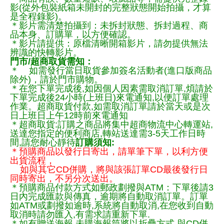
影(從外包裝紙箱未開封的完整狀態開始拍攝，才算
是全程錄影)。
＊影片需清楚拍攝到：未拆封狀態、拆封過程、商
品本身、訂購單，以方便確認。
＊影片請提供：原檔清晰開箱影片，請勿提供無法
辨識的快轉影片。
門市/超商取貨需知：
＊ 如需發行當日取貨參加簽名活動者(進口版商品
除外)，請於門市購物。
＊在您下單完成後,如因個人因素需取消訂單,煩請於
下單完成後24小時(上班日)來電通知,以便訂單處理
作業。超商取貨付款,如需取消訂單請於當天或是次
日上班日上午12時前來電通知
＊超商取貨:訂購之商品將集中超商物流中心轉運站,
送達您指定的便利商店,轉站送達需3-5天工作日時
間,請您耐心靜待
訂購須知:
＊預購商品以發行日寄出，請單筆下單，以利方便
出貨流程，
如與其它CD併購，將與該張訂單CD最後發行日
同時寄出，不另分次送出。
＊預購商品付款方式如郵政劃撥與ATM：下單後請3
日內完成匯款與傳真，逾期將自動取消訂單。訂單
如ATM或劃撥如逾時,系統將自動取消,在您收到自動
取消時請勿匯入,有需求請重新下單.
＊如有贈送海報,未購海報筒將以折疊方式,與CD併