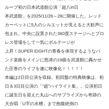
ループ初の日本武道館公演「超八in日
本武道館」を2025/11/26～28に開催した。レッド
カーペットに5人のシルエットが見えると大歓声に
包まれ、中央に設置された360度ステージへとプロ
レス登場をして一気にボルテージが
上昇！SUPER EIGHTの青春を体現するようなバ
ンド楽曲をメインに怒涛の19曲を武道館に轟かせ
た圧巻のライブを遂に映像化！！！！！
本編は2日目公演を収録。初回盤の特典映像は、初
日＆3日目公演の「“超”ハイライト集」。公演初日
に誕生日を迎えた丸山へのサプライズから奇跡の
大合唱「U字の水槽」まで抱腹絶倒の