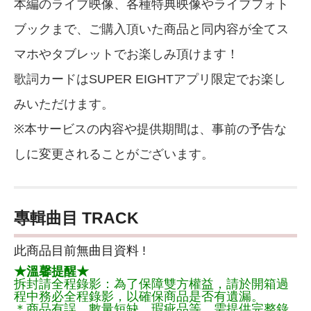
本編のライブ映像、各種特典映像やライブフォト
ブックまで、ご購入頂いた商品と同内容が全てス
マホやタブレットでお楽しみ頂けます！
歌詞カードはSUPER EIGHTアプリ限定でお楽し
みいただけます。
※本サービスの内容や提供期間は、事前の予告な
しに変更されることがございます。
專輯曲目 TRACK
此商品目前無曲目資料 !
★溫馨提醒★
拆封請全程錄影：為了保障雙方權益，請於開箱過
程中務必全程錄影，以確保商品是否有遺漏。
＊商品有誤、數量短缺、瑕疵品等，需提供完整錄