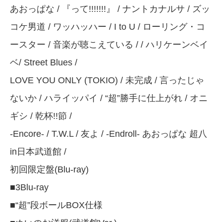
あおっぱな / 『って!!!!!!!』 / ナントカナルサ / ズッ
コケ男道 / ワッハッハー / I to U / ローリング・コ
ースター / 音楽が聴こえている /
/ ハリケーンベイ
ベ/ Street Blues /
LOVE YOU ONLY (TOKIO) / 未完成 / 言ったじゃ
ないか / ハライッパイ / “超”勝手に仕上がれ / オニ
ギシ / 乾杯!!節 /
-Encore- / T.W.L / 友よ / -Endroll- あおっぱな 超八
in日本武道館 /
初回限定盤(Blu-ray)
■3Blu-ray
■“超”段ボールBOX仕様