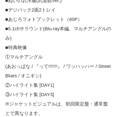
■ぬいのお洋服(武道館Ver.)
■デジパック2面2トレイ
■あじろフォトブックレット（60P）
■5.1chサラウンド(Blu-ray本編、マルチアングルの
み)
■特典映像
①マルチアングル
(あおっぱな / 『って!!!!!!!』 / ワッハッハー / Street
Blues / オニギシ)
②ハイライト集 [DAY1]
③ハイライト集 [DAY3]
※ジャケットビジュアルは、初回限定盤・通常盤
とで異なります。