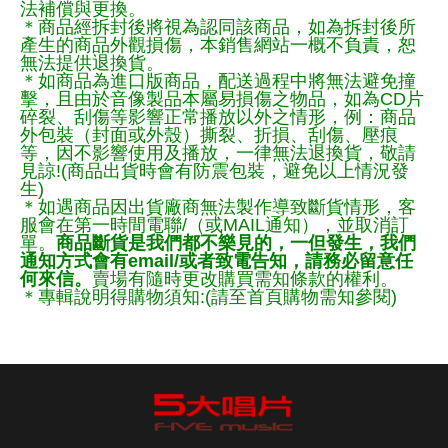
法補償與更換。
＊商品經拆封後將視為認同該商品，如為拆封後所
產生的商品外觀損傷，本銷售網站一概不負責，恕
無法提供退換貨。
＊如商品為進口版商品，配送過程中將無法避免撞
擊，且由於音像製品本屬易損傷之物品，如為CD片
碎裂、刮傷等影響正常播放以外之情形，例：商品
外包裝（封面或外殼）撕裂、折損、刮傷、壓痕
等，因不影響使用及播放，一律無法退換貨，敬請
見諒!(商品出貨時會有防震包裝，避免以上情況發
生)
＊如遇商品因出貨廠商無法製作導致斷貨情形，客
服會在第一時間電聯/（或MAIL通知），並取消訂
單。
商品斷貨是我們都不樂見的，一但發生，我們
通知方式會有email/或者致電告知，請務必留意任
何來信。
賣場有隨時更改購買需知條款的權利。
＊專輯說明得購物須知:(請至首頁購物需知參閱)