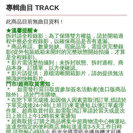
專輯曲目 TRACK
此商品目前無曲目資料 !
★溫馨提醒★
拆封請全程錄影：為了保障雙方權益，請於開箱過
程中務必全程錄影，以確保商品是否有遺漏。
＊商品有誤、數量短缺、瑕疵品等，需提供完整錄
影(從外包裝紙箱未開封的完整狀態開始拍攝，才算
是全程錄影)。
＊影片需清楚拍攝到：未拆封狀態、拆封過程、商
品本身、訂購單，以方便確認。
＊影片請提供：原檔清晰開箱影片，請勿提供無法
辨識的快轉影片。
門市/超商取貨需知：
＊ 如需發行當日取貨參加簽名活動者(進口版商品
除外)，請於門市購物。
＊在您下單完成後,如因個人因素需取消訂單,煩請於
下單完成後24小時(上班日)來電通知,以便訂單處理
作業。超商取貨付款,如需取消訂單請於當天或是次
日上班日上午12時前來電通知
＊超商取貨:訂購之商品將集中超商物流中心轉運站,
送達您指定的便利商店,轉站送達需3-5天工作日時
間,請您耐心靜待
※ 藍光光碟需藍光播放機才可播