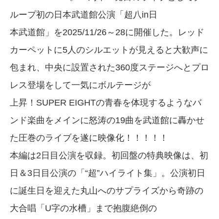
ループ初の日本武道館公演「超八in日
本武道館」を2025/11/26～28に開催した。レッド
カーペットに5人のシルエットが見えると大歓声に
包まれ、中央に設置された360度ステージへとプロ
レス登場をして一気にボルテージが
上昇！SUPER EIGHTの青春を体現するようなバ
ンド楽曲をメインに怒涛の19曲を武道館に轟かせ
た圧巻のライブを遂に映像化！！！！！
本編は2日目公演を収録。初回盤の特典映像は、初
日＆3日目公演の「“超”ハイライト集」。公演初日
に誕生日を迎えた丸山へのサプライズから奇跡の
大合唱「U字の水槽」まで抱腹絶倒の