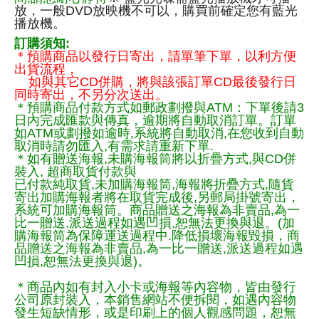
放，一般DVD放映機不可以，購買前確定您有藍光
播放機。
訂購須知:
＊預購商品以發行日寄出，請單筆下單，以利方便
出貨流程，
如與其它CD併購，將與該張訂單CD最後發行日
同時寄出，不另分次送出。
＊預購商品付款方式如郵政劃撥與ATM：下單後請3
日內完成匯款與傳真，逾期將自動取消訂單。訂單
如ATM或劃撥如逾時,系統將自動取消,在您收到自動
取消時請勿匯入,有需求請重新下單.
＊如有贈送海報,未購海報筒將以折疊方式,與CD併
裝入, 超商取貨付款與
已付款純取貨,未加購海報筒,海報將折疊方式,隨貨
寄出加購海報者將在取貨完成後,另郵局掛號寄出，
系統可加購海報筒。商品贈送之海報為非賣品,為一
比一贈送,派送過程如遇凹損,恕無法更換與退。(加
購海報筒為保障運送過程中.降低損壞海報毀損，商
品贈送之海報為非賣品,為一比一贈送,派送過程如遇
凹損,恕無法更換與退)。
＊商品內如有封入小卡或海報等內容物，皆由發行
公司原封裝入，本銷售網站不便拆閱，如遇內容物
發生短缺情形，或是印刷上的個人觀感問題，恕無