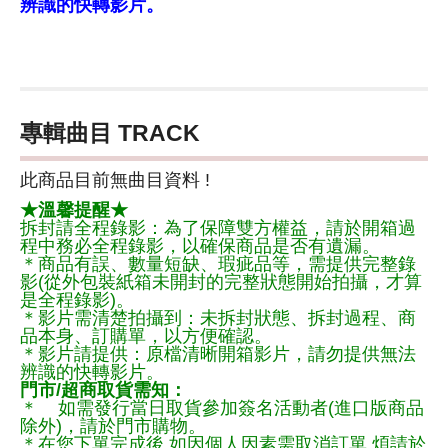
辨識的快轉影片。
專輯曲目 TRACK
此商品目前無曲目資料 !
★溫馨提醒★
拆封請全程錄影：為了保障雙方權益，請於開箱過
程中務必全程錄影，以確保商品是否有遺漏。
＊商品有誤、數量短缺、瑕疵品等，需提供完整錄
影(從外包裝紙箱未開封的完整狀態開始拍攝，才算
是全程錄影)。
＊影片需清楚拍攝到：未拆封狀態、拆封過程、商
品本身、訂購單，以方便確認。
＊影片請提供：原檔清晰開箱影片，請勿提供無法
辨識的快轉影片。
門市/超商取貨需知：
＊ 如需發行當日取貨參加簽名活動者(進口版商品
除外)，請於門市購物。
＊在您下單完成後,如因個人因素需取消訂單,煩請於