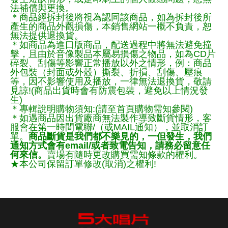
法補償與更換。
＊商品經拆封後將視為認同該商品，如為拆封後所
產生的商品外觀損傷，本銷售網站一概不負責，恕
無法提供退換貨。
＊如商品為進口版商品，配送過程中將無法避免撞
擊，且由於音像製品本屬易損傷之物品，如為CD片
碎裂、刮傷等影響正常播放以外之情形，例：商品
外包裝（封面或外殼）撕裂、折損、刮傷、壓痕
等，因不影響使用及播放，一律無法退換貨，敬請
見諒!(商品出貨時會有防震包裝，避免以上情況發
生)
＊專輯說明購物須知:(請至首頁購物需知參閱)
＊如遇商品因出貨廠商無法製作導致斷貨情形，客
服會在第一時間電聯/（或MAIL通知），並取消訂
單。
商品斷貨是我們都不樂見的，一但發生，我們
通知方式會有email/或者致電告知，請務必留意任
何來信。
賣場有隨時更改購買需知條款的權利。
★本公司保留訂單修改(取消)之權利!