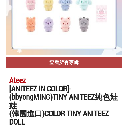
查看所有專輯
Ateez
[ANITEEZ IN COLOR]-
(bbyongMING)TINY ANITEEZ純色娃
娃
(韓國進口)COLOR TINY ANITEEZ
DOLL