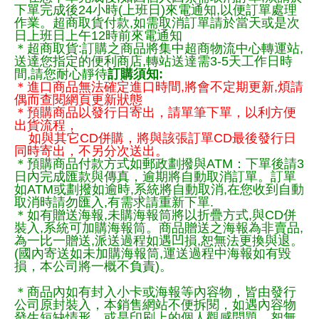
下單完成後24小時(上班日)來電通知,以便訂單處理
作業。超商取貨付款,如需取消訂單請於當天或是次
日上班日上午12時前來電通知
＊超商取貨:訂購之商品將集中超商物流中心轉運站,
送達您指定的便利商店,轉站送達需3-5天工作日時
間,請您耐心靜待
訂購須知:
＊進口商品無法確定進口時間,將會不定期更新,煩請
偶而查閱網頁更新狀態
＊預購商品以發行日寄出，請單筆下單，以利方便
出貨流程，
如與其它CD併購，將與該張訂單CD最後發行日
同時寄出，不另分次送出。
＊預購商品付款方式如郵政劃撥與ATM：下單後請3
日內完成匯款與傳真，逾期將自動取消訂單。訂單
如ATM或劃撥如逾時,系統將自動取消,在您收到自動
取消時請勿匯入,有需求請重新下單.
＊如有贈送海報,未購海報筒將以折疊方式,與CD併
裝入,系統可加購海報筒。商品贈送之海報為非賣品,
為一比一贈送,派送過程如遇凹損,恕無法更換與退。
(國內寄送如未加購海報筒,運送過程中海報如有毀
損，本公司將一概不負責)。
＊商品內如有封入小卡或海報等內容物，皆由發行
公司原封裝入，本銷售網站不便拆閱，如遇內容物
發生短缺情形，或是印刷上的個人觀感問題，恕無