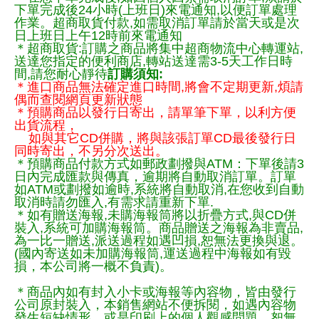
下單完成後24小時(上班日)來電通知,以便訂單處理
作業。超商取貨付款,如需取消訂單請於當天或是次
日上班日上午12時前來電通知
＊超商取貨:訂購之商品將集中超商物流中心轉運站,
送達您指定的便利商店,轉站送達需3-5天工作日時
間,請您耐心靜待
訂購須知:
＊進口商品無法確定進口時間,將會不定期更新,煩請
偶而查閱網頁更新狀態
＊預購商品以發行日寄出，請單筆下單，以利方便
出貨流程，
如與其它CD併購，將與該張訂單CD最後發行日
同時寄出，不另分次送出。
＊預購商品付款方式如郵政劃撥與ATM：下單後請3
日內完成匯款與傳真，逾期將自動取消訂單。訂單
如ATM或劃撥如逾時,系統將自動取消,在您收到自動
取消時請勿匯入,有需求請重新下單.
＊如有贈送海報,未購海報筒將以折疊方式,與CD併
裝入,系統可加購海報筒。商品贈送之海報為非賣品,
為一比一贈送,派送過程如遇凹損,恕無法更換與退。
(國內寄送如未加購海報筒,運送過程中海報如有毀
損，本公司將一概不負責)。
＊商品內如有封入小卡或海報等內容物，皆由發行
公司原封裝入，本銷售網站不便拆閱，如遇內容物
發生短缺情形，或是印刷上的個人觀感問題，恕無