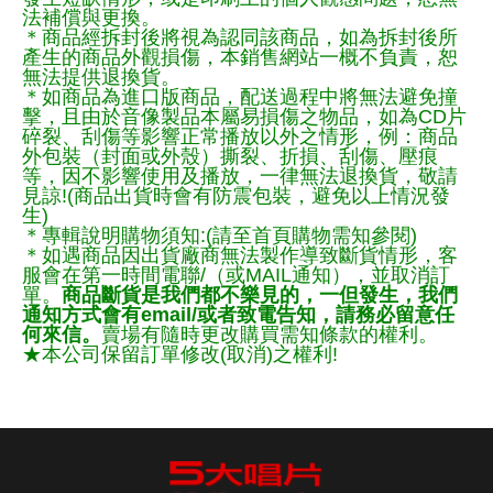
法補償與更換。
＊商品經拆封後將視為認同該商品，如為拆封後所
產生的商品外觀損傷，本銷售網站一概不負責，恕
無法提供退換貨。
＊如商品為進口版商品，配送過程中將無法避免撞
擊，且由於音像製品本屬易損傷之物品，如為CD片
碎裂、刮傷等影響正常播放以外之情形，例：商品
外包裝（封面或外殼）撕裂、折損、刮傷、壓痕
等，因不影響使用及播放，一律無法退換貨，敬請
見諒!(商品出貨時會有防震包裝，避免以上情況發
生)
＊專輯說明購物須知:(請至首頁購物需知參閱)
＊如遇商品因出貨廠商無法製作導致斷貨情形，客
服會在第一時間電聯/（或MAIL通知），並取消訂
單。
商品斷貨是我們都不樂見的，一但發生，我們
通知方式會有email/或者致電告知，請務必留意任
何來信。
賣場有隨時更改購買需知條款的權利。
★本公司保留訂單修改(取消)之權利!