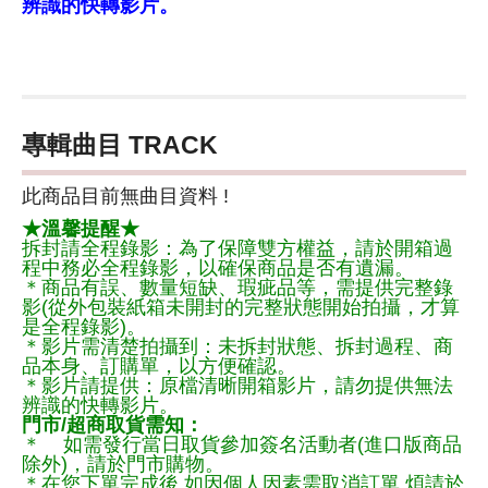
辨識的快轉影片。
專輯曲目 TRACK
此商品目前無曲目資料 !
★溫馨提醒★
拆封請全程錄影：為了保障雙方權益，請於開箱過
程中務必全程錄影，以確保商品是否有遺漏。
＊商品有誤、數量短缺、瑕疵品等，需提供完整錄
影(從外包裝紙箱未開封的完整狀態開始拍攝，才算
是全程錄影)。
＊影片需清楚拍攝到：未拆封狀態、拆封過程、商
品本身、訂購單，以方便確認。
＊影片請提供：原檔清晰開箱影片，請勿提供無法
辨識的快轉影片。
門市/超商取貨需知：
＊ 如需發行當日取貨參加簽名活動者(進口版商品
除外)，請於門市購物。
＊在您下單完成後,如因個人因素需取消訂單,煩請於