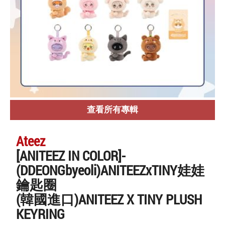
查看所有專輯
Ateez
[ANITEEZ IN COLOR]-
(DDEONGbyeoli)ANITEEZxTINY娃娃
鑰匙圈
(韓國進口)ANITEEZ X TINY PLUSH
KEYRING