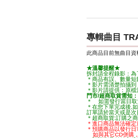
專輯曲目 TR
此商品目前無曲目資料
★溫馨提醒★
拆封請全程錄影：為
＊商品有誤、數量短
＊影片需清楚拍攝到
＊影片請提供：原檔
門市/超商取貨需知：
＊ 如需發行當日取
＊在您下單完成後,如
訂單請於當天或是次
＊超商取貨:訂購之商
＊進口商品無法確定
＊預購商品以發行日
如與其它CD併購，