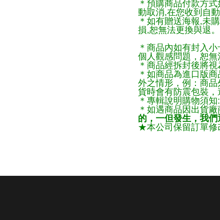
＊預購商品付款方式
動取消,在您收到自動
＊如有贈送海報,未
損,恕無法更換與退
＊商品內如有封入小
個人觀感問題，恕無
＊商品經拆封後將視
＊如商品為進口版商
外之情形，例：商品
貨時會有防震包裝，
＊專輯說明購物須知:
＊如遇商品因出貨廠
的，一但發生，我們通
★本公司保留訂單修改