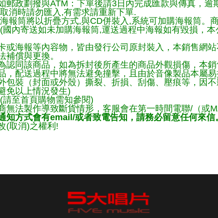
如郵政劃撥與ATM：下單後請3日內完成匯款與傳真，逾
取消時請勿匯入,有需求請重新下單.
購海報筒將以折疊方式,與CD併裝入,系統可加購海報筒。
。(國內寄送如未加購海報筒,運送過程中海報如有毀損，本
卡或海報等內容物，皆由發行公司原封裝入，本銷售網站
法補償與更換。
為認同該商品，如為拆封後所產生的商品外觀損傷，本銷
品，配送過程中將無法避免撞擊，且由於音像製品本屬易
外包裝（封面或外殼）撕裂、折損、刮傷、壓痕等，因不影
避免以上情況發生)
(請至首頁購物需知參閱)
商無法製作導致斷貨情形，客服會在第一時間電聯/（或M
知方式會有email/或者致電告知，請務必留意任何來信
(取消)之權利!