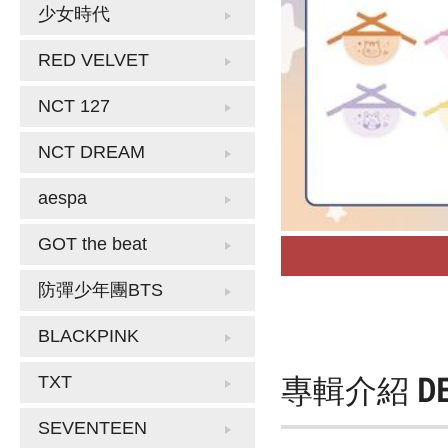
少女時代
RED VELVET
NCT 127
NCT DREAM
aespa
GOT the beat
防彈少年團BTS
BLACKPINK
專輯介紹
D
TXT
SEVENTEEN