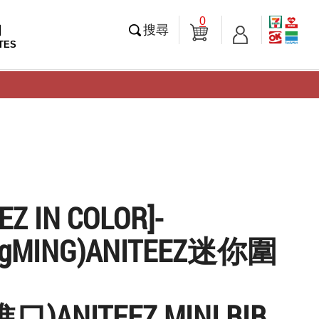
0
知
搜尋
TES
EZ IN COLOR]-
ngMING)ANITEEZ迷你圍
)ANITEEZ MINI BIB