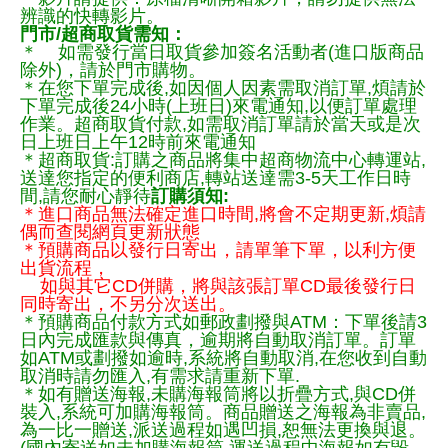
辨識的快轉影片。
門市/超商取貨需知：
＊ 如需發行當日取貨參加簽名活動者(進口版商品
除外)，請於門市購物。
＊在您下單完成後,如因個人因素需取消訂單,煩請於
下單完成後24小時(上班日)來電通知,以便訂單處理
作業。超商取貨付款,如需取消訂單請於當天或是次
日上班日上午12時前來電通知
＊超商取貨:訂購之商品將集中超商物流中心轉運站,
送達您指定的便利商店,轉站送達需3-5天工作日時
間,請您耐心靜待
訂購須知:
＊進口商品無法確定進口時間,將會不定期更新,煩請
偶而查閱網頁更新狀態
＊預購商品以發行日寄出，請單筆下單，以利方便
出貨流程，
如與其它CD併購，將與該張訂單CD最後發行日
同時寄出，不另分次送出。
＊預購商品付款方式如郵政劃撥與ATM：下單後請3
日內完成匯款與傳真，逾期將自動取消訂單。訂單
如ATM或劃撥如逾時,系統將自動取消,在您收到自動
取消時請勿匯入,有需求請重新下單.
＊如有贈送海報,未購海報筒將以折疊方式,與CD併
裝入,系統可加購海報筒。商品贈送之海報為非賣品,
為一比一贈送,派送過程如遇凹損,恕無法更換與退。
(國內寄送如未加購海報筒,運送過程中海報如有毀