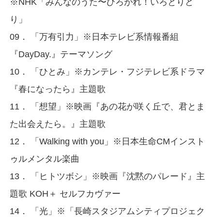
※NHK「みんなのうた〜ひろがれ！いろとりど
り」
09． 「万有引力」※日本テレビ系情報番組
『DayDay.』テーマソング
10． 「ひとみ」※カンテレ・フジテレビ系ドラマ
『春になったら』主題歌
11． 「想望」※映画『あの花が咲く丘で、君とま
た出会えたら。』主題歌
12． 「Walking with you」※日本生命CMインスト
ゥルメンタル楽曲
13． 「ヒトツボシ」※映画『沈黙のパレード』主
題歌 KOH＋ セルフカヴァー
14． 「光」※「長崎スタジアムシティプロジェク