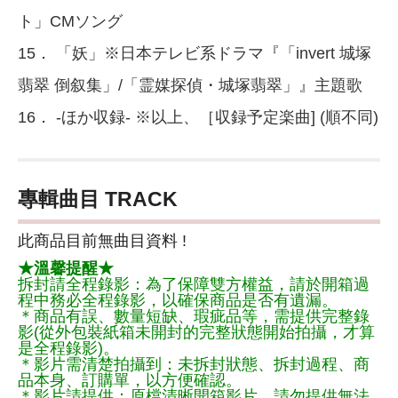
ト」CMソング
15． 「妖」※日本テレビ系ドラマ『「invert 城塚
翡翠 倒叙集」/「霊媒探偵・城塚翡翠」』主題歌
16． -ほか収録- ※以上、［収録予定楽曲] (順不同)
專輯曲目 TRACK
此商品目前無曲目資料 !
★溫馨提醒★
拆封請全程錄影：為了保障雙方權益，請於開箱過
程中務必全程錄影，以確保商品是否有遺漏。
＊商品有誤、數量短缺、瑕疵品等，需提供完整錄
影(從外包裝紙箱未開封的完整狀態開始拍攝，才算
是全程錄影)。
＊影片需清楚拍攝到：未拆封狀態、拆封過程、商
品本身、訂購單，以方便確認。
＊影片請提供：原檔清晰開箱影片，請勿提供無法