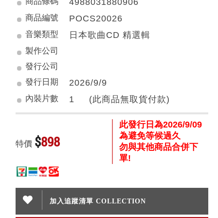
商品條碼
4988031880906
商品編號
POCS20026
音樂類型
日本歌曲CD 精選輯
製作公司
發行公司
發行日期
2026/9/9
內裝片數
1 (此商品無取貨付款)
此發行日為2026/9/09
為避免等候過久
$
898
特價
勿與其他商品合併下
單!
加入追蹤清單 COLLECTION