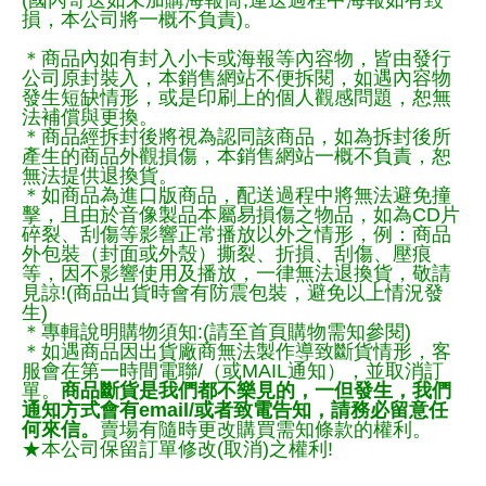
損，本公司將一概不負責)。
＊商品內如有封入小卡或海報等內容物，皆由發行
公司原封裝入，本銷售網站不便拆閱，如遇內容物
發生短缺情形，或是印刷上的個人觀感問題，恕無
法補償與更換。
＊商品經拆封後將視為認同該商品，如為拆封後所
產生的商品外觀損傷，本銷售網站一概不負責，恕
無法提供退換貨。
＊如商品為進口版商品，配送過程中將無法避免撞
擊，且由於音像製品本屬易損傷之物品，如為CD片
碎裂、刮傷等影響正常播放以外之情形，例：商品
外包裝（封面或外殼）撕裂、折損、刮傷、壓痕
等，因不影響使用及播放，一律無法退換貨，敬請
見諒!(商品出貨時會有防震包裝，避免以上情況發
生)
＊專輯說明購物須知:(請至首頁購物需知參閱)
＊如遇商品因出貨廠商無法製作導致斷貨情形，客
服會在第一時間電聯/（或MAIL通知），並取消訂
單。
商品斷貨是我們都不樂見的，一但發生，我們
通知方式會有email/或者致電告知，請務必留意任
何來信。
賣場有隨時更改購買需知條款的權利。
★本公司保留訂單修改(取消)之權利!