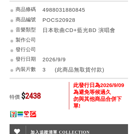
商品條碼
4988031880845
商品編號
POCS20928
音樂類型
日本歌曲CD+藍光BD 演唱會
製作公司
發行公司
發行日期
2026/9/9
內裝片數
3 (此商品無取貨付款)
此發行日為2026/9/09
為避免等候過久
$
2438
特價
勿與其他商品合併下
單!
加入追蹤清單 COLLECTION