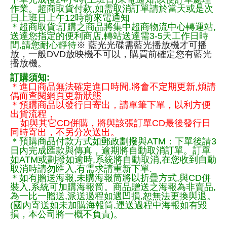
作業。超商取貨付款,如需取消訂單請於當天或是次
日上班日上午12時前來電通知
＊超商取貨:訂購之商品將集中超商物流中心轉運站,
送達您指定的便利商店,轉站送達需3-5天工作日時
間,請您耐心靜待
※ 藍光光碟需藍光播放機才可播
放，一般DVD放映機不可以，購買前確定您有藍光
播放機。
訂購須知:
＊進口商品無法確定進口時間,將會不定期更新,煩請
偶而查閱網頁更新狀態
＊預購商品以發行日寄出，請單筆下單，以利方便
出貨流程，
如與其它CD併購，將與該張訂單CD最後發行日
同時寄出，不另分次送出。
＊預購商品付款方式如郵政劃撥與ATM：下單後請3
日內完成匯款與傳真，逾期將自動取消訂單。訂單
如ATM或劃撥如逾時,系統將自動取消,在您收到自動
取消時請勿匯入,有需求請重新下單.
＊如有贈送海報,未購海報筒將以折疊方式,與CD併
裝入,系統可加購海報筒。商品贈送之海報為非賣品,
為一比一贈送,派送過程如遇凹損,恕無法更換與退。
(國內寄送如未加購海報筒,運送過程中海報如有毀
損，本公司將一概不負責)。