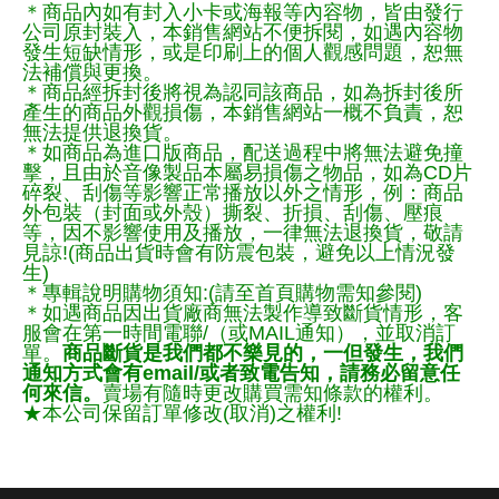
＊商品內如有封入小卡或海報等內容物，皆由發行
公司原封裝入，本銷售網站不便拆閱，如遇內容物
發生短缺情形，或是印刷上的個人觀感問題，恕無
法補償與更換。
＊商品經拆封後將視為認同該商品，如為拆封後所
產生的商品外觀損傷，本銷售網站一概不負責，恕
無法提供退換貨。
＊如商品為進口版商品，配送過程中將無法避免撞
擊，且由於音像製品本屬易損傷之物品，如為CD片
碎裂、刮傷等影響正常播放以外之情形，例：商品
外包裝（封面或外殼）撕裂、折損、刮傷、壓痕
等，因不影響使用及播放，一律無法退換貨，敬請
見諒!(商品出貨時會有防震包裝，避免以上情況發
生)
＊專輯說明購物須知:(請至首頁購物需知參閱)
＊如遇商品因出貨廠商無法製作導致斷貨情形，客
服會在第一時間電聯/（或MAIL通知），並取消訂
單。
商品斷貨是我們都不樂見的，一但發生，我們
通知方式會有email/或者致電告知，請務必留意任
何來信。
賣場有隨時更改購買需知條款的權利。
★本公司保留訂單修改(取消)之權利!