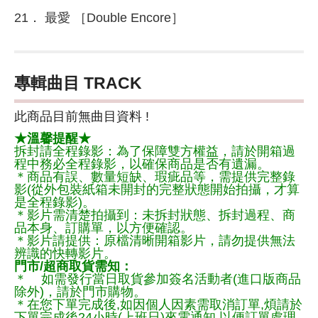
21． 最愛 ［Double Encore］
專輯曲目 TRACK
此商品目前無曲目資料 !
★溫馨提醒★
拆封請全程錄影：為了保障雙方權益，請於開箱過
程中務必全程錄影，以確保商品是否有遺漏。
＊商品有誤、數量短缺、瑕疵品等，需提供完整錄
影(從外包裝紙箱未開封的完整狀態開始拍攝，才算
是全程錄影)。
＊影片需清楚拍攝到：未拆封狀態、拆封過程、商
品本身、訂購單，以方便確認。
＊影片請提供：原檔清晰開箱影片，請勿提供無法
辨識的快轉影片。
門市/超商取貨需知：
＊ 如需發行當日取貨參加簽名活動者(進口版商品
除外)，請於門市購物。
＊在您下單完成後,如因個人因素需取消訂單,煩請於
下單完成後24小時(上班日)來電通知,以便訂單處理