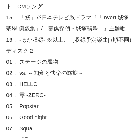
ト」CMソング
15． 「妖」※日本テレビ系ドラマ『「invert 城塚
翡翠 倒叙集」/「霊媒探偵・城塚翡翠」』主題歌
16． -ほか収録- ※以上、［収録予定楽曲] (順不同)
ディスク 2
01． ステージの魔物
02． vs. ～知覚と快楽の螺旋～
03． HELLO
04． 零 -ZERO-
05． Popstar
06． Good night
07． Squall