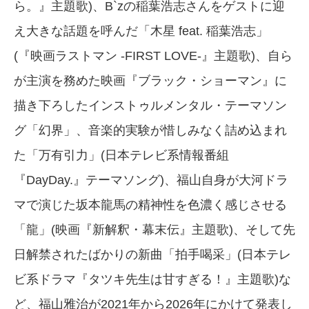
ら。』主題歌)、B`zの稲葉浩志さんをゲストに迎
え大きな話題を呼んだ「木星 feat. 稲葉浩志」
(『映画ラストマン -FIRST LOVE-』主題歌)、自ら
が主演を務めた映画『ブラック・ショーマン』に
描き下ろしたインストゥルメンタル・テーマソン
グ「幻界」、音楽的実験が惜しみなく詰め込まれ
た「万有引力」(日本テレビ系情報番組
『DayDay.』テーマソング)、福山自身が大河ドラ
マで演じた坂本龍馬の精神性を色濃く感じさせる
「龍」(映画『新解釈・幕末伝』主題歌)、そして先
日解禁されたばかりの新曲「拍手喝采」(日本テレ
ビ系ドラマ『タツキ先生は甘すぎる！』主題歌)な
ど、福山雅治が2021年から2026年にかけて発表し