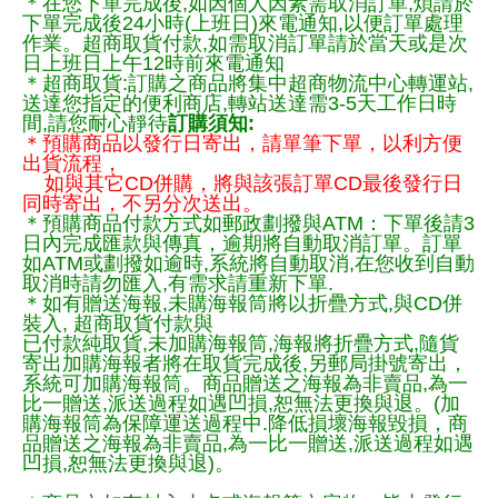
＊在您下單完成後,如因個人因素需取消訂單,煩請於
下單完成後24小時(上班日)來電通知,以便訂單處理
作業。超商取貨付款,如需取消訂單請於當天或是次
日上班日上午12時前來電通知
＊超商取貨:訂購之商品將集中超商物流中心轉運站,
送達您指定的便利商店,轉站送達需3-5天工作日時
間,請您耐心靜待
訂購須知:
＊預購商品以發行日寄出，請單筆下單，以利方便
出貨流程，
如與其它CD併購，將與該張訂單CD最後發行日
同時寄出，不另分次送出。
＊預購商品付款方式如郵政劃撥與ATM：下單後請3
日內完成匯款與傳真，逾期將自動取消訂單。訂單
如ATM或劃撥如逾時,系統將自動取消,在您收到自動
取消時請勿匯入,有需求請重新下單.
＊如有贈送海報,未購海報筒將以折疊方式,與CD併
裝入, 超商取貨付款與
已付款純取貨,未加購海報筒,海報將折疊方式,隨貨
寄出加購海報者將在取貨完成後,另郵局掛號寄出，
系統可加購海報筒。商品贈送之海報為非賣品,為一
比一贈送,派送過程如遇凹損,恕無法更換與退。(加
購海報筒為保障運送過程中.降低損壞海報毀損，商
品贈送之海報為非賣品,為一比一贈送,派送過程如遇
凹損,恕無法更換與退)。