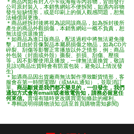
＊商品內如有封入小卡或海報等內容物，皆由發行
公司原封裝入，本銷售網站不便拆閱，如遇內容物
發生短缺情形，或是印刷上的個人觀感問題，恕無
法補償與更換。
＊商品經拆封後將視為認同該商品，如為拆封後所
產生的商品外觀損傷，本銷售網站一概不負責，恕
無法提供退換貨。
＊如商品為進口版商品，配送過程中將無法避免撞
擊，且由於音像製品本屬易損傷之物品，如為CD片
碎裂、刮傷等影響正常播放以外之情形，例：商品
外包裝（封面或外殼）撕裂、折損、刮傷、壓痕
等，因不影響使用及播放，一律無法退換貨，敬請
見諒!(商品出貨時會有防震包裝，避免以上情況發
生)
＊如遇商品因出貨廠商無法製作導致斷貨情形，客
服會在第一時間電聯/（或MAIL通知），並取消訂
單。
商品斷貨是我們都不樂見的，一但發生，我們
通知方式會有email/或者致電告知，請務必留意任
何來信。
賣場有隨時更改購買需知條款的權利。
＊專輯說明得購物須知:(請至首頁購物需知參閱)