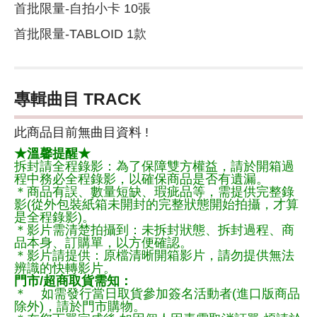
首批限量-自拍小卡 10張
首批限量-TABLOID 1款
專輯曲目 TRACK
此商品目前無曲目資料 !
★溫馨提醒★
拆封請全程錄影：為了保障雙方權益，請於開箱過
程中務必全程錄影，以確保商品是否有遺漏。
＊商品有誤、數量短缺、瑕疵品等，需提供完整錄
影(從外包裝紙箱未開封的完整狀態開始拍攝，才算
是全程錄影)。
＊影片需清楚拍攝到：未拆封狀態、拆封過程、商
品本身、訂購單，以方便確認。
＊影片請提供：原檔清晰開箱影片，請勿提供無法
辨識的快轉影片。
門市/超商取貨需知：
＊ 如需發行當日取貨參加簽名活動者(進口版商品
除外)，請於門市購物。