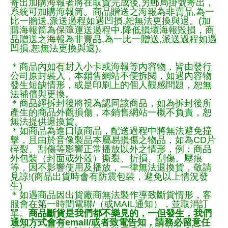
寄出加購海報者將在取貨完成後,另郵局掛號寄出，
系統可加購海報筒。商品贈送之海報為非賣品,為一
比一贈送,派送過程如遇凹損,恕無法更換與退。(加
購海報筒為保障運送過程中.降低損壞海報毀損，商
品贈送之海報為非賣品,為一比一贈送,派送過程如遇
凹損,恕無法更換與退)。
＊商品內如有封入小卡或海報等內容物，皆由發行
公司原封裝入，本銷售網站不便拆閱，如遇內容物
發生短缺情形，或是印刷上的個人觀感問題，恕無
法補償與更換。
＊商品經拆封後將視為認同該商品，如為拆封後所
產生的商品外觀損傷，本銷售網站一概不負責，恕
無法提供退換貨。
＊如商品為進口版商品，配送過程中將無法避免撞
擊，且由於音像製品本屬易損傷之物品，如為CD片
碎裂、刮傷等影響正常播放以外之情形，例：商品
外包裝（封面或外殼）撕裂、折損、刮傷、壓痕
等，因不影響使用及播放，一律無法退換貨，敬請
見諒!(商品出貨時會有防震包裝，避免以上情況發
生)
＊如遇商品因出貨廠商無法製作導致斷貨情形，客
服會在第一時間電聯/（或MAIL通知），並取消訂
單。
商品斷貨是我們都不樂見的，一但發生，我們
通知方式會有email/或者致電告知，請務必留意任