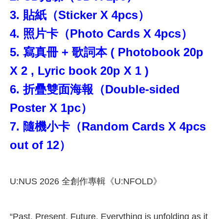
3. 貼紙（Sticker X 4pcs）
4. 照片卡（Photo Cards X 4pcs）
5. 寫真冊 + 歌詞本 ( Photobook 20p
X 2 , Lyric book 20p X 1 )
6. 折疊雙面海報（Double-sided
Poster X 1pc）
7. 隨機小卡（Random Cards X 4pcs
out of 12）
U:NUS 2026 全創作專輯《U:NFOLD》
“Past, Present, Future. Everything is unfolding as it