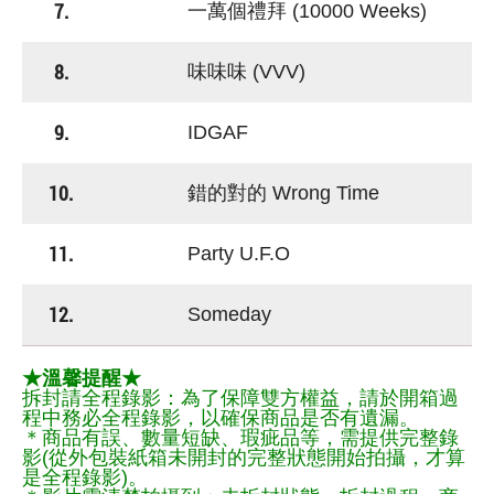
7.
一萬個禮拜 (10000 Weeks)
8.
味味味 (VVV)
9.
IDGAF
10.
錯的對的 Wrong Time
11.
Party U.F.O
12.
Someday
★溫馨提醒★
拆封請全程錄影：為了保障雙方權益，請於開箱過
程中務必全程錄影，以確保商品是否有遺漏。
＊商品有誤、數量短缺、瑕疵品等，需提供完整錄
影(從外包裝紙箱未開封的完整狀態開始拍攝，才算
是全程錄影)。