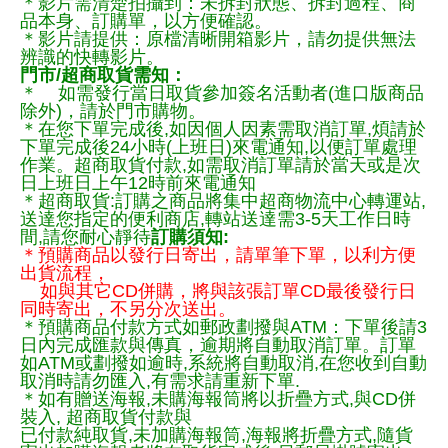
＊影片需清楚拍攝到：未拆封狀態、拆封過程、商
品本身、訂購單，以方便確認。
＊影片請提供：原檔清晰開箱影片，請勿提供無法
辨識的快轉影片。
門市/超商取貨需知：
＊ 如需發行當日取貨參加簽名活動者(進口版商品
除外)，請於門市購物。
＊在您下單完成後,如因個人因素需取消訂單,煩請於
下單完成後24小時(上班日)來電通知,以便訂單處理
作業。超商取貨付款,如需取消訂單請於當天或是次
日上班日上午12時前來電通知
＊超商取貨:訂購之商品將集中超商物流中心轉運站,
送達您指定的便利商店,轉站送達需3-5天工作日時
間,請您耐心靜待
訂購須知:
＊預購商品以發行日寄出，請單筆下單，以利方便
出貨流程，
如與其它CD併購，將與該張訂單CD最後發行日
同時寄出，不另分次送出。
＊預購商品付款方式如郵政劃撥與ATM：下單後請3
日內完成匯款與傳真，逾期將自動取消訂單。訂單
如ATM或劃撥如逾時,系統將自動取消,在您收到自動
取消時請勿匯入,有需求請重新下單.
＊如有贈送海報,未購海報筒將以折疊方式,與CD併
裝入, 超商取貨付款與
已付款純取貨,未加購海報筒,海報將折疊方式,隨貨