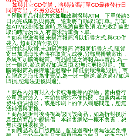
如與其它CD併購，將與該張訂單CD最後發行日
同時寄出，不另分次送出。
＊預購商品付款方式如郵政劃撥與ATM：下單後請3
日內完成匯款與傳真，逾期將自動取消訂單。訂單
如ATM或劃撥如逾時,系統將自動取消,在您收到自動
取消時請勿匯入,有需求請重新下單.
＊如有贈送海報,未購海報筒將以折疊方式,與CD併
裝入, 超商取貨付款與
已付款純取貨,未加購海報筒,海報將折疊方式,隨貨
寄出加購海報者將在取貨完成後,另郵局掛號寄出，
系統可加購海報筒。商品贈送之海報為非賣品,為一
比一贈送,派送過程如遇凹損,恕無法更換與退。(加
購海報筒為保障運送過程中.降低損壞海報毀損，商
品贈送之海報為非賣品,為一比一贈送,派送過程如遇
凹損,恕無法更換與退)。
＊商品內如有封入小卡或海報等內容物，皆由發行
公司原封裝入，本銷售網站不便拆閱，如遇內容物
發生短缺情形，或是印刷上的個人觀感問題，恕無
法補償與更換。
＊商品經拆封後將視為認同該商品，如為拆封後所
產生的商品外觀損傷，本銷售網站一概不負責，恕
無法提供退換貨。
＊如商品為進口版商品，配送過程中將無法避免撞