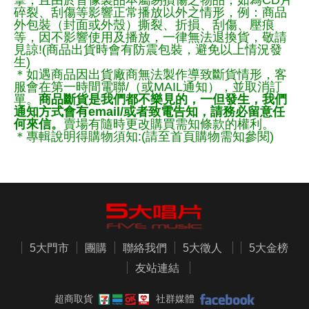
擊，且由於音像製品本屬易損傷之物品，如為CD片
碎裂、刮傷等影響正常播放以外之情形，例：商品
外包裝（封面或外殼）撕裂、折損、刮傷、壓痕
等，因不影響使用及播放，一律無法退換貨，敬請
見諒!(商品出貨時會有防震包裝，避免以上情況發
生)
＊如遇商品因出貨廠商無法製作導致斷貨情形，客
服會在第一時間電聯/（或MAIL通知），並取消訂
單。
商品斷貨是我們都不樂見的，一但發生，我們
通知方式會有email/或者致電告知，請務必留意任
何來信。
賣場有隨時更改購買需知條款的權利。
＊專輯說明得購物須知:(請至首頁購物需知參閱)
5大門市
團購
聯絡我們
5大徵人
5大金榜
友站連結
超商取貨
社群媒體