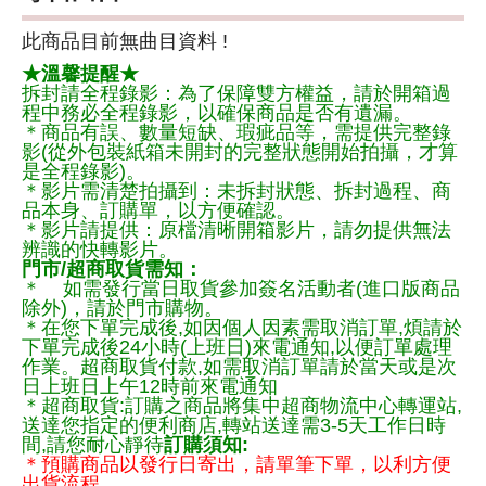
此商品目前無曲目資料 !
★溫馨提醒★
拆封請全程錄影：為了保障雙方權益，請於開箱過
程中務必全程錄影，以確保商品是否有遺漏。
＊商品有誤、數量短缺、瑕疵品等，需提供完整錄
影(從外包裝紙箱未開封的完整狀態開始拍攝，才算
是全程錄影)。
＊影片需清楚拍攝到：未拆封狀態、拆封過程、商
品本身、訂購單，以方便確認。
＊影片請提供：原檔清晰開箱影片，請勿提供無法
辨識的快轉影片。
門市/超商取貨需知：
＊ 如需發行當日取貨參加簽名活動者(進口版商品
除外)，請於門市購物。
＊在您下單完成後,如因個人因素需取消訂單,煩請於
下單完成後24小時(上班日)來電通知,以便訂單處理
作業。超商取貨付款,如需取消訂單請於當天或是次
日上班日上午12時前來電通知
＊超商取貨:訂購之商品將集中超商物流中心轉運站,
送達您指定的便利商店,轉站送達需3-5天工作日時
間,請您耐心靜待
訂購須知:
＊預購商品以發行日寄出，請單筆下單，以利方便
出貨流程，