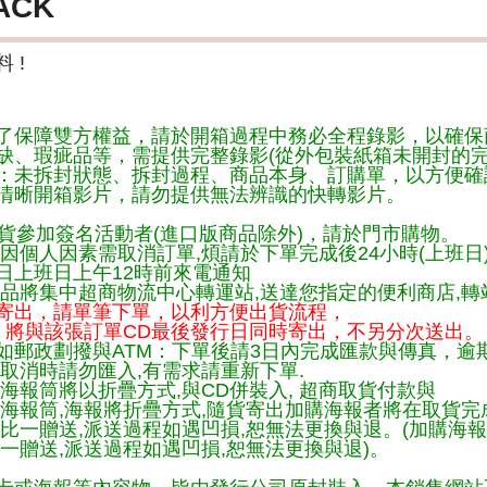
ACK
 !
了保障雙方權益，請於開箱過程中務必全程錄影，以確保
缺、瑕疵品等，需提供完整錄影(從外包裝紙箱未開封的完
：未拆封狀態、拆封過程、商品本身、訂購單，以方便確
清晰開箱影片，請勿提供無法辨識的快轉影片。
貨參加簽名活動者(進口版商品除外)，請於門市購物。
因個人因素需取消訂單,煩請於下單完成後24小時(上班日
日上班日上午12時前來電通知
品將集中超商物流中心轉運站,送達您指定的便利商店,轉站
寄出，請單筆下單，以利方便出貨流程，
將與該張訂單CD最後發行日同時寄出，不另分次送出。
如郵政劃撥與ATM：下單後請3日內完成匯款與傳真，逾
取消時請勿匯入,有需求請重新下單.
海報筒將以折疊方式,與CD併裝入, 超商取貨付款與
購海報筒,海報將折疊方式,隨貨寄出加購海報者將在取貨
一比一贈送,派送過程如遇凹損,恕無法更換與退。(加購海
一贈送,派送過程如遇凹損,恕無法更換與退)。