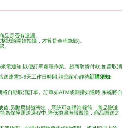
商品是否有遺漏。
整狀態開始拍攝，才算是全程錄影)。
認。
)來電通知,以便訂單處理作業。超商取貨付款,如需取消
送達需3-5天工作日時間,請您耐心靜待
訂購須知:
期將自動取消訂單。訂單如ATM或劃撥如逾時,系統將自
完成後,另郵局掛號寄出，系統可加購海報筒。商品贈送
報筒為保障運送過程中.降低損壞海報毀損，商品贈送之