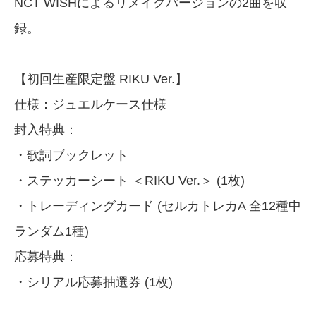
NCT WISHによるリメイクバージョンの2曲を収
録。
【初回生産限定盤 RIKU Ver.】
仕様：ジュエルケース仕様
封入特典：
・歌詞ブックレット
・ステッカーシート ＜RIKU Ver.＞ (1枚)
・トレーディングカード (セルカトレカA 全12種中
ランダム1種)
応募特典：
・シリアル応募抽選券 (1枚)