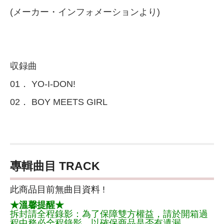
(メーカー・インフォメーションより)
収録曲
01． YO-I-DON!
02． BOY MEETS GIRL
專輯曲目 TRACK
此商品目前無曲目資料 !
★溫馨提醒★
拆封請全程錄影：為了保障雙方權益，請於開箱過
程中務必全程錄影，以確保商品是否有遺漏。