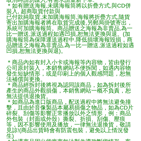
＊如有贈送海報,未購海報筒將以折疊方式,與CD併
裝入, 超商取貨付款與
已付款純取貨,未加購海報筒,海報將折疊方式,隨貨
寄出加購海報者將在取貨完成後,另郵局掛號寄出，
系統可加購海報筒。商品贈送之海報為非賣品,為一
比一贈送,派送過程如遇凹損,恕無法更換與退。(加
購海報筒為保障運送過程中.降低損壞海報毀損，商
品贈送之海報為非賣品,為一比一贈送,派送過程如遇
凹損,恕無法更換與退)。
＊商品內如有封入小卡或海報等內容物，皆由發行
公司原封裝入，本銷售網站不便拆閱，如遇內容物
發生短缺情形，或是印刷上的個人觀感問題，恕無
法補償與更換。
＊商品經拆封後將視為認同該商品，如為拆封後所
產生的商品外觀損傷，本銷售網站一概不負責，恕
無法提供退換貨。
＊如商品為進口版商品，配送過程中將無法避免撞
擊，且由於音像製品本屬易損傷之物品，如為CD片
碎裂、刮傷等影響正常播放以外之情形，例：商品
外包裝（封面或外殼）撕裂、折損、刮傷、壓痕
等，因不影響使用及播放，一律無法退換貨，敬請
見諒!(商品出貨時會有防震包裝，避免以上情況發
生)