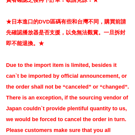
費者確認之後再下訂單！敬請見諒！★
★日本進口的DVD區碼有些和台灣不同，購買前請
先確認播放器是否支援，以免無法觀賞。一旦拆封
即不能退換。★
Due to the import item is limited, besides it
can`t be imported by official announcement, or
the order shall not be “canceled” or “changed”.
There is an exception, if the sourcing vendor of
Japan couldn`t provide plentiful quantity to us,
we would be forced to cancel the order in turn.
Please customers make sure that you all