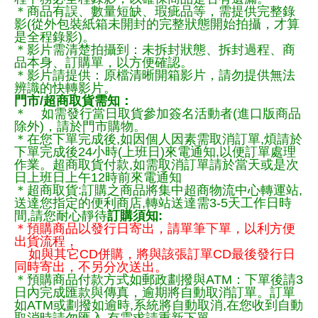
＊商品有誤、數量短缺、瑕疵品等，需提供完整錄
影(從外包裝紙箱未開封的完整狀態開始拍攝，才算
是全程錄影)。
＊影片需清楚拍攝到：未拆封狀態、拆封過程、商
品本身、訂購單，以方便確認。
＊影片請提供：原檔清晰開箱影片，請勿提供無法
辨識的快轉影片。
門市/超商取貨需知：
＊ 如需發行當日取貨參加簽名活動者(進口版商品
除外)，請於門市購物。
＊在您下單完成後,如因個人因素需取消訂單,煩請於
下單完成後24小時(上班日)來電通知,以便訂單處理
作業。超商取貨付款,如需取消訂單請於當天或是次
日上班日上午12時前來電通知
＊超商取貨:訂購之商品將集中超商物流中心轉運站,
送達您指定的便利商店,轉站送達需3-5天工作日時
間,請您耐心靜待
訂購須知:
＊預購商品以發行日寄出，請單筆下單，以利方便
出貨流程，
如與其它CD併購，將與該張訂單CD最後發行日
同時寄出，不另分次送出。
＊預購商品付款方式如郵政劃撥與ATM：下單後請3
日內完成匯款與傳真，逾期將自動取消訂單。訂單
如ATM或劃撥如逾時,系統將自動取消,在您收到自動
取消時請勿匯入,有需求請重新下單.