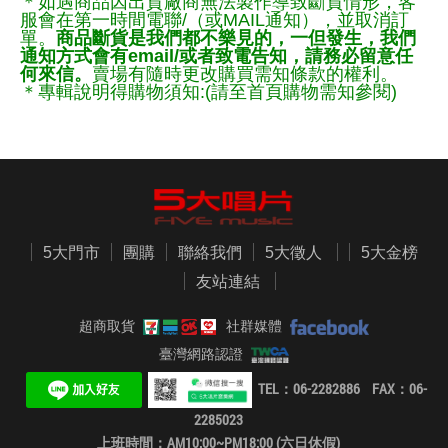
＊如遇商品因出貨廠商無法製作導致斷貨情形，客
服會在第一時間電聯/（或MAIL通知），並取消訂
單。
商品斷貨是我們都不樂見的，一但發生，我們
通知方式會有email/或者致電告知，請務必留意任
何來信。
賣場有隨時更改購買需知條款的權利。
＊專輯說明得購物須知:(請至首頁購物需知參閱)
5大門市
團購
聯絡我們
5大徵人
5大金榜
友站連結
超商取貨
社群媒體
臺灣網路認證
TEL：06-2282886 FAX：06-
2285023
上班時間：AM10:00~PM18:00 (六日休假)