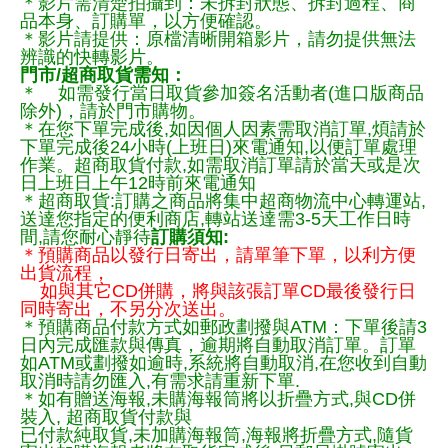
＊影片需清楚拍攝到：未拆封狀態、拆封過程、商
品本身、訂購單，以方便確認。
＊影片請提供：原檔清晰開箱影片，請勿提供無法
辨識的快轉影片。
門市/超商取貨需知：
＊ 如需發行當日取貨參加簽名活動者(進口版商品
除外)，請於門市購物。
＊在您下單完成後,如因個人因素需取消訂單,煩請於
下單完成後24小時(上班日)來電通知,以便訂單處理
作業。超商取貨付款,如需取消訂單請於當天或是次
日上班日上午12時前來電通知
＊超商取貨:訂購之商品將集中超商物流中心轉運站,
送達您指定的便利商店,轉站送達需3-5天工作日時
間,請您耐心靜待
訂購須知:
＊預購商品以發行日寄出，請單筆下單，以利方便
出貨流程，
如與其它CD併購，將與該張訂單CD最後發行日
同時寄出，不另分次送出。
＊預購商品付款方式如郵政劃撥與ATM：下單後請3
日內完成匯款與傳真，逾期將自動取消訂單。訂單
如ATM或劃撥如逾時,系統將自動取消,在您收到自動
取消時請勿匯入,有需求請重新下單.
＊如有贈送海報,未購海報筒將以折疊方式,與CD併
裝入, 超商取貨付款與
已付款純取貨,未加購海報筒,海報將折疊方式,隨貨