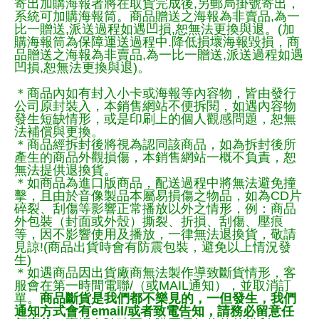
寄出加購海報者將在取貨完成後,另郵局掛號寄出，
系統可加購海報筒。商品贈送之海報為非賣品,為一
比一贈送,派送過程如遇凹損,恕無法更換與退。(加
購海報筒為保障運送過程中.降低損壞海報毀損，商
品贈送之海報為非賣品,為一比一贈送,派送過程如遇
凹損,恕無法更換與退)。
＊商品內如有封入小卡或海報等內容物，皆由發行
公司原封裝入，本銷售網站不便拆閱，如遇內容物
發生短缺情形，或是印刷上的個人觀感問題，恕無
法補償與更換。
＊商品經拆封後將視為認同該商品，如為拆封後所
產生的商品外觀損傷，本銷售網站一概不負責，恕
無法提供退換貨。
＊如商品為進口版商品，配送過程中將無法避免撞
擊，且由於音像製品本屬易損傷之物品，如為CD片
碎裂、刮傷等影響正常播放以外之情形，例：商品
外包裝（封面或外殼）撕裂、折損、刮傷、壓痕
等，因不影響使用及播放，一律無法退換貨，敬請
見諒!(商品出貨時會有防震包裝，避免以上情況發
生)
＊如遇商品因出貨廠商無法製作導致斷貨情形，客
服會在第一時間電聯/（或MAIL通知），並取消訂
單。
商品斷貨是我們都不樂見的，一但發生，我們
通知方式會有email/或者致電告知，請務必留意任