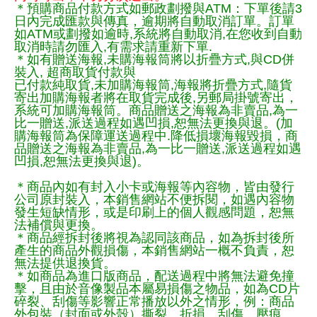
＊預購商品付款方式如郵政劃撥與ATM：下單後請3
日內完成匯款與傳真，逾期將自動取消訂單。訂單
如ATM或劃撥如逾時,系統將自動取消,在您收到自動
取消時請勿匯入,有需求請重新下單.
＊如有贈送海報,未購海報筒將以折疊方式,與CD併
裝入, 超商取貨付款與
已付款純取貨,未加購海報筒,海報將折疊方式,隨貨
寄出加購海報者將在取貨完成後,另郵局掛號寄出，
系統可加購海報筒。商品贈送之海報為非賣品,為一
比一贈送,派送過程如遇凹損,恕無法更換與退。(加
購海報筒為保障運送過程中.降低損壞海報毀損，商
品贈送之海報為非賣品,為一比一贈送,派送過程如遇
凹損,恕無法更換與退)。
＊商品內如有封入小卡或海報等內容物，皆由發行
公司原封裝入，本銷售網站不便拆閱，如遇內容物
發生短缺情形，或是印刷上的個人觀感問題，恕無
法補償與更換。
＊商品經拆封後將視為認同該商品，如為拆封後所
產生的商品外觀損傷，本銷售網站一概不負責，恕
無法提供退換貨。
＊如商品為進口版商品，配送過程中將無法避免撞
擊，且由於音像製品本屬易損傷之物品，如為CD片
碎裂、刮傷等影響正常播放以外之情形，例：商品
外包裝（封面或外殼）撕裂、折損、刮傷、壓痕