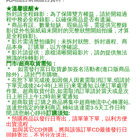
★溫馨提醒★
拆封請全程錄影：為了保障雙方權益，請於開箱過
程中務必全程錄影，以確保商品是否有遺漏。
＊商品有誤、數量短缺、瑕疵品等，需提供完整錄
影(從外包裝紙箱未開封的完整狀態開始拍攝，才算
是全程錄影)。
＊影片需清楚拍攝到：未拆封狀態、拆封過程、商
品本身、訂購單，以方便確認。
＊影片請提供：原檔清晰開箱影片，請勿提供無法
辨識的快轉影片。
門市/超商取貨需知：
＊ 如需發行當日取貨參加簽名活動者(進口版商品
除外)，請於門市購物。
＊在您下單完成後,如因個人因素需取消訂單,煩請於
下單完成後24小時(上班日)來電通知,以便訂單處理
作業。超商取貨付款,如需取消訂單請於當天或是次
日上班日上午12時前來電通知
＊超商取貨:訂購之商品將集中超商物流中心轉運站,
送達您指定的便利商店,轉站送達需3-5天工作日時
間,請您耐心靜待
訂購須知:
＊預購商品以發行日寄出，請單筆下單，以利方便
出貨流程，
如與其它CD併購，將與該張訂單CD最後發行日
同時寄出，不另分次送出。