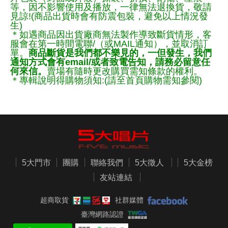
等，因不影響使用及播放，一律無法退換貨，敬請
見諒!(商品出貨時會有防震包裝，避免以上情況發
生)
＊如遇商品因出貨廠商無法製作導致斷貨情形，客
服會在第一時間電聯/（或MAIL通知），並取消訂
單。
商品斷貨是我們都不樂見的，一但發生，我們
通知方式會有email/或者致電告知，請務必留意任
何來信。
賣場有隨時更改購買需知條款的權利。
＊專輯說明得購物須知:(請至首頁購物需知參閱)
5大門市
團購
聯絡我們
5大徵人
5大金榜
友站連結
超商取貨
社群媒體
臺灣網路認證