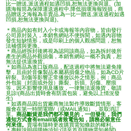
比一贈送,派送過程如遇凹損,恕無法更換與退。(加
購海報筒為保障運送過程中.降低損壞海報毀損，商
品贈送之海報為非賣品,為一比一贈送,派送過程如遇
凹損,恕無法更換與退)。
＊商品內如有封入小卡或海報等內容物，皆由發行
公司原封裝入，本銷售網站不便拆閱，如遇內容物
發生短缺情形，或是印刷上的個人觀感問題，恕無
法補償與更換。
＊商品經拆封後將視為認同該商品，如為拆封後所
產生的商品外觀損傷，本銷售網站一概不負責，恕
無法提供退換貨。
＊如商品為進口版商品，配送過程中將無法避免撞
擊，且由於音像製品本屬易損傷之物品，如為CD片
碎裂、刮傷等影響正常播放以外之情形，例：商品
外包裝（封面或外殼）撕裂、折損、刮傷、壓痕
等，因不影響使用及播放，一律無法退換貨，敬請
見諒!(商品出貨時會有防震包裝，避免以上情況發
生)
＊如遇商品因出貨廠商無法製作導致斷貨情形，客
服會在第一時間電聯/（或MAIL通知），並取消訂
單。
商品斷貨是我們都不樂見的，一但發生，我們
通知方式會有email/或者致電告知，請務必留意任
何來信。
賣場有隨時更改購買需知條款的權利。
＊專輯說明得購物須知:(請至首頁購物需知參閱)