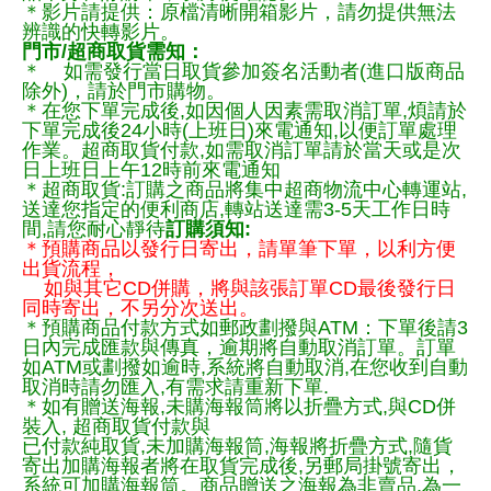
＊影片請提供：原檔清晰開箱影片，請勿提供無法
辨識的快轉影片。
門市/超商取貨需知：
＊ 如需發行當日取貨參加簽名活動者(進口版商品
除外)，請於門市購物。
＊在您下單完成後,如因個人因素需取消訂單,煩請於
下單完成後24小時(上班日)來電通知,以便訂單處理
作業。超商取貨付款,如需取消訂單請於當天或是次
日上班日上午12時前來電通知
＊超商取貨:訂購之商品將集中超商物流中心轉運站,
送達您指定的便利商店,轉站送達需3-5天工作日時
間,請您耐心靜待
訂購須知:
＊預購商品以發行日寄出，請單筆下單，以利方便
出貨流程，
如與其它CD併購，將與該張訂單CD最後發行日
同時寄出，不另分次送出。
＊預購商品付款方式如郵政劃撥與ATM：下單後請3
日內完成匯款與傳真，逾期將自動取消訂單。訂單
如ATM或劃撥如逾時,系統將自動取消,在您收到自動
取消時請勿匯入,有需求請重新下單.
＊如有贈送海報,未購海報筒將以折疊方式,與CD併
裝入, 超商取貨付款與
已付款純取貨,未加購海報筒,海報將折疊方式,隨貨
寄出加購海報者將在取貨完成後,另郵局掛號寄出，
系統可加購海報筒。商品贈送之海報為非賣品,為一