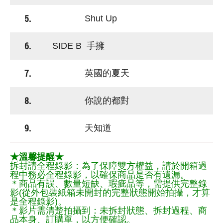
5.
Shut Up
6.
SIDE B 手擁
7.
英國的夏天
8.
你說的都對
9.
天知道
★溫馨提醒★
拆封請全程錄影：為了保障雙方權益，請於開箱過
程中務必全程錄影，以確保商品是否有遺漏。
＊商品有誤、數量短缺、瑕疵品等，需提供完整錄
影(從外包裝紙箱未開封的完整狀態開始拍攝，才算
是全程錄影)。
＊影片需清楚拍攝到：未拆封狀態、拆封過程、商
品本身、訂購單，以方便確認。