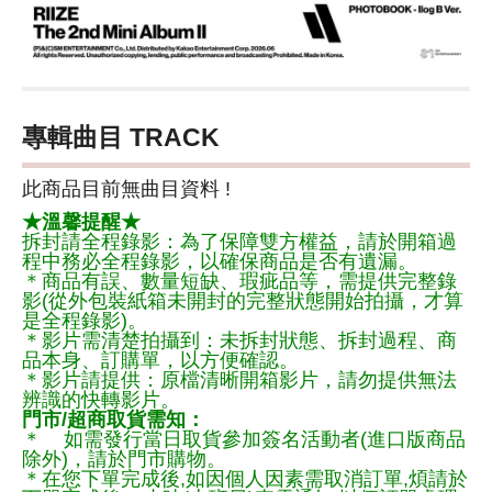
專輯曲目 TRACK
此商品目前無曲目資料 !
★溫馨提醒★
拆封請全程錄影：為了保障雙方權益，請於開箱過
程中務必全程錄影，以確保商品是否有遺漏。
＊商品有誤、數量短缺、瑕疵品等，需提供完整錄
影(從外包裝紙箱未開封的完整狀態開始拍攝，才算
是全程錄影)。
＊影片需清楚拍攝到：未拆封狀態、拆封過程、商
品本身、訂購單，以方便確認。
＊影片請提供：原檔清晰開箱影片，請勿提供無法
辨識的快轉影片。
門市/超商取貨需知：
＊ 如需發行當日取貨參加簽名活動者(進口版商品
除外)，請於門市購物。
＊在您下單完成後,如因個人因素需取消訂單,煩請於