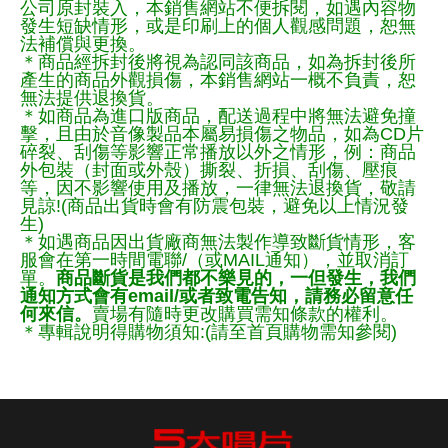
公司原封裝入，本銷售網站不便拆閱，如遇內容物
發生短缺情形，或是印刷上的個人觀感問題，恕無
法補償與更換。
＊商品經拆封後將視為認同該商品，如為拆封後所
產生的商品外觀損傷，本銷售網站一概不負責，恕
無法提供退換貨。
＊如商品為進口版商品，配送過程中將無法避免撞
擊，且由於音像製品本屬易損傷之物品，如為CD片
碎裂、刮傷等影響正常播放以外之情形，例：商品
外包裝（封面或外殼）撕裂、折損、刮傷、壓痕
等，因不影響使用及播放，一律無法退換貨，敬請
見諒!(商品出貨時會有防震包裝，避免以上情況發
生)
＊如遇商品因出貨廠商無法製作導致斷貨情形，客
服會在第一時間電聯/（或MAIL通知），並取消訂
單。
商品斷貨是我們都不樂見的，一但發生，我們
通知方式會有email/或者致電告知，請務必留意任
何來信。
賣場有隨時更改購買需知條款的權利。
＊專輯說明得購物須知:(請至首頁購物需知參閱)