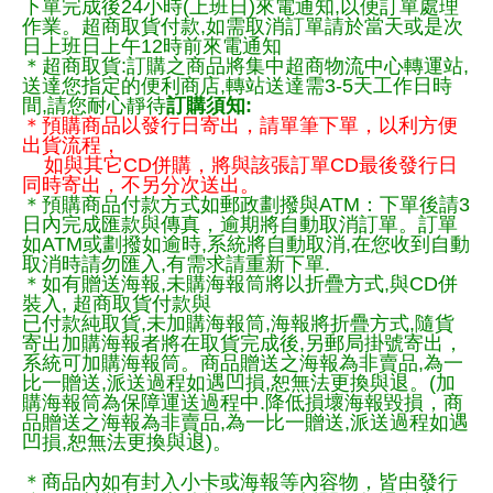
下單完成後24小時(上班日)來電通知,以便訂單處理
作業。超商取貨付款,如需取消訂單請於當天或是次
日上班日上午12時前來電通知
＊超商取貨:訂購之商品將集中超商物流中心轉運站,
送達您指定的便利商店,轉站送達需3-5天工作日時
間,請您耐心靜待
訂購須知:
＊預購商品以發行日寄出，請單筆下單，以利方便
出貨流程，
如與其它CD併購，將與該張訂單CD最後發行日
同時寄出，不另分次送出。
＊預購商品付款方式如郵政劃撥與ATM：下單後請3
日內完成匯款與傳真，逾期將自動取消訂單。訂單
如ATM或劃撥如逾時,系統將自動取消,在您收到自動
取消時請勿匯入,有需求請重新下單.
＊如有贈送海報,未購海報筒將以折疊方式,與CD併
裝入, 超商取貨付款與
已付款純取貨,未加購海報筒,海報將折疊方式,隨貨
寄出加購海報者將在取貨完成後,另郵局掛號寄出，
系統可加購海報筒。商品贈送之海報為非賣品,為一
比一贈送,派送過程如遇凹損,恕無法更換與退。(加
購海報筒為保障運送過程中.降低損壞海報毀損，商
品贈送之海報為非賣品,為一比一贈送,派送過程如遇
凹損,恕無法更換與退)。
＊商品內如有封入小卡或海報等內容物，皆由發行