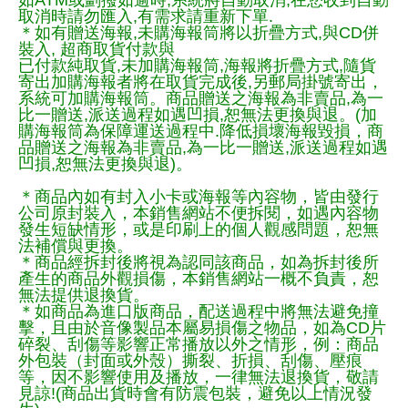
如ATM或劃撥如逾時,系統將自動取消,在您收到自動
取消時請勿匯入,有需求請重新下單.
＊如有贈送海報,未購海報筒將以折疊方式,與CD併
裝入, 超商取貨付款與
已付款純取貨,未加購海報筒,海報將折疊方式,隨貨
寄出加購海報者將在取貨完成後,另郵局掛號寄出，
系統可加購海報筒。商品贈送之海報為非賣品,為一
比一贈送,派送過程如遇凹損,恕無法更換與退。(加
購海報筒為保障運送過程中.降低損壞海報毀損，商
品贈送之海報為非賣品,為一比一贈送,派送過程如遇
凹損,恕無法更換與退)。
＊商品內如有封入小卡或海報等內容物，皆由發行
公司原封裝入，本銷售網站不便拆閱，如遇內容物
發生短缺情形，或是印刷上的個人觀感問題，恕無
法補償與更換。
＊商品經拆封後將視為認同該商品，如為拆封後所
產生的商品外觀損傷，本銷售網站一概不負責，恕
無法提供退換貨。
＊如商品為進口版商品，配送過程中將無法避免撞
擊，且由於音像製品本屬易損傷之物品，如為CD片
碎裂、刮傷等影響正常播放以外之情形，例：商品
外包裝（封面或外殼）撕裂、折損、刮傷、壓痕
等，因不影響使用及播放，一律無法退換貨，敬請
見諒!(商品出貨時會有防震包裝，避免以上情況發