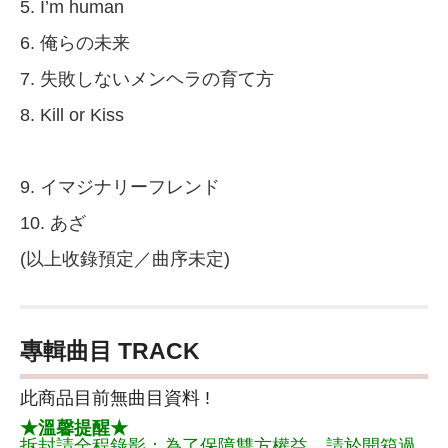
5. I’m human
6. 俺らの未来
7. 失敗しないメンヘラの育て方
8. Kill or Kiss
9. イマジナリーフレンド
10. あざ
(以上收錄預定／曲序未定)
專輯曲目 TRACK
此商品目前無曲目資料 !
★溫馨提醒★
拆封請全程錄影：為了保障雙方權益，請於開箱過