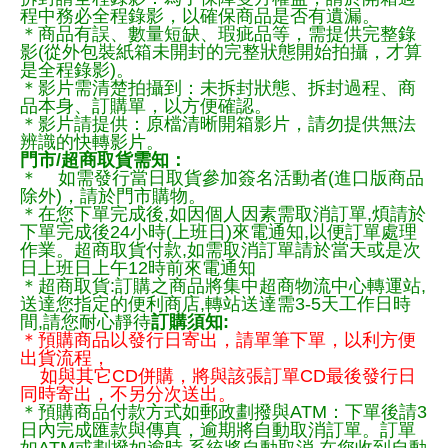
程中務必全程錄影，以確保商品是否有遺漏。
＊商品有誤、數量短缺、瑕疵品等，需提供完整錄
影(從外包裝紙箱未開封的完整狀態開始拍攝，才算
是全程錄影)。
＊影片需清楚拍攝到：未拆封狀態、拆封過程、商
品本身、訂購單，以方便確認。
＊影片請提供：原檔清晰開箱影片，請勿提供無法
辨識的快轉影片。
門市/超商取貨需知：
＊ 如需發行當日取貨參加簽名活動者(進口版商品
除外)，請於門市購物。
＊在您下單完成後,如因個人因素需取消訂單,煩請於
下單完成後24小時(上班日)來電通知,以便訂單處理
作業。超商取貨付款,如需取消訂單請於當天或是次
日上班日上午12時前來電通知
＊超商取貨:訂購之商品將集中超商物流中心轉運站,
送達您指定的便利商店,轉站送達需3-5天工作日時
間,請您耐心靜待
訂購須知:
＊預購商品以發行日寄出，請單筆下單，以利方便
出貨流程，
如與其它CD併購，將與該張訂單CD最後發行日
同時寄出，不另分次送出。
＊預購商品付款方式如郵政劃撥與ATM：下單後請3
日內完成匯款與傳真，逾期將自動取消訂單。訂單