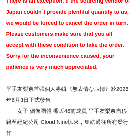
There is an exception, if the sourcing vendor of
Japan couldn`t provide plentiful quantity to us,
we would be forced to cancel the order in turn.
Please customers make sure that you all
accept with these condition to take the order.
Sorry for the inconvenience caused, your
patience is very much appreciated.
平手友梨奈首張個人專輯《無表情な表情》於2026
年6月3日正式發售
女子 偶像團體 櫸坂46前成員 平手友梨奈自移
籍至經紀公司 Cloud Nine以來，集結過往所有發行
作