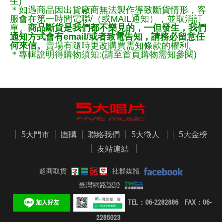
生)
＊如遇商品因出貨廠商無法製作導致斷貨情形，客
服會在第一時間電聯/（或MAIL通知），並取消訂
單。
商品斷貨是我們都不樂見的，一但發生，我們
通知方式會有email/或者致電告知，請務必留意任
何來信。
賣場有隨時更改購買需知條款的權利。
＊專輯說明得購物須知:(請至首頁購物需知參閱)
5大門市
團購
聯絡我們
5大徵人
5大金榜
友站連結
超商取貨
社群媒體
臺灣網路認證
TEL：06-2282886 FAX：06-
2285023