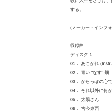
歌に人生をささげ、
する。
(メーカー・インフォ
収録曲
ディスク 1
01． あこがれ (Instru
02． 青い "なす" 畑
03． からっぽの心
04． それ以外に何
05． 太陽さん
06． 古今東⻄