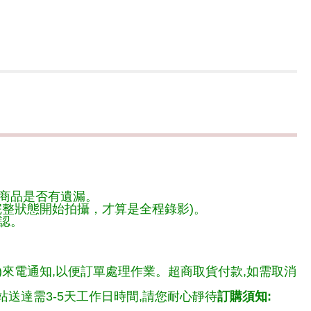
商品是否有遺漏。
整狀態開始拍攝，才算是全程錄影)。
認。
)來電通知,以便訂單處理作業。超商取貨付款,如需取消
送達需3-5天工作日時間,請您耐心靜待
訂購須知: