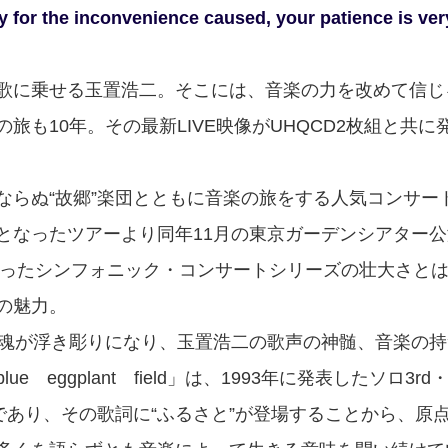
ry for the inconvenience caused, your patience is ve
歌に乗せる玉置浩二。そこには、音楽の力を改めて信じ
旅も10年。その最新LIVE映像がUHQCD2枚組と共に
ならぬ“故郷”楽団とともに音楽の旅をする人気コンサート
となったツアーより同年11月の東京ガーデンシアター
始まったシンフォニック・コンサートシリーズの壮大さと
の魅力。
た魂が浮き彫りになり、玉置浩二の歌声の神髄、音楽の
ue eggplant field」は、1993年に発表した
訳であり、その歌詞に“ふるさと”が登場することから、原