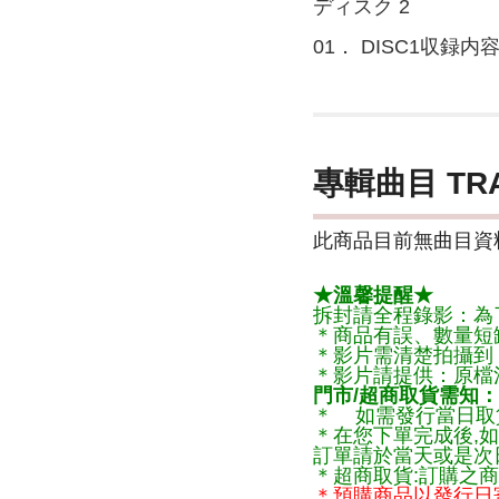
ディスク 2
01． DISC1収録内
專輯曲目 TR
此商品目前無曲目資料
★溫馨提醒★
拆封請全程錄影：為
＊商品有誤、數量短
＊影片需清楚拍攝到
＊影片請提供：原檔
門市/超商取貨需知：
＊ 如需發行當日取
＊在您下單完成後,如
訂單請於當天或是次
＊超商取貨:訂購之商
＊預購商品以發行日