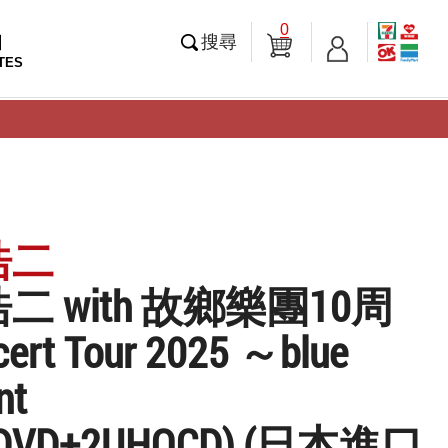
0
知
搜尋
TES
浩二
二 with 故鄉樂團10周
ert Tour 2025 ～blue
nt
(2DVD+2UHQCD) (日本進口