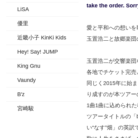
take the order. Sor
LiSA
優里
愛と平和への想いを
近畿小子 KinKi Kids
玉置浩二と故郷楽団の
Hey! Say! JUMP
玉置浩二が交響楽団
King Gnu
各地でチケット完売
Vaundy
同じく2015年に
B'z
り成すのが本ツアー
1曲1曲に込められ
宮崎駿
ツアータイトルの「bl
い“なす”畑」の英