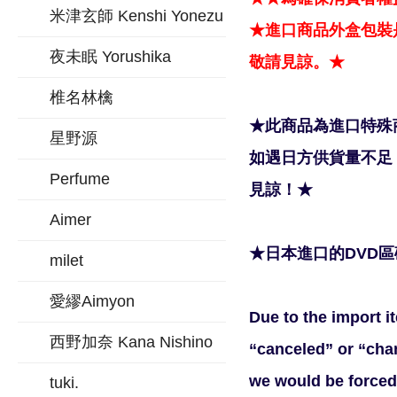
米津玄師 Kenshi Yonezu
★進口商品外盒包裝
夜未眠 Yorushika
敬請見諒。★
椎名林檎
★此商品為進口特殊
星野源
如遇日方供貨量不足
Perfume
見諒！★
Aimer
★日本進口的DVD
milet
愛繆Aimyon
Due to the import it
西野加奈 Kana Nishino
“canceled” or “chan
we would be forced 
tuki.