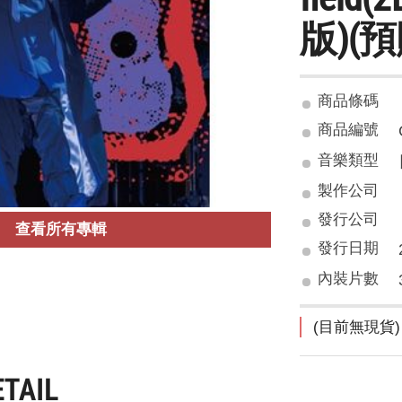
版)(預
商品條碼
商品編號
音樂類型
製作公司
發行公司
查看所有專輯
發行日期
內裝片數
(目前無現貨)
ETAIL