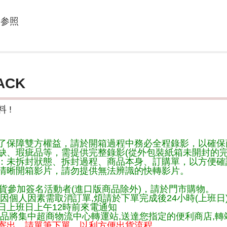
容参照
ACK
 !
了保障雙方權益，請於開箱過程中務必全程錄影，以確保
缺、瑕疵品等，需提供完整錄影(從外包裝紙箱未開封的完
：未拆封狀態、拆封過程、商品本身、訂購單，以方便確
清晰開箱影片，請勿提供無法辨識的快轉影片。
貨參加簽名活動者(進口版商品除外)，請於門市購物。
因個人因素需取消訂單,煩請於下單完成後24小時(上班日
日上班日上午12時前來電通知
品將集中超商物流中心轉運站,送達您指定的便利商店,轉站
寄出，請單筆下單，以利方便出貨流程，