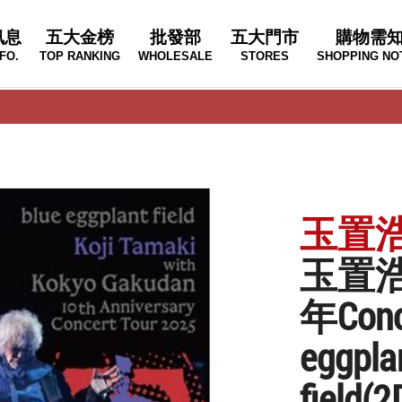
訊息
五大金榜
批發部
五大門市
購物需
FO.
TOP RANKING
WHOLESALE
STORES
SHOPPING NO
玉置
玉置浩
年Conc
eggpla
field