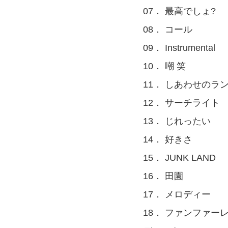
07． 最高でしょ?
08． コール
09． Instrumental
10． 嘲 笑
11． しあわせのラ
12． サーチライト
13． じれったい
14． 好きさ
15． JUNK LAND
16． 田園
17． メロディー
18． ファンファーレ