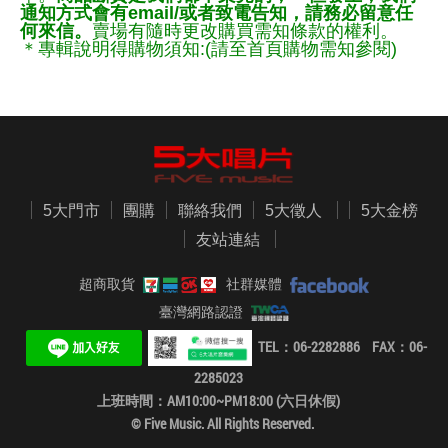
通知方式會有email/或者致電告知，請務必留意任
何來信。
賣場有隨時更改購買需知條款的權利。
＊專輯說明得購物須知:(請至首頁購物需知參閱)
5大門市
團購
聯絡我們
5大徵人
5大金榜
友站連結
超商取貨
社群媒體
臺灣網路認證
TEL：06-2282886 FAX：06-
2285023
上班時間：AM10:00~PM18:00 (六日休假)
© Five Music. All Rights Reserved.