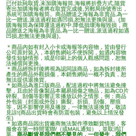
已付款純取貨,未加購海報筒,海報將折疊方式,隨貨
寄出加購海報者將在取貨完成後,另郵局掛號寄出，
系統可加購海報筒。商品贈送之海報為非賣品,為一
比一贈送,派送過程如遇凹損,恕無法更換與退。(加
購海報筒為保障運送過程中.降低損壞海報毀損，商
品贈送之海報為非賣品,為一比一贈送,派送過程如遇
凹損,恕無法更換與退)。
＊商品內如有封入小卡或海報等內容物，皆由發行
公司原封裝入，本銷售網站不便拆閱，如遇內容物
發生短缺情形，或是印刷上的個人觀感問題，恕無
法補償與更換。
＊商品經拆封後將視為認同該商品，如為拆封後所
產生的商品外觀損傷，本銷售網站一概不負責，恕
無法提供退換貨。
＊如商品為進口版商品，配送過程中將無法避免撞
擊，且由於音像製品本屬易損傷之物品，如為CD片
碎裂、刮傷等影響正常播放以外之情形，例：商品
外包裝（封面或外殼）撕裂、折損、刮傷、壓痕
等，因不影響使用及播放，一律無法退換貨，敬請
見諒!(商品出貨時會有防震包裝，避免以上情況發
生)
＊如遇商品因出貨廠商無法製作導致斷貨情形，客
服會在第一時間電聯/（或MAIL通知），並取消訂
單。
商品斷貨是我們都不樂見的，一但發生，我們