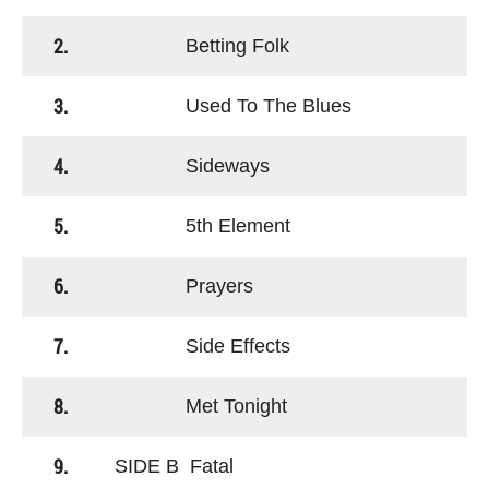
2.
Betting Folk
3.
Used To The Blues
4.
Sideways
5.
5th Element
6.
Prayers
7.
Side Effects
8.
Met Tonight
9.
SIDE B Fatal