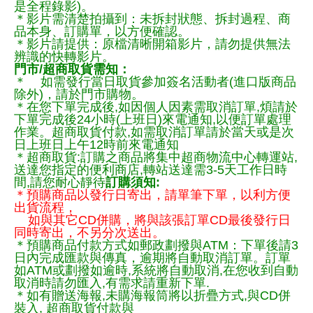
是全程錄影)。
＊影片需清楚拍攝到：未拆封狀態、拆封過程、商
品本身、訂購單，以方便確認。
＊影片請提供：原檔清晰開箱影片，請勿提供無法
辨識的快轉影片。
門市/超商取貨需知：
＊ 如需發行當日取貨參加簽名活動者(進口版商品
除外)，請於門市購物。
＊在您下單完成後,如因個人因素需取消訂單,煩請於
下單完成後24小時(上班日)來電通知,以便訂單處理
作業。超商取貨付款,如需取消訂單請於當天或是次
日上班日上午12時前來電通知
＊超商取貨:訂購之商品將集中超商物流中心轉運站,
送達您指定的便利商店,轉站送達需3-5天工作日時
間,請您耐心靜待
訂購須知:
＊預購商品以發行日寄出，請單筆下單，以利方便
出貨流程，
如與其它CD併購，將與該張訂單CD最後發行日
同時寄出，不另分次送出。
＊預購商品付款方式如郵政劃撥與ATM：下單後請3
日內完成匯款與傳真，逾期將自動取消訂單。訂單
如ATM或劃撥如逾時,系統將自動取消,在您收到自動
取消時請勿匯入,有需求請重新下單.
＊如有贈送海報,未購海報筒將以折疊方式,與CD併
裝入, 超商取貨付款與