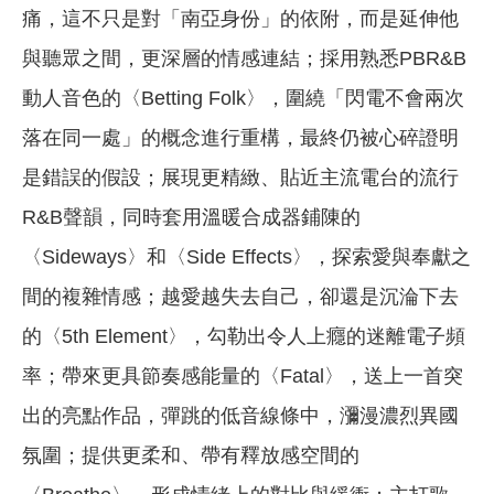
痛，這不只是對「南亞身份」的依附，而是延伸他
與聽眾之間，更深層的情感連結；採用熟悉PBR&B
動人音色的〈Betting Folk〉，圍繞「閃電不會兩次
落在同一處」的概念進行重構，最終仍被心碎證明
是錯誤的假設；展現更精緻、貼近主流電台的流行
R&B聲韻，同時套用溫暖合成器鋪陳的
〈Sideways〉和〈Side Effects〉，探索愛與奉獻之
間的複雜情感；越愛越失去自己，卻還是沉淪下去
的〈5th Element〉，勾勒出令人上癮的迷離電子頻
率；帶來更具節奏感能量的〈Fatal〉，送上一首突
出的亮點作品，彈跳的低音線條中，瀰漫濃烈異國
氛圍；提供更柔和、帶有釋放感空間的