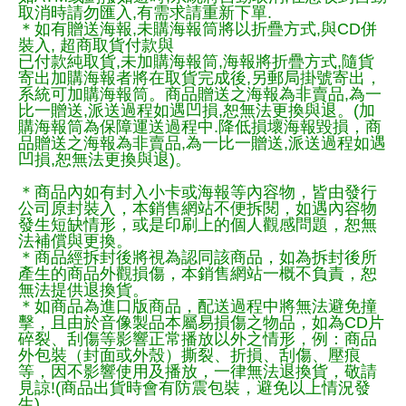
取消時請勿匯入,有需求請重新下單.
＊如有贈送海報,未購海報筒將以折疊方式,與CD併
裝入, 超商取貨付款與
已付款純取貨,未加購海報筒,海報將折疊方式,隨貨
寄出加購海報者將在取貨完成後,另郵局掛號寄出，
系統可加購海報筒。商品贈送之海報為非賣品,為一
比一贈送,派送過程如遇凹損,恕無法更換與退。(加
購海報筒為保障運送過程中.降低損壞海報毀損，商
品贈送之海報為非賣品,為一比一贈送,派送過程如遇
凹損,恕無法更換與退)。
＊商品內如有封入小卡或海報等內容物，皆由發行
公司原封裝入，本銷售網站不便拆閱，如遇內容物
發生短缺情形，或是印刷上的個人觀感問題，恕無
法補償與更換。
＊商品經拆封後將視為認同該商品，如為拆封後所
產生的商品外觀損傷，本銷售網站一概不負責，恕
無法提供退換貨。
＊如商品為進口版商品，配送過程中將無法避免撞
擊，且由於音像製品本屬易損傷之物品，如為CD片
碎裂、刮傷等影響正常播放以外之情形，例：商品
外包裝（封面或外殼）撕裂、折損、刮傷、壓痕
等，因不影響使用及播放，一律無法退換貨，敬請
見諒!(商品出貨時會有防震包裝，避免以上情況發
生)