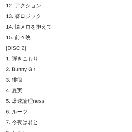
12. アクション
13. 蝶ロジック
14. 懐メロを抱えて
15. 前々晩
[DISC 2]
1. 弾きこもり
2. Bunny Girl
3. 徘徊
4. 夏実
5. 爆速論理ness
6. ルーツ
7. 今夜は君と