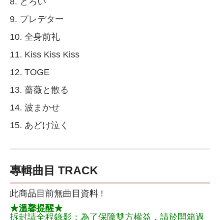
8. とろい
9. プレデター
10. 全身前礼
11. Kiss Kiss Kiss
12. TOGE
13. 薔薇と散る
14. 波まかせ
15. あどけ泣く
專輯曲目 TRACK
此商品目前無曲目資料 !
★溫馨提醒★
拆封請全程錄影：為了保障雙方權益，請於開箱過