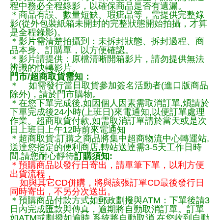
程中務必全程錄影，以確保商品是否有遺漏。
＊商品有誤、數量短缺、瑕疵品等，需提供完整錄
影(從外包裝紙箱未開封的完整狀態開始拍攝，才算
是全程錄影)。
＊影片需清楚拍攝到：未拆封狀態、拆封過程、商
品本身、訂購單，以方便確認。
＊影片請提供：原檔清晰開箱影片，請勿提供無法
辨識的快轉影片。
門市/超商取貨需知：
＊ 如需發行當日取貨參加簽名活動者(進口版商品
除外)，請於門市購物。
＊在您下單完成後,如因個人因素需取消訂單,煩請於
下單完成後24小時(上班日)來電通知,以便訂單處理
作業。超商取貨付款,如需取消訂單請於當天或是次
日上班日上午12時前來電通知
＊超商取貨:訂購之商品將集中超商物流中心轉運站,
送達您指定的便利商店,轉站送達需3-5天工作日時
間,請您耐心靜待
訂購須知:
＊預購商品以發行日寄出，請單筆下單，以利方便
出貨流程，
如與其它CD併購，將與該張訂單CD最後發行日
同時寄出，不另分次送出。
＊預購商品付款方式如郵政劃撥與ATM：下單後請3
日內完成匯款與傳真，逾期將自動取消訂單。訂單
如ATM或劃撥如逾時,系統將自動取消,在您收到自動