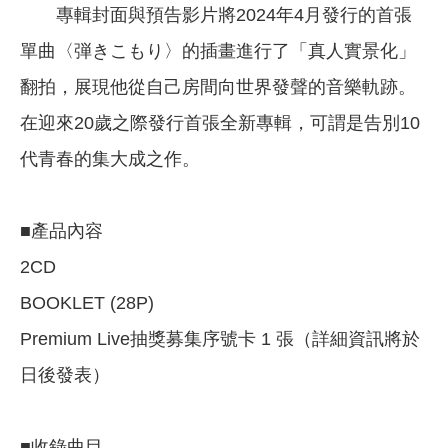
專輯封面與預告影片將2024年4月發行的首張
單曲〈弾きこもり〉的插畫進行了「真人實景化」
翻拍，展現他從自己房間向世界發聲的音樂軌跡。
在迎來20歲之際發行首張全新專輯，可謂是告別10
代青春的集大成之作。
■產品內容
2CD
BOOKLET (28P)
Premium Live抽獎募集序號卡 1 張（詳細資訊將於
日後發表）
■收錄曲目