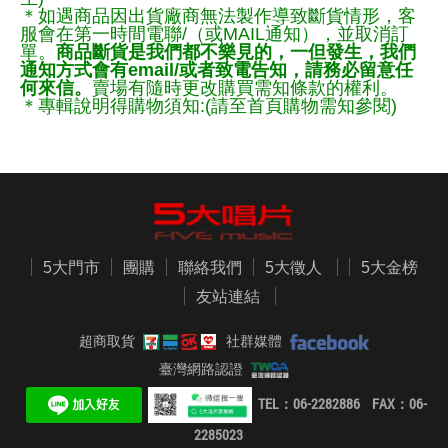
＊如遇商品因出貨廠商無法製作導致斷貨情形，客
服會在第一時間電聯/（或MAIL通知），並取消訂
單。
商品斷貨是我們都不樂見的，一但發生，我們
通知方式會有email/或者致電告知，請務必留意任
何來信。
賣場有隨時更改購買需知條款的權利。
＊專輯說明得購物須知:(請至首頁購物需知參閱)
5大門市
團購
聯絡我們
5大徵人
5大金榜
友站連結
超商取貨
社群媒體
臺灣網路認證
TEL：06-2282886 FAX：06-
2285023