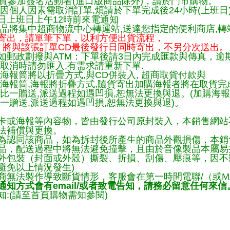
貨參加簽名活動者(進口版商品除外)，請於門市購物。
因個人因素需取消訂單,煩請於下單完成後24小時(上班日
日上班日上午12時前來電通知
品將集中超商物流中心轉運站,送達您指定的便利商店,轉站
寄出，請單筆下單，以利方便出貨流程，
將與該張訂單CD最後發行日同時寄出，不另分次送出。
如郵政劃撥與ATM：下單後請3日內完成匯款與傳真，逾
取消時請勿匯入,有需求請重新下單.
海報筒將以折疊方式,與CD併裝入, 超商取貨付款與
購海報筒,海報將折疊方式,隨貨寄出加購海報者將在取貨
一比一贈送,派送過程如遇凹損,恕無法更換與退。(加購海
一贈送,派送過程如遇凹損,恕無法更換與退)。
卡或海報等內容物，皆由發行公司原封裝入，本銷售網站
法補償與更換。
為認同該商品，如為拆封後所產生的商品外觀損傷，本銷
品，配送過程中將無法避免撞擊，且由於音像製品本屬易
外包裝（封面或外殼）撕裂、折損、刮傷、壓痕等，因不影
避免以上情況發生)
商無法製作導致斷貨情形，客服會在第一時間電聯/（或M
知方式會有email/或者致電告知，請務必留意任何來信
:(請至首頁購物需知參閱)