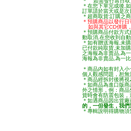
＊ 如需發行當日取
＊在您下單完成後,如
訂單請於當天或是次
＊超商取貨:訂購之商
＊預購商品以發行日
如與其它CD併購，
＊預購商品付款方式
動取消,在您收到自動
＊如有贈送海報,未購
已付款純取貨,未加
之海報為非賣品,為
海報為非賣品,為一比
＊商品內如有封入小
個人觀感問題，恕無
＊商品經拆封後將視
＊如商品為進口版商
外之情形，例：商品
貨時會有防震包裝，
＊如遇商品因出貨廠
的，一但發生，我們通
＊專輯說明得購物須知