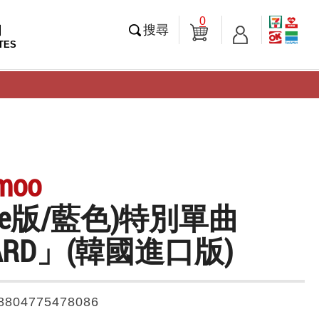
0
知
搜尋
TES
moo
ence版/藍色)特別單曲
ARD」(韓國進口版)
8804775478086