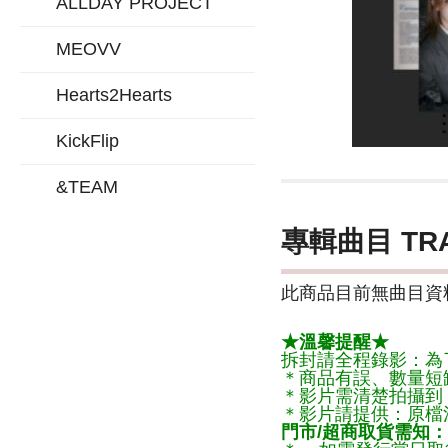
ALLDAY PROJECT
MEOVV
Hearts2Hearts
KickFlip
&TEAM
專輯曲目 TR
此商品目前無曲目資料
★溫馨提醒★
拆封請全程錄影：為
＊商品有誤、數量短
＊影片需清楚拍攝到
＊影片請提供：原檔
門市/超商取貨需知：