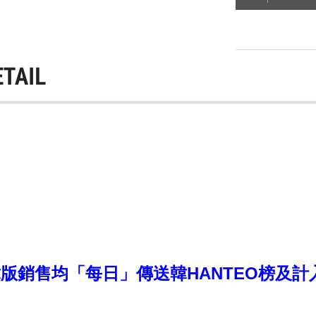
ETAIL
銷售均「每日」傳送韓HANTEO榜及計入CI