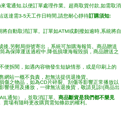
)來電通知,以便訂單處理作業。超商取貨付款,如需取消
送達需3-5天工作日時間,請您耐心靜待
訂購須知:
期將自動取消訂單。訂單如ATM或劃撥如逾時,系統將自
完成後,另郵局掛號寄出，系統可加購海報筒。商品贈送
報筒為保障運送過程中.降低損壞海報毀損，商品贈送之
不便拆閱，如遇內容物發生短缺情形，或是印刷上的
售網站一概不負責，恕無法提供退換貨。
損傷之物品，如為CD片碎裂、刮傷等影響正常播放以
響使用及播放，一律無法退換貨，敬請見諒!(商品出
AIL通知），並取消訂單。
商品斷貨是我們都不樂見
。
賣場有隨時更改購買需知條款的權利。