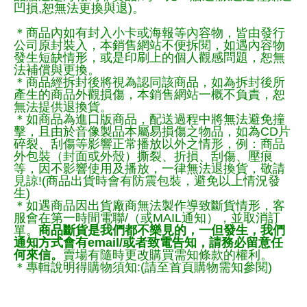
凹損,恕無法更換與退)。
＊商品內如有封入小卡或海報等內容物，皆由發行
公司原封裝入，本銷售網站不便拆閱，如遇內容物
發生短缺情形，或是印刷上的個人觀感問題，恕無
法補償與更換。
＊商品經拆封後將視為認同該商品，如為拆封後所
產生的商品外觀損傷，本銷售網站一概不負責，恕
無法提供退換貨。
＊如商品為進口版商品，配送過程中將無法避免撞
擊，且由於音像製品本屬易損傷之物品，如為CD片
碎裂、刮傷等影響正常播放以外之情形，例：商品
外包裝（封面或外殼）撕裂、折損、刮傷、壓痕
等，因不影響使用及播放，一律無法退換貨，敬請
見諒!(商品出貨時會有防震包裝，避免以上情況發
生)
＊如遇商品因出貨廠商無法製作導致斷貨情形，客
服會在第一時間電聯/（或MAIL通知），並取消訂
單。
商品斷貨是我們都不樂見的，一但發生，我們
通知方式會有email/或者致電告知，請務必留意任
何來信。
賣場有隨時更改購買需知條款的權利。
＊專輯說明得購物須知:(請至首頁購物需知參閱)