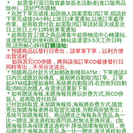
＊ 如需發行當日取貨參加簽名活動者(進口版商品
除外)，請於門市購物。
＊在您下單完成後,如因個人因素需取消訂單,煩請於
下單完成後24小時(上班日)來電通知,以便訂單處理
作業。超商取貨付款,如需取消訂單請於當天或是次
日上班日上午12時前來電通知
＊超商取貨:訂購之商品將集中超商物流中心轉運站,
送達您指定的便利商店,轉站送達需3-5天工作日時
間,請您耐心靜待
訂購須知:
＊預購商品以發行日寄出，請單筆下單，以利方便
出貨流程，
如與其它CD併購，將與該張訂單CD最後發行日
同時寄出，不另分次送出。
＊預購商品付款方式如郵政劃撥與ATM：下單後請3
日內完成匯款與傳真，逾期將自動取消訂單。訂單
如ATM或劃撥如逾時,系統將自動取消,在您收到自動
取消時請勿匯入,有需求請重新下單.
＊如有贈送海報,未購海報筒將以折疊方式,與CD併
裝入, 超商取貨付款與
已付款純取貨,未加購海報筒,海報將折疊方式,隨貨
寄出加購海報者將在取貨完成後,另郵局掛號寄出，
系統可加購海報筒。商品贈送之海報為非賣品,為一
比一贈送,派送過程如遇凹損,恕無法更換與退。(加
購海報筒為保障運送過程中.降低損壞海報毀損，商
品贈送之海報為非賣品,為一比一贈送,派送過程如遇