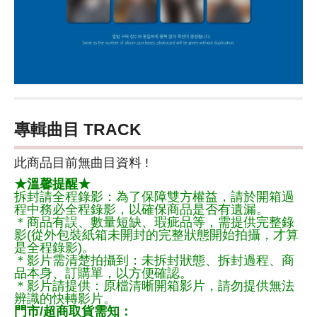
專輯曲目 TRACK
此商品目前無曲目資料 !
★溫馨提醒★
拆封請全程錄影：為了保障雙方權益，請於開箱過
程中務必全程錄影，以確保商品是否有遺漏。
＊商品有誤、數量短缺、瑕疵品等，需提供完整錄
影(從外包裝紙箱未開封的完整狀態開始拍攝，才算
是全程錄影)。
＊影片需清楚拍攝到：未拆封狀態、拆封過程、商
品本身、訂購單，以方便確認。
＊影片請提供：原檔清晰開箱影片，請勿提供無法
辨識的快轉影片。
門市/超商取貨需知：