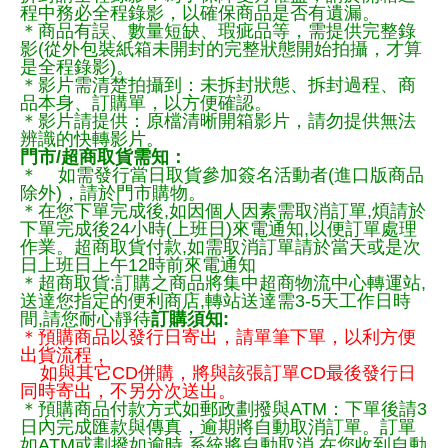
程中務必全程錄影，以確保商品是否有遺漏。
＊商品有誤、數量短缺、瑕疵品等，需提供完整錄
影(從外包裝紙箱未開封的完整狀態開始拍攝，才算
是全程錄影)。
＊影片需清楚拍攝到：未拆封狀態、拆封過程、商
品本身、訂購單，以方便確認。
＊影片請提供：原檔清晰開箱影片，請勿提供無法
辨識的快轉影片。
門市/超商取貨需知：
＊ 如需發行當日取貨參加簽名活動者(進口版商品
除外)，請於門市購物。
＊在您下單完成後,如因個人因素需取消訂單,煩請於
下單完成後24小時(上班日)來電通知,以便訂單處理
作業。超商取貨付款,如需取消訂單請於當天或是次
日上班日上午12時前來電通知
＊超商取貨:訂購之商品將集中超商物流中心轉運站,
送達您指定的便利商店,轉站送達需3-5天工作日時
間,請您耐心靜待
訂購須知:
＊預購商品以發行日寄出，請單筆下單，以利方便
出貨流程，
如與其它CD併購，將與該張訂單CD最後發行日
同時寄出，不另分次送出。
＊預購商品付款方式如郵政劃撥與ATM：下單後請3
日內完成匯款與傳真，逾期將自動取消訂單。訂單
如ATM或劃撥如逾時,系統將自動取消,在您收到自動