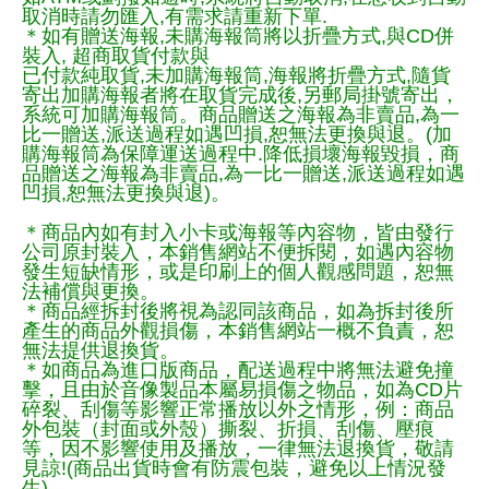
取消時請勿匯入,有需求請重新下單.
＊如有贈送海報,未購海報筒將以折疊方式,與CD併
裝入, 超商取貨付款與
已付款純取貨,未加購海報筒,海報將折疊方式,隨貨
寄出加購海報者將在取貨完成後,另郵局掛號寄出，
系統可加購海報筒。商品贈送之海報為非賣品,為一
比一贈送,派送過程如遇凹損,恕無法更換與退。(加
購海報筒為保障運送過程中.降低損壞海報毀損，商
品贈送之海報為非賣品,為一比一贈送,派送過程如遇
凹損,恕無法更換與退)。
＊商品內如有封入小卡或海報等內容物，皆由發行
公司原封裝入，本銷售網站不便拆閱，如遇內容物
發生短缺情形，或是印刷上的個人觀感問題，恕無
法補償與更換。
＊商品經拆封後將視為認同該商品，如為拆封後所
產生的商品外觀損傷，本銷售網站一概不負責，恕
無法提供退換貨。
＊如商品為進口版商品，配送過程中將無法避免撞
擊，且由於音像製品本屬易損傷之物品，如為CD片
碎裂、刮傷等影響正常播放以外之情形，例：商品
外包裝（封面或外殼）撕裂、折損、刮傷、壓痕
等，因不影響使用及播放，一律無法退換貨，敬請
見諒!(商品出貨時會有防震包裝，避免以上情況發
生)