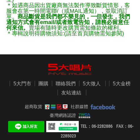
＊如遇商品因出貨廠商無法製作導致斷貨情形，客
服會在第一時間電聯/（或MAIL通知），並取消訂
單。
商品斷貨是我們都不樂見的，一但發生，我們
通知方式會有email/或者致電告知，請務必留意任
何來信。
賣場有隨時更改購買需知條款的權利。
＊專輯說明得購物須知:(請至首頁購物需知參閱)
5大門市
團購
聯絡我們
5大徵人
5大金榜
友站連結
超商取貨
社群媒體
臺灣網路認證
TEL：06-2282886 FAX：06-
2285023