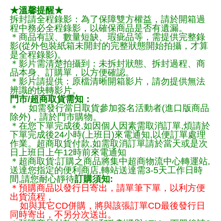
★溫馨提醒★
拆封請全程錄影：為了保障雙方權益，請於開箱過
程中務必全程錄影，以確保商品是否有遺漏。
＊商品有誤、數量短缺、瑕疵品等，需提供完整錄
影(從外包裝紙箱未開封的完整狀態開始拍攝，才算
是全程錄影)。
＊影片需清楚拍攝到：未拆封狀態、拆封過程、商
品本身、訂購單，以方便確認。
＊影片請提供：原檔清晰開箱影片，請勿提供無法
辨識的快轉影片。
門市/超商取貨需知：
＊ 如需發行當日取貨參加簽名活動者(進口版商品
除外)，請於門市購物。
＊在您下單完成後,如因個人因素需取消訂單,煩請於
下單完成後24小時(上班日)來電通知,以便訂單處理
作業。超商取貨付款,如需取消訂單請於當天或是次
日上班日上午12時前來電通知
＊超商取貨:訂購之商品將集中超商物流中心轉運站,
送達您指定的便利商店,轉站送達需3-5天工作日時
間,請您耐心靜待
訂購須知:
＊預購商品以發行日寄出，請單筆下單，以利方便
出貨流程，
如與其它CD併購，將與該張訂單CD最後發行日
同時寄出，不另分次送出。