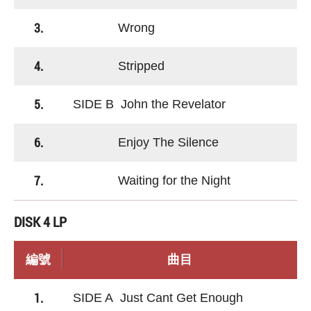
3.
Wrong
4.
Stripped
5.
SIDE B John the Revelator
6.
Enjoy The Silence
7.
Waiting for the Night
DISK 4 LP
編號
曲目
1.
SIDE A Just Cant Get Enough