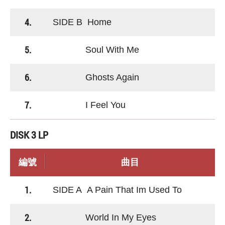
4.
SIDE B Home
5.
Soul With Me
6.
Ghosts Again
7.
I Feel You
DISK 3 LP
編號
曲目
1.
SIDE A A Pain That Im Used To
2.
World In My Eyes