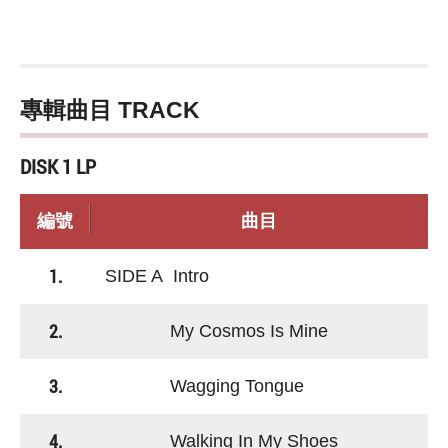
專輯曲目 TRACK
DISK 1 LP
編號
曲目
1.
SIDE A Intro
2.
My Cosmos Is Mine
3.
Wagging Tongue
4.
Walking In My Shoes