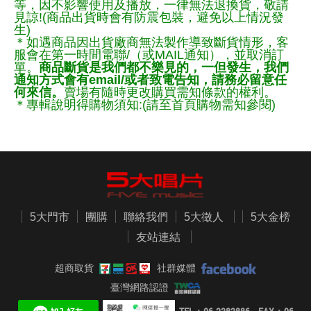
等，因不影響使用及播放，一律無法退換貨，敬請
見諒!(商品出貨時會有防震包裝，避免以上情況發
生)
＊如遇商品因出貨廠商無法製作導致斷貨情形，客
服會在第一時間電聯/（或MAIL通知），並取消訂
單。
商品斷貨是我們都不樂見的，一但發生，我們
通知方式會有email/或者致電告知，請務必留意任
何來信。
賣場有隨時更改購買需知條款的權利。
＊專輯說明得購物須知:(請至首頁購物需知參閱)
5大門市
團購
聯絡我們
5大徵人
5大金榜
友站連結
超商取貨
社群媒體
臺灣網路認證