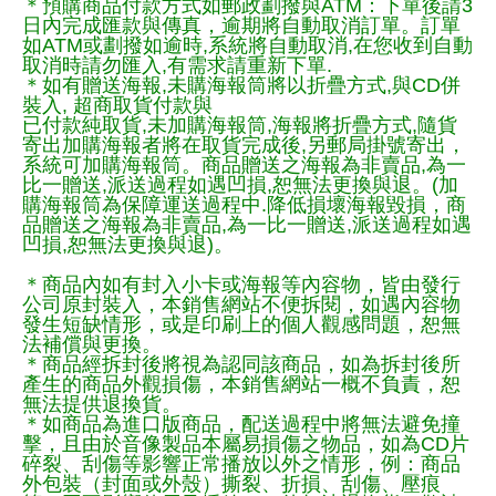
＊預購商品付款方式如郵政劃撥與ATM：下單後請3
日內完成匯款與傳真，逾期將自動取消訂單。訂單
如ATM或劃撥如逾時,系統將自動取消,在您收到自動
取消時請勿匯入,有需求請重新下單.
＊如有贈送海報,未購海報筒將以折疊方式,與CD併
裝入, 超商取貨付款與
已付款純取貨,未加購海報筒,海報將折疊方式,隨貨
寄出加購海報者將在取貨完成後,另郵局掛號寄出，
系統可加購海報筒。商品贈送之海報為非賣品,為一
比一贈送,派送過程如遇凹損,恕無法更換與退。(加
購海報筒為保障運送過程中.降低損壞海報毀損，商
品贈送之海報為非賣品,為一比一贈送,派送過程如遇
凹損,恕無法更換與退)。
＊商品內如有封入小卡或海報等內容物，皆由發行
公司原封裝入，本銷售網站不便拆閱，如遇內容物
發生短缺情形，或是印刷上的個人觀感問題，恕無
法補償與更換。
＊商品經拆封後將視為認同該商品，如為拆封後所
產生的商品外觀損傷，本銷售網站一概不負責，恕
無法提供退換貨。
＊如商品為進口版商品，配送過程中將無法避免撞
擊，且由於音像製品本屬易損傷之物品，如為CD片
碎裂、刮傷等影響正常播放以外之情形，例：商品
外包裝（封面或外殼）撕裂、折損、刮傷、壓痕