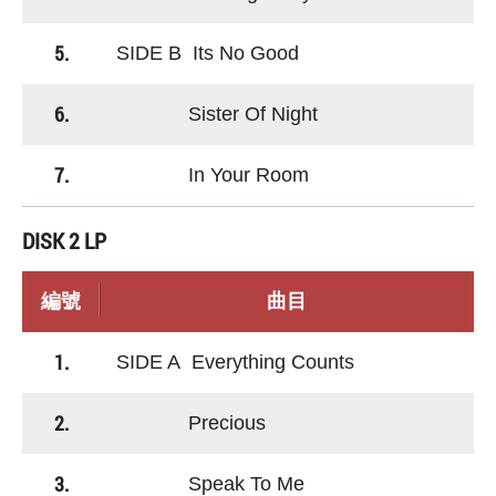
5.
SIDE B Its No Good
6.
Sister Of Night
7.
In Your Room
DISK 2 LP
編號
曲目
1.
SIDE A Everything Counts
2.
Precious
3.
Speak To Me