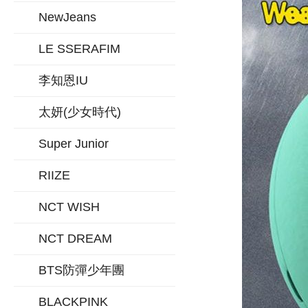
NewJeans
LE SSERAFIM
李知恩IU
太妍(少女時代)
Super Junior
RIIZE
NCT WISH
NCT DREAM
BTS防彈少年團
BLACKPINK