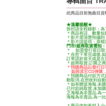
專輯曲目 TR
此商品目前無曲目資料
★溫馨提醒★
拆封請全程錄影：為
＊商品有誤、數量短
＊影片需清楚拍攝到
＊影片請提供：原檔
門市/超商取貨需知：
＊ 如需發行當日取
＊在您下單完成後,如
訂單請於當天或是次
＊超商取貨:訂購之商
＊預購商品以發行日
如與其它CD併購，
＊預購商品付款方式
動取消,在您收到自動
＊如有贈送海報,未購
已付款純取貨,未加
之海報為非賣品,為
海報為非賣品,為一比
＊商品內如有封入小