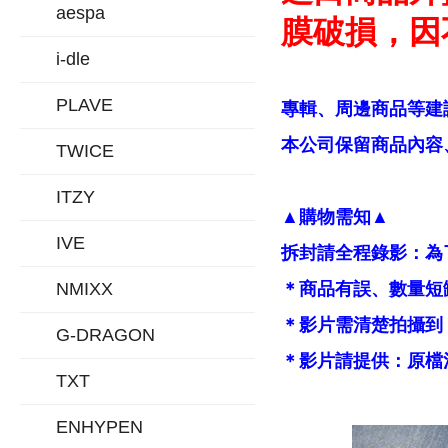
aespa
膜破損，因
i-dle
PLAVE
專輯、周邊商品等建
本公司保留商品內容、
TWICE
ITZY
▲購物需知▲
IVE
拆封請全程錄影：為
NMIXX
＊商品有誤、數量短
＊影片需清楚拍攝到
G-DRAGON
＊影片請提供：原檔
TXT
ENHYPEN