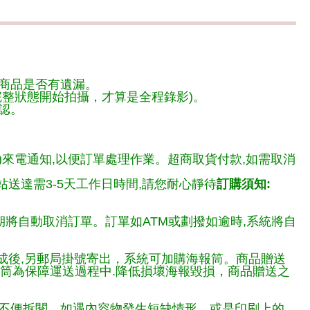
商品是否有遺漏。
整狀態開始拍攝，才算是全程錄影)。
認。
)來電通知,以便訂單處理作業。超商取貨付款,如需取消
送達需3-5天工作日時間,請您耐心靜待
訂購須知:
期將自動取消訂單。訂單如ATM或劃撥如逾時,系統將自
完成後,另郵局掛號寄出，系統可加購海報筒。商品贈送
報筒為保障運送過程中.降低損壞海報毀損，商品贈送之
不便拆閱，如遇內容物發生短缺情形，或是印刷上的