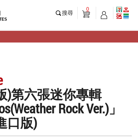
0
知
搜尋
TES
e
版)第六張迷你專輯
s(Weather Rock Ver.)」
進口版)