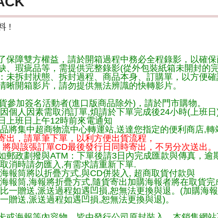
ACK
 !
了保障雙方權益，請於開箱過程中務必全程錄影，以確保
缺、瑕疵品等，需提供完整錄影(從外包裝紙箱未開封的完
：未拆封狀態、拆封過程、商品本身、訂購單，以方便確
清晰開箱影片，請勿提供無法辨識的快轉影片。
貨參加簽名活動者(進口版商品除外)，請於門市購物。
因個人因素需取消訂單,煩請於下單完成後24小時(上班日
日上班日上午12時前來電通知
品將集中超商物流中心轉運站,送達您指定的便利商店,轉站
寄出，請單筆下單，以利方便出貨流程，
將與該張訂單CD最後發行日同時寄出，不另分次送出。
如郵政劃撥與ATM：下單後請3日內完成匯款與傳真，逾
取消時請勿匯入,有需求請重新下單.
海報筒將以折疊方式,與CD併裝入, 超商取貨付款與
購海報筒,海報將折疊方式,隨貨寄出加購海報者將在取貨
一比一贈送,派送過程如遇凹損,恕無法更換與退。(加購海
一贈送,派送過程如遇凹損,恕無法更換與退)。
卡或海報等內容物，皆由發行公司原封裝入，本銷售網站