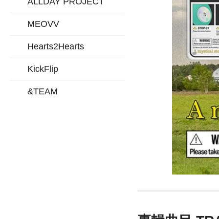
ALLDAY PROJECT
MEOVV
Hearts2Hearts
KickFlip
&TEAM