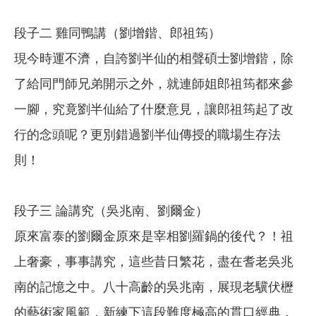
段子二 雞同鴨講（劉增鍇、郎祖筠）
現今時運不濟，自誇劉半仙的相聲碩士劉增鍇，除
了給同門師兄弟開示之外，就連師姐郎祖筠都來參
一腳，究竟劉半仙給了什麼意見，讓郎祖筠起了改
行的念頭呢？更別錯過劉半仙傳授的職場生存法
則！
段子三 論講究（吳兆南、劉爾金）
原來富泰的劉爾金原來是宰相劉羅鍋的後代？！祖
上奢豪，事事講究，這些昔日繁花，盡在耆老吳兆
南的記憶之中。八十高齡的吳兆南，展現老驥伏櫪
的藝術家風範，新練下這段難度極高的貫口經典，