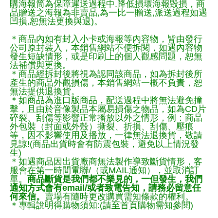
購海報筒為保障運送過程中.降低損壞海報毀損，商
品贈送之海報為非賣品,為一比一贈送,派送過程如遇
凹損,恕無法更換與退)。
＊商品內如有封入小卡或海報等內容物，皆由發行
公司原封裝入，本銷售網站不便拆閱，如遇內容物
發生短缺情形，或是印刷上的個人觀感問題，恕無
法補償與更換。
＊商品經拆封後將視為認同該商品，如為拆封後所
產生的商品外觀損傷，本銷售網站一概不負責，恕
無法提供退換貨。
＊如商品為進口版商品，配送過程中將無法避免撞
擊，且由於音像製品本屬易損傷之物品，如為CD片
碎裂、刮傷等影響正常播放以外之情形，例：商品
外包裝（封面或外殼）撕裂、折損、刮傷、壓痕
等，因不影響使用及播放，一律無法退換貨，敬請
見諒!(商品出貨時會有防震包裝，避免以上情況發
生)
＊如遇商品因出貨廠商無法製作導致斷貨情形，客
服會在第一時間電聯/（或MAIL通知），並取消訂
單。
商品斷貨是我們都不樂見的，一但發生，我們
通知方式會有email/或者致電告知，請務必留意任
何來信。
賣場有隨時更改購買需知條款的權利。
＊專輯說明得購物須知:(請至首頁購物需知參閱)