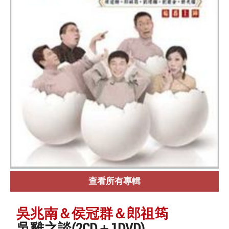
查看所有專輯
吳兆南＆侯冠群＆郎祖筠
吳雞之談(2CD＋1DVD)