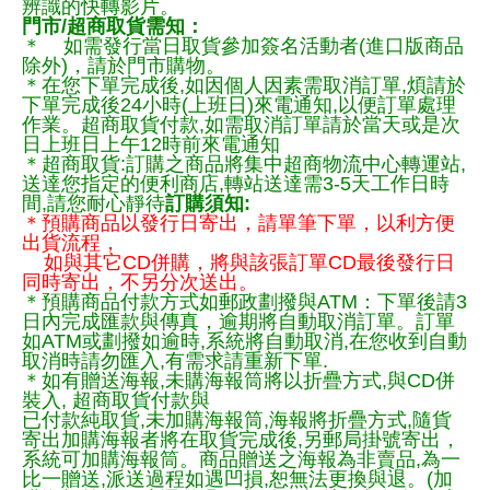
辨識的快轉影片。
門市/超商取貨需知：
＊ 如需發行當日取貨參加簽名活動者(進口版商品
除外)，請於門市購物。
＊在您下單完成後,如因個人因素需取消訂單,煩請於
下單完成後24小時(上班日)來電通知,以便訂單處理
作業。超商取貨付款,如需取消訂單請於當天或是次
日上班日上午12時前來電通知
＊超商取貨:訂購之商品將集中超商物流中心轉運站,
送達您指定的便利商店,轉站送達需3-5天工作日時
間,請您耐心靜待
訂購須知:
＊預購商品以發行日寄出，請單筆下單，以利方便
出貨流程，
如與其它CD併購，將與該張訂單CD最後發行日
同時寄出，不另分次送出。
＊預購商品付款方式如郵政劃撥與ATM：下單後請3
日內完成匯款與傳真，逾期將自動取消訂單。訂單
如ATM或劃撥如逾時,系統將自動取消,在您收到自動
取消時請勿匯入,有需求請重新下單.
＊如有贈送海報,未購海報筒將以折疊方式,與CD併
裝入, 超商取貨付款與
已付款純取貨,未加購海報筒,海報將折疊方式,隨貨
寄出加購海報者將在取貨完成後,另郵局掛號寄出，
系統可加購海報筒。商品贈送之海報為非賣品,為一
比一贈送,派送過程如遇凹損,恕無法更換與退。(加