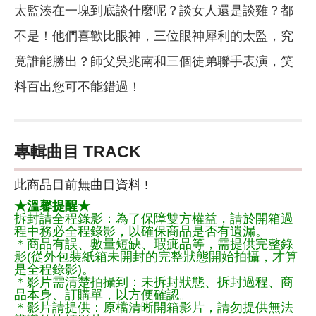
太監湊在一塊到底談什麼呢？談女人還是談雞？都
不是！他們喜歡比眼神，三位眼神犀利的太監，究
竟誰能勝出？師父吳兆南和三個徒弟聯手表演，笑
料百出您可不能錯過！
專輯曲目 TRACK
此商品目前無曲目資料 !
★溫馨提醒★
拆封請全程錄影：為了保障雙方權益，請於開箱過
程中務必全程錄影，以確保商品是否有遺漏。
＊商品有誤、數量短缺、瑕疵品等，需提供完整錄
影(從外包裝紙箱未開封的完整狀態開始拍攝，才算
是全程錄影)。
＊影片需清楚拍攝到：未拆封狀態、拆封過程、商
品本身、訂購單，以方便確認。
＊影片請提供：原檔清晰開箱影片，請勿提供無法