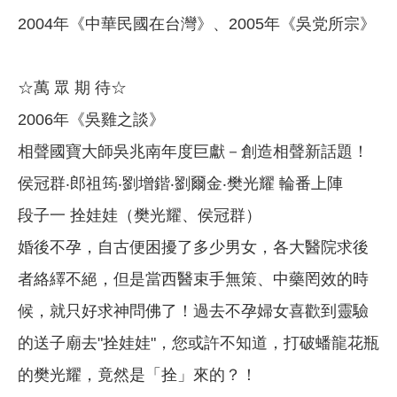
2004年《中華民國在台灣》、2005年《吳党所宗》
☆萬 眾 期 待☆
2006年《吳雞之談》
相聲國寶大師吳兆南年度巨獻－創造相聲新話題！
侯冠群‧郎祖筠‧劉增鍇‧劉爾金‧樊光耀 輪番上陣
段子一 拴娃娃（樊光耀、侯冠群）
婚後不孕，自古便困擾了多少男女，各大醫院求後
者絡繹不絕，但是當西醫束手無策、中藥罔效的時
候，就只好求神問佛了！過去不孕婦女喜歡到靈驗
的送子廟去"拴娃娃"，您或許不知道，打破蟠龍花瓶
的樊光耀，竟然是「拴」來的？！