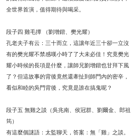
全世界首演，值得期待與喝采。
段子四 雞毛撢 （劉增鍇、樊光耀）
孔老夫子有云：三十而立，這讓年近三十卻一立沒
有的樊光耀不禁感嘆小時了了大未必佳！究竟樊光
耀小時候的長項是什麼，讓師兄劉增鍇也甘拜下風
了？但這故事的背後竟然還牽扯到師門內的密辛，
看似和睦的吳門背後，究竟是誰在搞鬼呢？
段子五 無雞之談（吳兆南、侯冠群、劉爾金、郎祖
筠）
有這麼個謎語：太監聊天，答案：無「雞」之談。