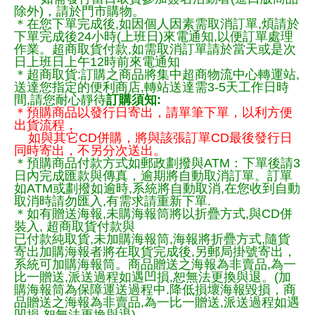
除外)，請於門市購物。
＊在您下單完成後,如因個人因素需取消訂單,煩請於
下單完成後24小時(上班日)來電通知,以便訂單處理
作業。超商取貨付款,如需取消訂單請於當天或是次
日上班日上午12時前來電通知
＊超商取貨:訂購之商品將集中超商物流中心轉運站,
送達您指定的便利商店,轉站送達需3-5天工作日時
間,請您耐心靜待
訂購須知:
＊預購商品以發行日寄出，請單筆下單，以利方便
出貨流程，
如與其它CD併購，將與該張訂單CD最後發行日
同時寄出，不另分次送出。
＊預購商品付款方式如郵政劃撥與ATM：下單後請3
日內完成匯款與傳真，逾期將自動取消訂單。訂單
如ATM或劃撥如逾時,系統將自動取消,在您收到自動
取消時請勿匯入,有需求請重新下單.
＊如有贈送海報,未購海報筒將以折疊方式,與CD併
裝入, 超商取貨付款與
已付款純取貨,未加購海報筒,海報將折疊方式,隨貨
寄出加購海報者將在取貨完成後,另郵局掛號寄出，
系統可加購海報筒。商品贈送之海報為非賣品,為一
比一贈送,派送過程如遇凹損,恕無法更換與退。(加
購海報筒為保障運送過程中.降低損壞海報毀損，商
品贈送之海報為非賣品,為一比一贈送,派送過程如遇