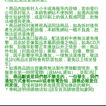
凹損,恕無法更換與退)。
＊商品內如有封入小卡或海報等內容物，皆由發行
公司原封裝入，本銷售網站不便拆閱，如遇內容物
發生短缺情形，或是印刷上的個人觀感問題，恕無
法補償與更換。
＊商品經拆封後將視為認同該商品，如為拆封後所
產生的商品外觀損傷，本銷售網站一概不負責，恕
無法提供退換貨。
＊如商品為進口版商品，配送過程中將無法避免撞
擊，且由於音像製品本屬易損傷之物品，如為CD片
碎裂、刮傷等影響正常播放以外之情形，例：商品
外包裝（封面或外殼）撕裂、折損、刮傷、壓痕
等，因不影響使用及播放，一律無法退換貨，敬請
見諒!(商品出貨時會有防震包裝，避免以上情況發
生)
＊如遇商品因出貨廠商無法製作導致斷貨情形，客
服會在第一時間電聯/（或MAIL通知），並取消訂
單。
商品斷貨是我們都不樂見的，一但發生，我們
通知方式會有email/或者致電告知，請務必留意任
何來信。
賣場有隨時更改購買需知條款的權利。
＊專輯說明得購物須知:(請至首頁購物需知參閱)