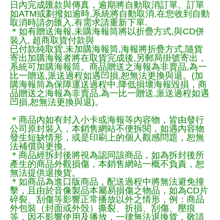
日內完成匯款與傳真，逾期將自動取消訂單。訂單
如ATM或劃撥如逾時,系統將自動取消,在您收到自動
取消時請勿匯入,有需求請重新下單.
＊如有贈送海報,未購海報筒將以折疊方式,與CD併
裝入, 超商取貨付款與
已付款純取貨,未加購海報筒,海報將折疊方式,隨貨
寄出加購海報者將在取貨完成後,另郵局掛號寄出，
系統可加購海報筒。商品贈送之海報為非賣品,為一
比一贈送,派送過程如遇凹損,恕無法更換與退。(加
購海報筒為保障運送過程中.降低損壞海報毀損，商
品贈送之海報為非賣品,為一比一贈送,派送過程如遇
凹損,恕無法更換與退)。
＊商品內如有封入小卡或海報等內容物，皆由發行
公司原封裝入，本銷售網站不便拆閱，如遇內容物
發生短缺情形，或是印刷上的個人觀感問題，恕無
法補償與更換。
＊商品經拆封後將視為認同該商品，如為拆封後所
產生的商品外觀損傷，本銷售網站一概不負責，恕
無法提供退換貨。
＊如商品為進口版商品，配送過程中將無法避免撞
擊，且由於音像製品本屬易損傷之物品，如為CD片
碎裂、刮傷等影響正常播放以外之情形，例：商品
外包裝（封面或外殼）撕裂、折損、刮傷、壓痕
等，因不影響使用及播放，一律無法退換貨，敬請