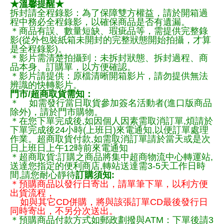
★溫馨提醒★
拆封請全程錄影：為了保障雙方權益，請於開箱過
程中務必全程錄影，以確保商品是否有遺漏。
＊商品有誤、數量短缺、瑕疵品等，需提供完整錄
影(從外包裝紙箱未開封的完整狀態開始拍攝，才算
是全程錄影)。
＊影片需清楚拍攝到：未拆封狀態、拆封過程、商
品本身、訂購單，以方便確認。
＊影片請提供：原檔清晰開箱影片，請勿提供無法
辨識的快轉影片。
門市/超商取貨需知：
＊ 如需發行當日取貨參加簽名活動者(進口版商品
除外)，請於門市購物。
＊在您下單完成後,如因個人因素需取消訂單,煩請於
下單完成後24小時(上班日)來電通知,以便訂單處理
作業。超商取貨付款,如需取消訂單請於當天或是次
日上班日上午12時前來電通知
＊超商取貨:訂購之商品將集中超商物流中心轉運站,
送達您指定的便利商店,轉站送達需3-5天工作日時
間,請您耐心靜待
訂購須知:
＊預購商品以發行日寄出，請單筆下單，以利方便
出貨流程，
如與其它CD併購，將與該張訂單CD最後發行日
同時寄出，不另分次送出。
＊預購商品付款方式如郵政劃撥與ATM：下單後請3