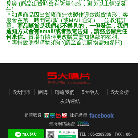
見諒!(商品出貨時會有防震包裝，避免以上情況發
生)
＊如遇商品因出貨廠商無法製作導致斷貨情形，客
服會在第一時間電聯/（或MAIL通知），並取消訂
單。
商品斷貨是我們都不樂見的，一但發生，我們
通知方式會有email/或者致電告知，請務必留意任
何來信。
賣場有隨時更改購買需知條款的權利。
＊專輯說明得購物須知:(請至首頁購物需知參閱)
5大門市
團購
聯絡我們
5大徵人
5大金榜
友站連結
超商取貨
社群媒體
臺灣網路認證
TEL：06-2282886 FAX：06-