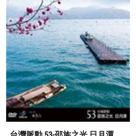
台灣脈動 53-邵族之光 日月潭