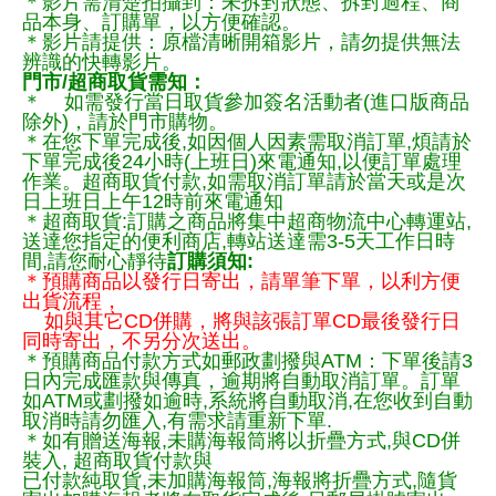
＊影片需清楚拍攝到：未拆封狀態、拆封過程、商
品本身、訂購單，以方便確認。
＊影片請提供：原檔清晰開箱影片，請勿提供無法
辨識的快轉影片。
門市/超商取貨需知：
＊ 如需發行當日取貨參加簽名活動者(進口版商品
除外)，請於門市購物。
＊在您下單完成後,如因個人因素需取消訂單,煩請於
下單完成後24小時(上班日)來電通知,以便訂單處理
作業。超商取貨付款,如需取消訂單請於當天或是次
日上班日上午12時前來電通知
＊超商取貨:訂購之商品將集中超商物流中心轉運站,
送達您指定的便利商店,轉站送達需3-5天工作日時
間,請您耐心靜待
訂購須知:
＊預購商品以發行日寄出，請單筆下單，以利方便
出貨流程，
如與其它CD併購，將與該張訂單CD最後發行日
同時寄出，不另分次送出。
＊預購商品付款方式如郵政劃撥與ATM：下單後請3
日內完成匯款與傳真，逾期將自動取消訂單。訂單
如ATM或劃撥如逾時,系統將自動取消,在您收到自動
取消時請勿匯入,有需求請重新下單.
＊如有贈送海報,未購海報筒將以折疊方式,與CD併
裝入, 超商取貨付款與
已付款純取貨,未加購海報筒,海報將折疊方式,隨貨