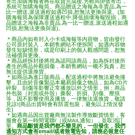
寄出加購海報者將在取貨完成後,另郵局掛號寄出，
系統可加購海報筒。商品贈送之海報為非賣品,為一
比一贈送,派送過程如遇凹損,恕無法更換與退。(加
購海報筒為保障運送過程中.降低損壞海報毀損，商
品贈送之海報為非賣品,為一比一贈送,派送過程如遇
凹損,恕無法更換與退)。
＊商品內如有封入小卡或海報等內容物，皆由發行
公司原封裝入，本銷售網站不便拆閱，如遇內容物
發生短缺情形，或是印刷上的個人觀感問題，恕無
法補償與更換。
＊商品經拆封後將視為認同該商品，如為拆封後所
產生的商品外觀損傷，本銷售網站一概不負責，恕
無法提供退換貨。
＊如商品為進口版商品，配送過程中將無法避免撞
擊，且由於音像製品本屬易損傷之物品，如為CD片
碎裂、刮傷等影響正常播放以外之情形，例：商品
外包裝（封面或外殼）撕裂、折損、刮傷、壓痕
等，因不影響使用及播放，一律無法退換貨，敬請
見諒!(商品出貨時會有防震包裝，避免以上情況發
生)
＊如遇商品因出貨廠商無法製作導致斷貨情形，客
服會在第一時間電聯/（或MAIL通知），並取消訂
單。
商品斷貨是我們都不樂見的，一但發生，我們
通知方式會有email/或者致電告知，請務必留意任