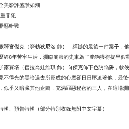
全美影評盛讚如潮
腦重罪犯
罪惡暗戰
假釋官傑克（勞勃狄尼洛 飾），經辦的最後一件案子，他
歷經8年苦牢生活，瀕臨崩潰的史東為了能夠獲得提早假
子露賽塔（蜜拉喬娃維琪 飾）向傑克佈下色誘陷阱，軟
見不得光的黑暗過去所形成的心魔卻日日壓迫著他，最後
，似乎又暗藏其他企圖，充滿罪惡秘密的三人，在這場瀕
特輯、預告特輯（部分特別收錄無附中文字幕）