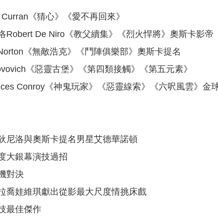
 Curran《猜心》《愛不再回來》
obert De Niro《教父續集》《烈火悍將》奧斯卡影帝
d Norton《無敵浩克》《鬥陣俱樂部》奧斯卡提名
 Jovovich《惡靈古堡》《第四類接觸》《第五元素》
nces Conroy《神鬼玩家》《惡靈線索》《六呎風雲》金
狄尼洛與奧斯卡提名男星艾德華諾頓
度大銀幕演技過招
機對決
拉喬娃維琪獻出從影最大尺度情挑床戲
技最佳傑作