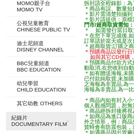
MOMO親子台
拆封請全程錄影：為
＊商品有誤、數量短
MOMO TV
＊影片需清楚拍攝到
＊影片請提供：原檔
公視兒童教育
門市/超商取貨需知：
CHINESE PUBLIC TV
＊ 如需發行當日取
＊在您下單完成後,如
訂單請於當天或是次
迪士尼頻道
＊超商取貨:訂購之商
DISNEY CHANNEL
＊預購商品以發行日
如與其它CD併購，
＊預購商品付款方式
BBC兒童頻道
動取消,在您收到自動
BBC EDUCATION
＊如有贈送海報,未購
已付款純取貨,未加
幼兒學習
之海報為非賣品,為
海報為非賣品,為一比
CHILD EDUCATION
＊商品內如有封入小
其它幼教
OTHERS
個人觀感問題，恕無
＊商品經拆封後將視
＊如商品為進口版商
紀錄片
外之情形，例：商品
DOCUMENTARY FILM
貨時會有防震包裝，
＊如遇商品因出貨廠