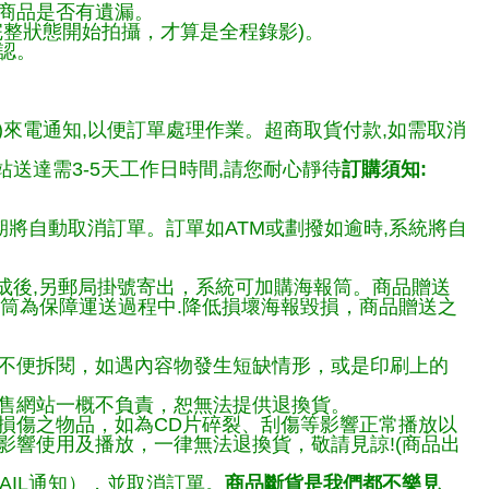
商品是否有遺漏。
整狀態開始拍攝，才算是全程錄影)。
認。
)來電通知,以便訂單處理作業。超商取貨付款,如需取消
送達需3-5天工作日時間,請您耐心靜待
訂購須知:
期將自動取消訂單。訂單如ATM或劃撥如逾時,系統將自
完成後,另郵局掛號寄出，系統可加購海報筒。商品贈送
報筒為保障運送過程中.降低損壞海報毀損，商品贈送之
不便拆閱，如遇內容物發生短缺情形，或是印刷上的
售網站一概不負責，恕無法提供退換貨。
損傷之物品，如為CD片碎裂、刮傷等影響正常播放以
響使用及播放，一律無法退換貨，敬請見諒!(商品出
AIL通知），並取消訂單。
商品斷貨是我們都不樂見