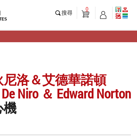
0
知
搜尋
TES
狄尼洛＆艾德華諾頓
 De Niro ＆ Edward Norton
心機