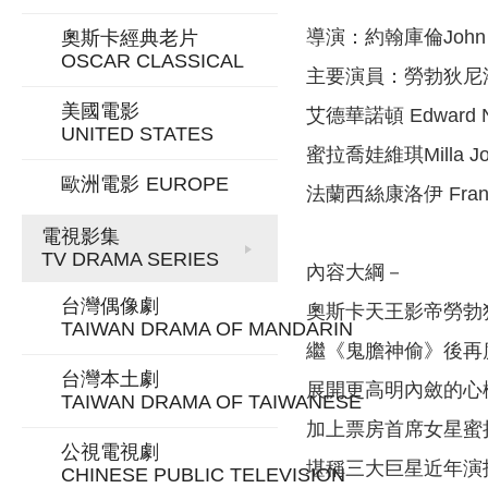
導演：約翰庫倫John
奧斯卡經典老片
OSCAR CLASSICAL
主要演員：勞勃狄尼洛R
美國電影
艾德華諾頓 Edwar
UNITED STATES
蜜拉喬娃維琪Milla
歐洲電影
EUROPE
法蘭西絲康洛伊 Fra
電視影集
TV DRAMA SERIES
內容大綱－
台灣偶像劇
奧斯卡天王影帝勞勃
TAIWAN DRAMA OF MANDARIN
繼《鬼膽神偷》後再
台灣本土劇
展開更高明內斂的心
TAIWAN DRAMA OF TAIWANESE
加上票房首席女星蜜
公視電視劇
堪稱三大巨星近年演
CHINESE PUBLIC TELEVISION