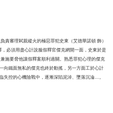
負責審理弒親縱火的極惡罪犯史東（艾德華諾頓 飾）
釋，必須用盡心計說服假釋官傑克網開一面，史東於是
硬兼施要脅他讓假釋案順利過關。熟悉罪犯心理的傑克
一向鐵面無私的傑克也終於動搖，另一方面工於心計
臨失控的心機險戰中，逐漸深陷泥淖、墜落沉淪…。