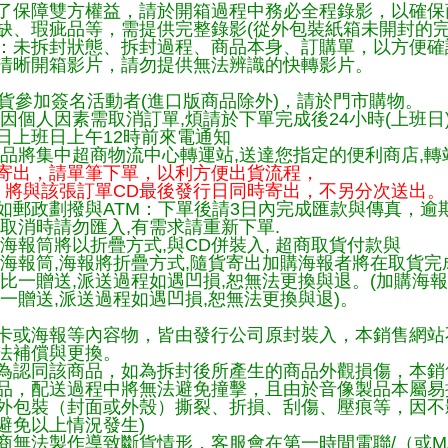
了保障雙方權益，請於開箱過程中務必全程錄影，以確保
缺、瑕疵品等，需提供完整錄影(從外包裝紙箱未開封的完
：未拆封狀態、拆封過程、商品本身、訂購單，以方便確
清晰開箱影片，請勿提供無法辨識的快轉影片。
貨參加簽名活動者(進口版商品除外)，請於門市購物。
因個人因素需取消訂單,煩請於下單完成後24小時(上班日
日上班日上午12時前來電通知
品將集中超商物流中心轉運站,送達您指定的便利商店,轉站
寄出，請單筆下單，以利方便出貨流程，
將與該張訂單CD最後發行日同時寄出，不另分次送出。
如郵政劃撥與ATM：下單後請3日內完成匯款與傳真，逾
取消時請勿匯入,有需求請重新下單.
海報筒將以折疊方式,與CD併裝入, 超商取貨付款與
購海報筒,海報將折疊方式,隨貨寄出加購海報者將在取貨
一比一贈送,派送過程如遇凹損,恕無法更換與退。(加購海
一贈送,派送過程如遇凹損,恕無法更換與退)。
卡或海報等內容物，皆由發行公司原封裝入，本銷售網站
法補償與更換。
為認同該商品，如為拆封後所產生的商品外觀損傷，本銷
品，配送過程中將無法避免撞擊，且由於音像製品本屬易
外包裝（封面或外殼）撕裂、折損、刮傷、壓痕等，因不影
避免以上情況發生)
商無法製作導致斷貨情形，客服會在第一時間電聯/（或M