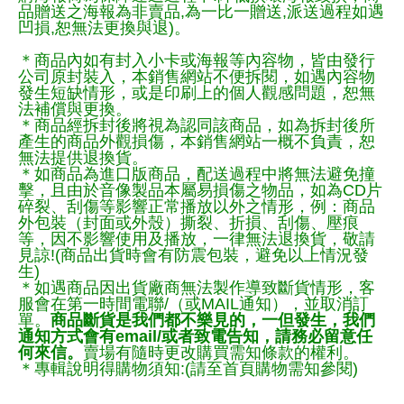
品贈送之海報為非賣品,為一比一贈送,派送過程如遇
凹損,恕無法更換與退)。
＊商品內如有封入小卡或海報等內容物，皆由發行
公司原封裝入，本銷售網站不便拆閱，如遇內容物
發生短缺情形，或是印刷上的個人觀感問題，恕無
法補償與更換。
＊商品經拆封後將視為認同該商品，如為拆封後所
產生的商品外觀損傷，本銷售網站一概不負責，恕
無法提供退換貨。
＊如商品為進口版商品，配送過程中將無法避免撞
擊，且由於音像製品本屬易損傷之物品，如為CD片
碎裂、刮傷等影響正常播放以外之情形，例：商品
外包裝（封面或外殼）撕裂、折損、刮傷、壓痕
等，因不影響使用及播放，一律無法退換貨，敬請
見諒!(商品出貨時會有防震包裝，避免以上情況發
生)
＊如遇商品因出貨廠商無法製作導致斷貨情形，客
服會在第一時間電聯/（或MAIL通知），並取消訂
單。
商品斷貨是我們都不樂見的，一但發生，我們
通知方式會有email/或者致電告知，請務必留意任
何來信。
賣場有隨時更改購買需知條款的權利。
＊專輯說明得購物須知:(請至首頁購物需知參閱)