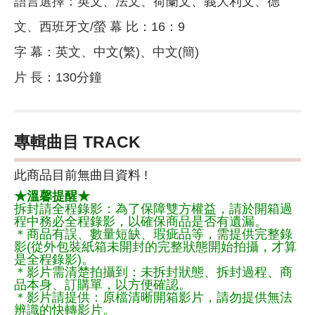
語言選擇：英文、法文、荷蘭文、義大利文、德
文、西班牙文/螢 幕 比：16：9
字 幕：英文、中文(繁)、中文(簡)
片 長：130分鐘
專輯曲目 TRACK
此商品目前無曲目資料 !
★溫馨提醒★
拆封請全程錄影：為了保障雙方權益，請於開箱過
程中務必全程錄影，以確保商品是否有遺漏。
＊商品有誤、數量短缺、瑕疵品等，需提供完整錄
影(從外包裝紙箱未開封的完整狀態開始拍攝，才算
是全程錄影)。
＊影片需清楚拍攝到：未拆封狀態、拆封過程、商
品本身、訂購單，以方便確認。
＊影片請提供：原檔清晰開箱影片，請勿提供無法
辨識的快轉影片。