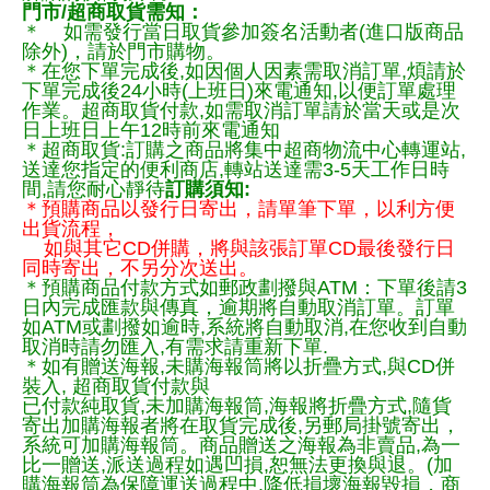
門市/超商取貨需知：
＊ 如需發行當日取貨參加簽名活動者(進口版商品
除外)，請於門市購物。
＊在您下單完成後,如因個人因素需取消訂單,煩請於
下單完成後24小時(上班日)來電通知,以便訂單處理
作業。超商取貨付款,如需取消訂單請於當天或是次
日上班日上午12時前來電通知
＊超商取貨:訂購之商品將集中超商物流中心轉運站,
送達您指定的便利商店,轉站送達需3-5天工作日時
間,請您耐心靜待
訂購須知:
＊預購商品以發行日寄出，請單筆下單，以利方便
出貨流程，
如與其它CD併購，將與該張訂單CD最後發行日
同時寄出，不另分次送出。
＊預購商品付款方式如郵政劃撥與ATM：下單後請3
日內完成匯款與傳真，逾期將自動取消訂單。訂單
如ATM或劃撥如逾時,系統將自動取消,在您收到自動
取消時請勿匯入,有需求請重新下單.
＊如有贈送海報,未購海報筒將以折疊方式,與CD併
裝入, 超商取貨付款與
已付款純取貨,未加購海報筒,海報將折疊方式,隨貨
寄出加購海報者將在取貨完成後,另郵局掛號寄出，
系統可加購海報筒。商品贈送之海報為非賣品,為一
比一贈送,派送過程如遇凹損,恕無法更換與退。(加
購海報筒為保障運送過程中.降低損壞海報毀損，商