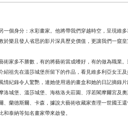
另一個身分：水彩畫家。他將帶我們穿越時空，呈現維多
教於樂且發人省思的影片深具歷史價值，更讓我們一窺皇
藝術家多不勝數，有的將藝術當成嗜好，有的做為職業。
介紹祖先在溫莎城堡所留下的作品，看見維多利亞女王及
風情紀錄令人驚艷，連她使用過的畫盒和她的日記摘錄片
摩洛城堡、溫莎城堡、海格洛夫莊園、浮若閣摩爾宮及奧
爾、蘭德斯爾、卡森，據說大藝術收藏家查理一世國王還
比和泰納等知名畫家帶來啟發。