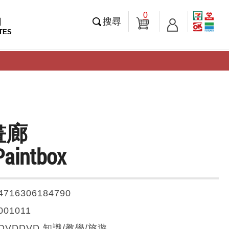
0
知
搜尋
TES
畫廊
Paintbox
4716306184790
001011
DVDDVD 知識/教學/旅遊