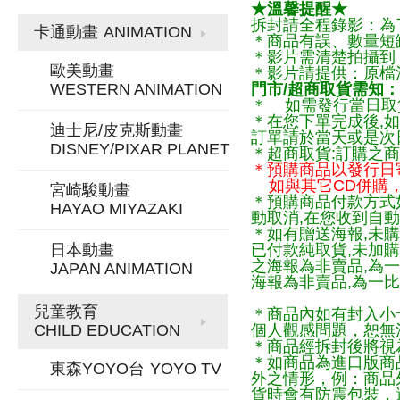
★溫馨提醒★
拆封請全程錄影：為
卡通動畫
ANIMATION
＊商品有誤、數量短
＊影片需清楚拍攝到
歐美動畫
＊影片請提供：原檔
WESTERN ANIMATION
門市/超商取貨需知：
＊ 如需發行當日取
＊在您下單完成後,如
迪士尼/皮克斯動畫
訂單請於當天或是次
DISNEY/PIXAR PLANET
＊超商取貨:訂購之商
＊預購商品以發行日
如與其它CD併購，
宮崎駿動畫
＊預購商品付款方式
HAYAO MIYAZAKI
動取消,在您收到自動
＊如有贈送海報,未購
日本動畫
已付款純取貨,未加
之海報為非賣品,為
JAPAN ANIMATION
海報為非賣品,為一比
兒童教育
＊商品內如有封入小
CHILD EDUCATION
個人觀感問題，恕無
＊商品經拆封後將視
＊如商品為進口版商
東森YOYO台
YOYO TV
外之情形，例：商品
貨時會有防震包裝，