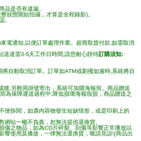
商品是否有遺漏。
整狀態開始拍攝，才算是全程錄影)。
認。
)來電通知,以便訂單處理作業。超商取貨付款,如需取消
送達需3-5天工作日時間,請您耐心靜待
訂購須知:
期將自動取消訂單。訂單如ATM或劃撥如逾時,系統將自
完成後,另郵局掛號寄出，系統可加購海報筒。商品贈送
報筒為保障運送過程中.降低損壞海報毀損，商品贈送之
不便拆閱，如遇內容物發生短缺情形，或是印刷上的
售網站一概不負責，恕無法提供退換貨。
損傷之物品，如為CD片碎裂、刮傷等影響正常播放以
響使用及播放，一律無法退換貨，敬請見諒!(商品出