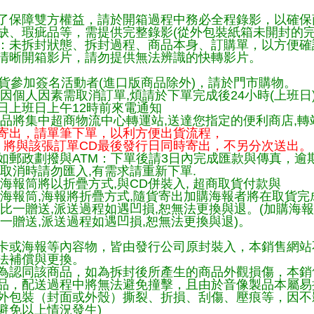
了保障雙方權益，請於開箱過程中務必全程錄影，以確保
缺、瑕疵品等，需提供完整錄影(從外包裝紙箱未開封的完
：未拆封狀態、拆封過程、商品本身、訂購單，以方便確
清晰開箱影片，請勿提供無法辨識的快轉影片。
貨參加簽名活動者(進口版商品除外)，請於門市購物。
因個人因素需取消訂單,煩請於下單完成後24小時(上班日
日上班日上午12時前來電通知
品將集中超商物流中心轉運站,送達您指定的便利商店,轉站
寄出，請單筆下單，以利方便出貨流程，
將與該張訂單CD最後發行日同時寄出，不另分次送出。
如郵政劃撥與ATM：下單後請3日內完成匯款與傳真，逾
取消時請勿匯入,有需求請重新下單.
海報筒將以折疊方式,與CD併裝入, 超商取貨付款與
購海報筒,海報將折疊方式,隨貨寄出加購海報者將在取貨
一比一贈送,派送過程如遇凹損,恕無法更換與退。(加購海
一贈送,派送過程如遇凹損,恕無法更換與退)。
卡或海報等內容物，皆由發行公司原封裝入，本銷售網站
法補償與更換。
為認同該商品，如為拆封後所產生的商品外觀損傷，本銷
品，配送過程中將無法避免撞擊，且由於音像製品本屬易
外包裝（封面或外殼）撕裂、折損、刮傷、壓痕等，因不影
避免以上情況發生)