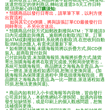
送達您指定的便利商店,轉站送達需3-5天工作日時
間,請您耐心靜待
訂購須知:
＊預購商品以發行日寄出，請單筆下單，以利方便
出貨流程，
如與其它CD併購，將與該張訂單CD最後發行日
同時寄出，不另分次送出。
＊預購商品付款方式如郵政劃撥與ATM：下單後請3
日內完成匯款與傳真，逾期將自動取消訂單。訂單
如ATM或劃撥如逾時,系統將自動取消,在您收到自動
取消時請勿匯入,有需求請重新下單.
＊如有贈送海報,未購海報筒將以折疊方式,與CD併
裝入, 超商取貨付款與
已付款純取貨,未加購海報筒,海報將折疊方式,隨貨
寄出加購海報者將在取貨完成後,另郵局掛號寄出，
系統可加購海報筒。商品贈送之海報為非賣品,為一
比一贈送,派送過程如遇凹損,恕無法更換與退。(加
購海報筒為保障運送過程中.降低損壞海報毀損，商
品贈送之海報為非賣品,為一比一贈送,派送過程如遇
凹損,恕無法更換與退)。
＊商品內如有封入小卡或海報等內容物，皆由發行
公司原封裝入，本銷售網站不便拆閱，如遇內容物
發生短缺情形，或是印刷上的個人觀感問題，恕無
法補償與更換。