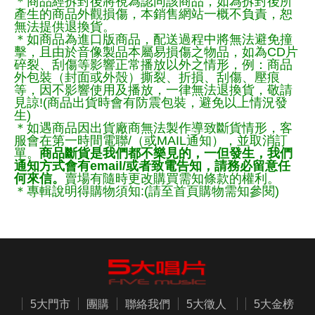
＊商品經拆封後將視為認同該商品，如為拆封後所
產生的商品外觀損傷，本銷售網站一概不負責，恕
無法提供退換貨。
＊如商品為進口版商品，配送過程中將無法避免撞
擊，且由於音像製品本屬易損傷之物品，如為CD片
碎裂、刮傷等影響正常播放以外之情形，例：商品
外包裝（封面或外殼）撕裂、折損、刮傷、壓痕
等，因不影響使用及播放，一律無法退換貨，敬請
見諒!(商品出貨時會有防震包裝，避免以上情況發
生)
＊如遇商品因出貨廠商無法製作導致斷貨情形，客
服會在第一時間電聯/（或MAIL通知），並取消訂
單。
商品斷貨是我們都不樂見的，一但發生，我們
通知方式會有email/或者致電告知，請務必留意任
何來信。
賣場有隨時更改購買需知條款的權利。
＊專輯說明得購物須知:(請至首頁購物需知參閱)
5大門市
團購
聯絡我們
5大徵人
5大金榜