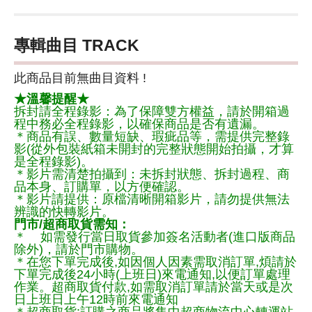
專輯曲目 TRACK
此商品目前無曲目資料 !
★溫馨提醒★
拆封請全程錄影：為了保障雙方權益，請於開箱過
程中務必全程錄影，以確保商品是否有遺漏。
＊商品有誤、數量短缺、瑕疵品等，需提供完整錄
影(從外包裝紙箱未開封的完整狀態開始拍攝，才算
是全程錄影)。
＊影片需清楚拍攝到：未拆封狀態、拆封過程、商
品本身、訂購單，以方便確認。
＊影片請提供：原檔清晰開箱影片，請勿提供無法
辨識的快轉影片。
門市/超商取貨需知：
＊ 如需發行當日取貨參加簽名活動者(進口版商品
除外)，請於門市購物。
＊在您下單完成後,如因個人因素需取消訂單,煩請於
下單完成後24小時(上班日)來電通知,以便訂單處理
作業。超商取貨付款,如需取消訂單請於當天或是次
日上班日上午12時前來電通知
＊超商取貨:訂購之商品將集中超商物流中心轉運站,