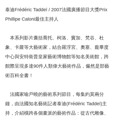
泰迪Frédéric Taddeï / 2007法國廣播節目大獎Prix
Phillipe Caloni最佳主持人
本系列影片囊括喬托、柯洛、竇加、梵谷、杜
象、卡蘿等大藝術家，結合羅浮宮、奧塞、龐畢度
中心與安特衛普皇家藝術博物館等知名美術館，跨
館際呈現多達90件人類偉大藝術作品，儼然是部藝
術百科全書！
法國家喻戶曉的藝術系列節目，每集約莫兩分
鐘，由法國知名藝術記者泰迪(Frédéric Taddeï)主
持，介紹橫跨各個畫派的藝術作品：從古代雕像、