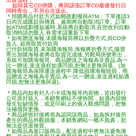
如與其它CD併購，將與該張訂單CD最後發行日
同時寄出，不另分次送出。
＊預購商品付款方式如郵政劃撥與ATM：下單後請3
日內完成匯款與傳真，逾期將自動取消訂單。訂單
如ATM或劃撥如逾時,系統將自動取消,在您收到自動
取消時請勿匯入,有需求請重新下單.
＊如有贈送海報,未購海報筒將以折疊方式,與CD併
裝入, 超商取貨付款與
已付款純取貨,未加購海報筒,海報將折疊方式,隨貨
寄出加購海報者將在取貨完成後,另郵局掛號寄出，
系統可加購海報筒。商品贈送之海報為非賣品,為一
比一贈送,派送過程如遇凹損,恕無法更換與退。(加
購海報筒為保障運送過程中.降低損壞海報毀損，商
品贈送之海報為非賣品,為一比一贈送,派送過程如遇
凹損,恕無法更換與退)。
＊商品內如有封入小卡或海報等內容物，皆由發行
公司原封裝入，本銷售網站不便拆閱，如遇內容物
發生短缺情形，或是印刷上的個人觀感問題，恕無
法補償與更換。
＊商品經拆封後將視為認同該商品，如為拆封後所
產生的商品外觀損傷，本銷售網站一概不負責，恕
無法提供退換貨。
＊如商品為進口版商品，配送過程中將無法避免撞