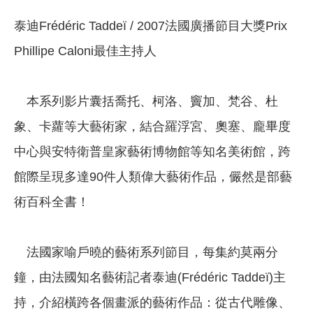
泰迪Frédéric Taddeï / 2007法國廣播節目大獎Prix
Phillipe Caloni最佳主持人
本系列影片囊括喬托、柯洛、竇加、梵谷、杜
象、卡蘿等大藝術家，結合羅浮宮、奧塞、龐畢度
中心與安特衛普皇家藝術博物館等知名美術館，跨
館際呈現多達90件人類偉大藝術作品，儼然是部藝
術百科全書！
法國家喻戶曉的藝術系列節目，每集約莫兩分
鐘，由法國知名藝術記者泰迪(Frédéric Taddeï)主
持，介紹橫跨各個畫派的藝術作品：從古代雕像、