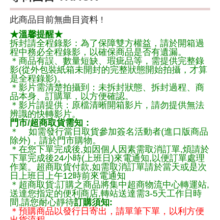
此商品目前無曲目資料 !
★溫馨提醒★
拆封請全程錄影：為了保障雙方權益，請於開箱過
程中務必全程錄影，以確保商品是否有遺漏。
＊商品有誤、數量短缺、瑕疵品等，需提供完整錄
影(從外包裝紙箱未開封的完整狀態開始拍攝，才算
是全程錄影)。
＊影片需清楚拍攝到：未拆封狀態、拆封過程、商
品本身、訂購單，以方便確認。
＊影片請提供：原檔清晰開箱影片，請勿提供無法
辨識的快轉影片。
門市/超商取貨需知：
＊ 如需發行當日取貨參加簽名活動者(進口版商品
除外)，請於門市購物。
＊在您下單完成後,如因個人因素需取消訂單,煩請於
下單完成後24小時(上班日)來電通知,以便訂單處理
作業。超商取貨付款,如需取消訂單請於當天或是次
日上班日上午12時前來電通知
＊超商取貨:訂購之商品將集中超商物流中心轉運站,
送達您指定的便利商店,轉站送達需3-5天工作日時
間,請您耐心靜待
訂購須知:
＊預購商品以發行日寄出，請單筆下單，以利方便
出貨流程，