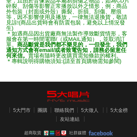
擊，且由於音像製品本屬易損傷之物品，如為CD片
碎裂、刮傷等影響正常播放以外之情形，例：商品
外包裝（封面或外殼）撕裂、折損、刮傷、壓痕
等，因不影響使用及播放，一律無法退換貨，敬請
見諒!(商品出貨時會有防震包裝，避免以上情況發
生)
＊如遇商品因出貨廠商無法製作導致斷貨情形，客
服會在第一時間電聯/（或MAIL通知），並取消訂
單。
商品斷貨是我們都不樂見的，一但發生，我們
通知方式會有email/或者致電告知，請務必留意任
何來信。
賣場有隨時更改購買需知條款的權利。
＊專輯說明得購物須知:(請至首頁購物需知參閱)
5大門市
團購
聯絡我們
5大徵人
5大金榜
友站連結
超商取貨
社群媒體