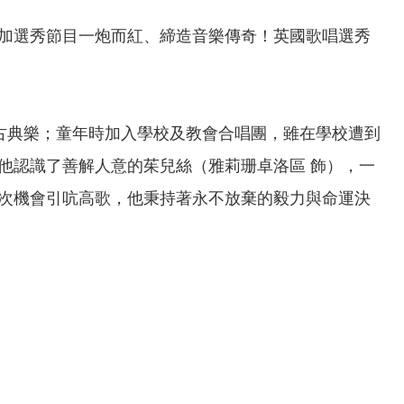
加選秀節目一炮而紅、締造音樂傳奇！英國歌唱選秀
古典樂；童年時加入學校及教會合唱團，雖在學校遭到
他認識了善解人意的茱兒絲（雅莉珊卓洛區 飾），一
次機會引吭高歌，他秉持著永不放棄的毅力與命運決