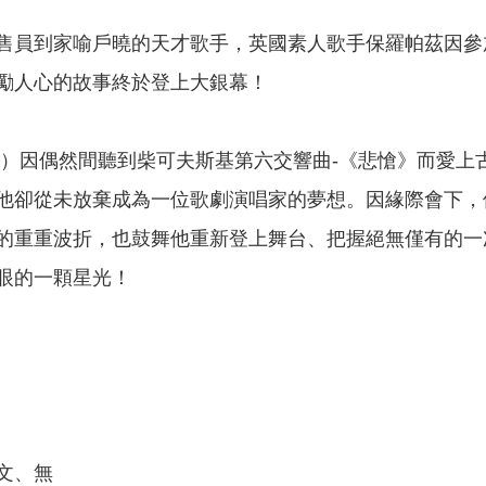
售員到家喻戶曉的天才歌手，英國素人歌手保羅帕茲因參
勵人心的故事終於登上大銀幕！
飾）因偶然間聽到柴可夫斯基第六交響曲-《悲愴》而愛上
他卻從未放棄成為一位歌劇演唱家的夢想。因緣際會下，
的重重波折，也鼓舞他重新登上舞台、把握絕無僅有的一
眼的一顆星光！
文、無