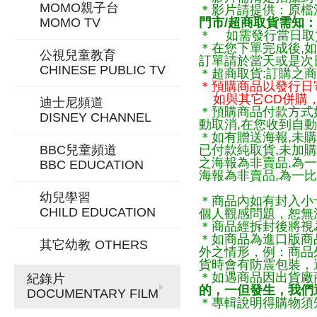
MOMO親子台
＊影片請提供：原檔
MOMO TV
門市/超商取貨需知：
＊ 如需發行當日取
＊在您下單完成後,如
公視兒童教育
訂單請於當天或是次
CHINESE PUBLIC TV
＊超商取貨:訂購之商
＊預購商品以發行日
如與其它CD併購，
迪士尼頻道
＊預購商品付款方式
DISNEY CHANNEL
動取消,在您收到自動
＊如有贈送海報,未購
BBC兒童頻道
已付款純取貨,未加
之海報為非賣品,為
BBC EDUCATION
海報為非賣品,為一比
幼兒學習
＊商品內如有封入小
CHILD EDUCATION
個人觀感問題，恕無
＊商品經拆封後將視
＊如商品為進口版商
其它幼教
OTHERS
外之情形，例：商品
貨時會有防震包裝，
＊如遇商品因出貨廠
紀錄片
的，一但發生，我們通
DOCUMENTARY FILM
＊專輯說明得購物須知