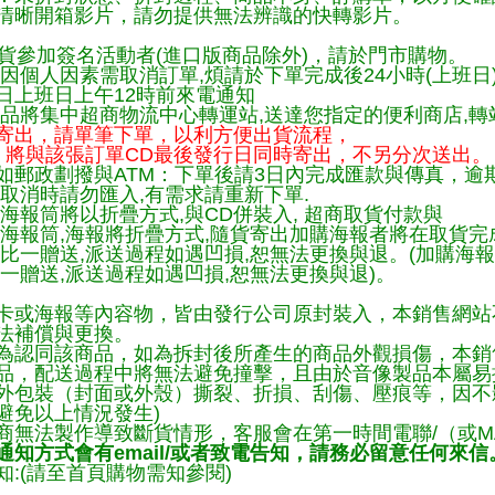
清晰開箱影片，請勿提供無法辨識的快轉影片。
貨參加簽名活動者(進口版商品除外)，請於門市購物。
因個人因素需取消訂單,煩請於下單完成後24小時(上班日
日上班日上午12時前來電通知
品將集中超商物流中心轉運站,送達您指定的便利商店,轉站
寄出，請單筆下單，以利方便出貨流程，
將與該張訂單CD最後發行日同時寄出，不另分次送出。
如郵政劃撥與ATM：下單後請3日內完成匯款與傳真，逾
取消時請勿匯入,有需求請重新下單.
海報筒將以折疊方式,與CD併裝入, 超商取貨付款與
購海報筒,海報將折疊方式,隨貨寄出加購海報者將在取貨
一比一贈送,派送過程如遇凹損,恕無法更換與退。(加購海
一贈送,派送過程如遇凹損,恕無法更換與退)。
卡或海報等內容物，皆由發行公司原封裝入，本銷售網站
法補償與更換。
為認同該商品，如為拆封後所產生的商品外觀損傷，本銷
品，配送過程中將無法避免撞擊，且由於音像製品本屬易
外包裝（封面或外殼）撕裂、折損、刮傷、壓痕等，因不影
避免以上情況發生)
商無法製作導致斷貨情形，客服會在第一時間電聯/（或M
知方式會有email/或者致電告知，請務必留意任何來信
:(請至首頁購物需知參閱)