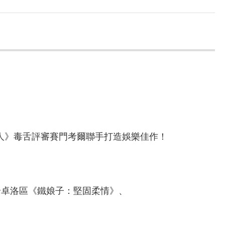
！
達人》毒舌評審賽門考爾聯手打造娛樂佳作！
珊卓洛區《鐵娘子：堅固柔情》、