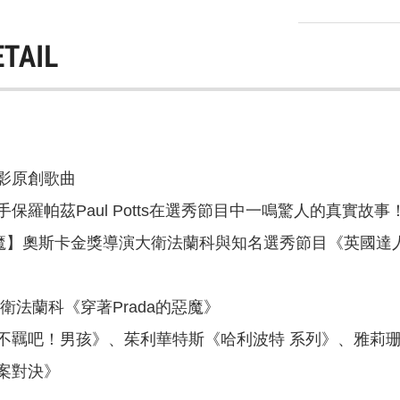
ETAIL
影原創歌曲
保羅帕茲Paul Potts在選秀節目中一鳴驚人的真實故事
的惡魔】奧斯卡金獎導演大衛法蘭科與知名選秀節目《英國
衛法蘭科《穿著Prada的惡魔》
不羈吧！男孩》、茱利華特斯《哈利波特 系列》、雅莉
對決》