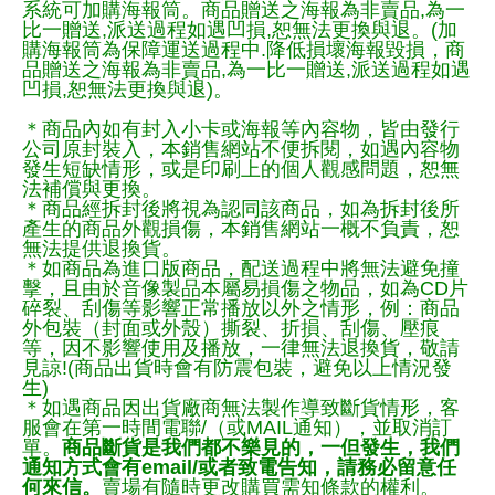
系統可加購海報筒。商品贈送之海報為非賣品,為一
比一贈送,派送過程如遇凹損,恕無法更換與退。(加
購海報筒為保障運送過程中.降低損壞海報毀損，商
品贈送之海報為非賣品,為一比一贈送,派送過程如遇
凹損,恕無法更換與退)。
＊商品內如有封入小卡或海報等內容物，皆由發行
公司原封裝入，本銷售網站不便拆閱，如遇內容物
發生短缺情形，或是印刷上的個人觀感問題，恕無
法補償與更換。
＊商品經拆封後將視為認同該商品，如為拆封後所
產生的商品外觀損傷，本銷售網站一概不負責，恕
無法提供退換貨。
＊如商品為進口版商品，配送過程中將無法避免撞
擊，且由於音像製品本屬易損傷之物品，如為CD片
碎裂、刮傷等影響正常播放以外之情形，例：商品
外包裝（封面或外殼）撕裂、折損、刮傷、壓痕
等，因不影響使用及播放，一律無法退換貨，敬請
見諒!(商品出貨時會有防震包裝，避免以上情況發
生)
＊如遇商品因出貨廠商無法製作導致斷貨情形，客
服會在第一時間電聯/（或MAIL通知），並取消訂
單。
商品斷貨是我們都不樂見的，一但發生，我們
通知方式會有email/或者致電告知，請務必留意任
何來信。
賣場有隨時更改購買需知條款的權利。