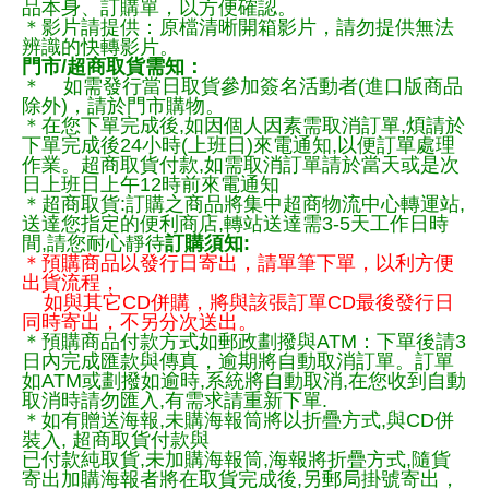
品本身、訂購單，以方便確認。
＊影片請提供：原檔清晰開箱影片，請勿提供無法
辨識的快轉影片。
門市/超商取貨需知：
＊ 如需發行當日取貨參加簽名活動者(進口版商品
除外)，請於門市購物。
＊在您下單完成後,如因個人因素需取消訂單,煩請於
下單完成後24小時(上班日)來電通知,以便訂單處理
作業。超商取貨付款,如需取消訂單請於當天或是次
日上班日上午12時前來電通知
＊超商取貨:訂購之商品將集中超商物流中心轉運站,
送達您指定的便利商店,轉站送達需3-5天工作日時
間,請您耐心靜待
訂購須知:
＊預購商品以發行日寄出，請單筆下單，以利方便
出貨流程，
如與其它CD併購，將與該張訂單CD最後發行日
同時寄出，不另分次送出。
＊預購商品付款方式如郵政劃撥與ATM：下單後請3
日內完成匯款與傳真，逾期將自動取消訂單。訂單
如ATM或劃撥如逾時,系統將自動取消,在您收到自動
取消時請勿匯入,有需求請重新下單.
＊如有贈送海報,未購海報筒將以折疊方式,與CD併
裝入, 超商取貨付款與
已付款純取貨,未加購海報筒,海報將折疊方式,隨貨
寄出加購海報者將在取貨完成後,另郵局掛號寄出，