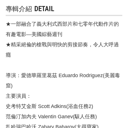
專輯介紹
DETAIL
★一部融合了義大利式西部片和七零年代動作片的
有趣電影—美國綜藝週刊
★精采絕倫的槍戰與明快的剪接節奏，令人大呼過
癮
導演：愛德華羅里葛茲 Eduardo Rodriguez(美麗毒
窟)
主要演員：
史考特艾金斯 Scott Adkins(浴血任務2)
范倫汀加內夫 Valentin Ganev(駭人任務)
扎哈瑞巴哈沃 Zahary Baharov(大尋寶家)