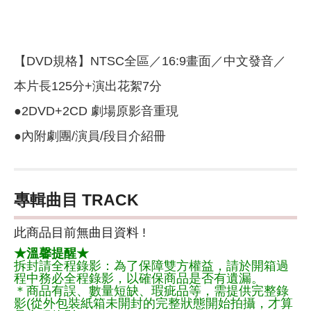
【DVD規格】NTSC全區／16:9畫面／中文發音／
本片長125分+演出花絮7分
●2DVD+2CD 劇場原影音重現
●內附劇團/演員/段目介紹冊
專輯曲目 TRACK
此商品目前無曲目資料 !
★溫馨提醒★
拆封請全程錄影：為了保障雙方權益，請於開箱過
程中務必全程錄影，以確保商品是否有遺漏。
＊商品有誤、數量短缺、瑕疵品等，需提供完整錄
影(從外包裝紙箱未開封的完整狀態開始拍攝，才算