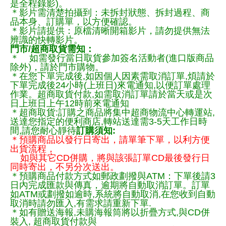
是全程錄影)。
＊影片需清楚拍攝到：未拆封狀態、拆封過程、商
品本身、訂購單，以方便確認。
＊影片請提供：原檔清晰開箱影片，請勿提供無法
辨識的快轉影片。
門市/超商取貨需知：
＊ 如需發行當日取貨參加簽名活動者(進口版商品
除外)，請於門市購物。
＊在您下單完成後,如因個人因素需取消訂單,煩請於
下單完成後24小時(上班日)來電通知,以便訂單處理
作業。超商取貨付款,如需取消訂單請於當天或是次
日上班日上午12時前來電通知
＊超商取貨:訂購之商品將集中超商物流中心轉運站,
送達您指定的便利商店,轉站送達需3-5天工作日時
間,請您耐心靜待
訂購須知:
＊預購商品以發行日寄出，請單筆下單，以利方便
出貨流程，
如與其它CD併購，將與該張訂單CD最後發行日
同時寄出，不另分次送出。
＊預購商品付款方式如郵政劃撥與ATM：下單後請3
日內完成匯款與傳真，逾期將自動取消訂單。訂單
如ATM或劃撥如逾時,系統將自動取消,在您收到自動
取消時請勿匯入,有需求請重新下單.
＊如有贈送海報,未購海報筒將以折疊方式,與CD併
裝入, 超商取貨付款與