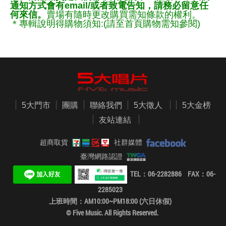
通知方式會有email/或者致電告知，請務必留意任
何來信。
賣場有隨時更改購買需知條款的權利。
＊專輯說明得購物須知:(請至首頁購物需知參閱)
5大門市
團購
聯絡我們
5大徵人
5大金榜
友站連結
超商取貨
社群媒體
臺灣網路認證
TEL：06-2282886 FAX：06-
2285023
上班時間：AM10:00~PM18:00 (六日休假)
© Five Music. All Rights Reserved.