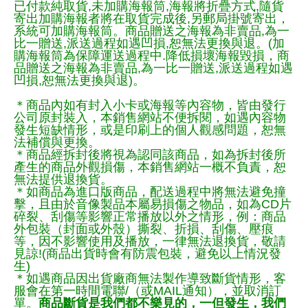
已付款純取貨,未加購海報筒,海報將折疊方式,隨貨
寄出加購海報者將在取貨完成後,另郵局掛號寄出，
系統可加購海報筒。商品贈送之海報為非賣品,為一
比一贈送,派送過程如遇凹損,恕無法更換與退。(加
購海報筒為保障運送過程中.降低損壞海報毀損，商
品贈送之海報為非賣品,為一比一贈送,派送過程如遇
凹損,恕無法更換與退)。
＊商品內如有封入小卡或海報等內容物，皆由發行
公司原封裝入，本銷售網站不便拆閱，如遇內容物
發生短缺情形，或是印刷上的個人觀感問題，恕無
法補償與更換。
＊商品經拆封後將視為認同該商品，如為拆封後所
產生的商品外觀損傷，本銷售網站一概不負責，恕
無法提供退換貨。
＊如商品為進口版商品，配送過程中將無法避免撞
擊，且由於音像製品本屬易損傷之物品，如為CD片
碎裂、刮傷等影響正常播放以外之情形，例：商品
外包裝（封面或外殼）撕裂、折損、刮傷、壓痕
等，因不影響使用及播放，一律無法退換貨，敬請
見諒!(商品出貨時會有防震包裝，避免以上情況發
生)
＊如遇商品因出貨廠商無法製作導致斷貨情形，客
服會在第一時間電聯/（或MAIL通知），並取消訂
單。
商品斷貨是我們都不樂見的，一但發生，我們