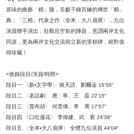
原味的曲藝「精」隨，呈獻千錘百鍊的傳世「精」
典；「三精」代表之作〈全本．大八扇屏〉，九位
演員聯手演出，壯觀且空前的陣容，意謂兩岸文化
同源，更為兩岸文化交流樹立新的里程碑，絕對值
得珍藏！
<收錄段目/演員/時間>
段目一 〈新•文字學〉 姬天語、劉爾金 15’55”
段目二 〈老話劇〉 應 寧、王 磊 22’15”
段目三 〈賣布頭〉 何雲偉、李 菁 17’57”
段目四 〈口吐蓮花〉 李偉建、武 賓 24’39”
段目五 〈全本•大八扇屏〉 全體九位演員 44’04”