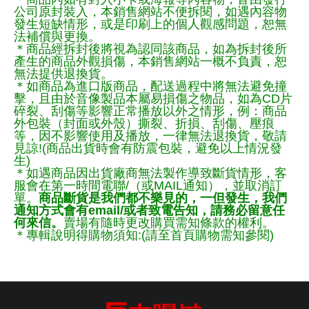
公司原封裝入，本銷售網站不便拆閱，如遇內容物
發生短缺情形，或是印刷上的個人觀感問題，恕無
法補償與更換。
＊商品經拆封後將視為認同該商品，如為拆封後所
產生的商品外觀損傷，本銷售網站一概不負責，恕
無法提供退換貨。
＊如商品為進口版商品，配送過程中將無法避免撞
擊，且由於音像製品本屬易損傷之物品，如為CD片
碎裂、刮傷等影響正常播放以外之情形，例：商品
外包裝（封面或外殼）撕裂、折損、刮傷、壓痕
等，因不影響使用及播放，一律無法退換貨，敬請
見諒!(商品出貨時會有防震包裝，避免以上情況發
生)
＊如遇商品因出貨廠商無法製作導致斷貨情形，客
服會在第一時間電聯/（或MAIL通知），並取消訂
單。
商品斷貨是我們都不樂見的，一但發生，我們
通知方式會有email/或者致電告知，請務必留意任
何來信。
賣場有隨時更改購買需知條款的權利。
＊專輯說明得購物須知:(請至首頁購物需知參閱)