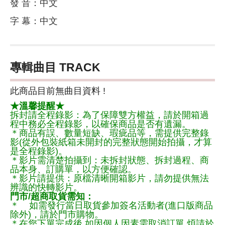
發 音：中文
字 幕：中文
專輯曲目 TRACK
此商品目前無曲目資料 !
★溫馨提醒★
拆封請全程錄影：為了保障雙方權益，請於開箱過
程中務必全程錄影，以確保商品是否有遺漏。
＊商品有誤、數量短缺、瑕疵品等，需提供完整錄
影(從外包裝紙箱未開封的完整狀態開始拍攝，才算
是全程錄影)。
＊影片需清楚拍攝到：未拆封狀態、拆封過程、商
品本身、訂購單，以方便確認。
＊影片請提供：原檔清晰開箱影片，請勿提供無法
辨識的快轉影片。
門市/超商取貨需知：
＊ 如需發行當日取貨參加簽名活動者(進口版商品
除外)，請於門市購物。
＊在您下單完成後,如因個人因素需取消訂單,煩請於