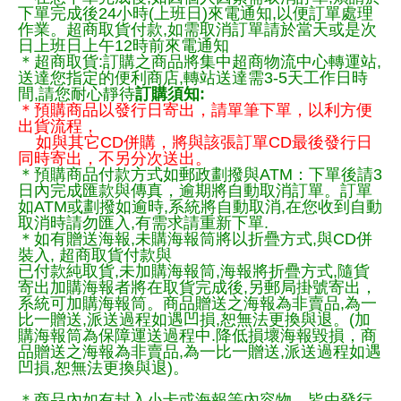
下單完成後24小時(上班日)來電通知,以便訂單處理
作業。超商取貨付款,如需取消訂單請於當天或是次
日上班日上午12時前來電通知
＊超商取貨:訂購之商品將集中超商物流中心轉運站,
送達您指定的便利商店,轉站送達需3-5天工作日時
間,請您耐心靜待
訂購須知:
＊預購商品以發行日寄出，請單筆下單，以利方便
出貨流程，
如與其它CD併購，將與該張訂單CD最後發行日
同時寄出，不另分次送出。
＊預購商品付款方式如郵政劃撥與ATM：下單後請3
日內完成匯款與傳真，逾期將自動取消訂單。訂單
如ATM或劃撥如逾時,系統將自動取消,在您收到自動
取消時請勿匯入,有需求請重新下單.
＊如有贈送海報,未購海報筒將以折疊方式,與CD併
裝入, 超商取貨付款與
已付款純取貨,未加購海報筒,海報將折疊方式,隨貨
寄出加購海報者將在取貨完成後,另郵局掛號寄出，
系統可加購海報筒。商品贈送之海報為非賣品,為一
比一贈送,派送過程如遇凹損,恕無法更換與退。(加
購海報筒為保障運送過程中.降低損壞海報毀損，商
品贈送之海報為非賣品,為一比一贈送,派送過程如遇
凹損,恕無法更換與退)。
＊商品內如有封入小卡或海報等內容物，皆由發行