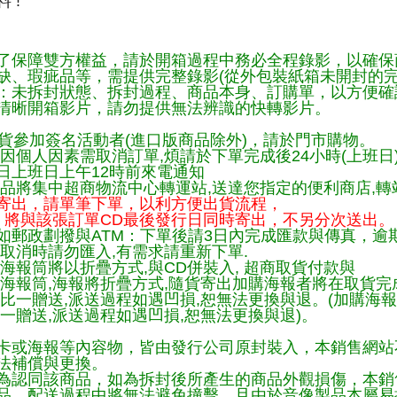
 !
了保障雙方權益，請於開箱過程中務必全程錄影，以確保
缺、瑕疵品等，需提供完整錄影(從外包裝紙箱未開封的完
：未拆封狀態、拆封過程、商品本身、訂購單，以方便確
清晰開箱影片，請勿提供無法辨識的快轉影片。
貨參加簽名活動者(進口版商品除外)，請於門市購物。
因個人因素需取消訂單,煩請於下單完成後24小時(上班日
日上班日上午12時前來電通知
品將集中超商物流中心轉運站,送達您指定的便利商店,轉站
寄出，請單筆下單，以利方便出貨流程，
將與該張訂單CD最後發行日同時寄出，不另分次送出。
如郵政劃撥與ATM：下單後請3日內完成匯款與傳真，逾
取消時請勿匯入,有需求請重新下單.
海報筒將以折疊方式,與CD併裝入, 超商取貨付款與
購海報筒,海報將折疊方式,隨貨寄出加購海報者將在取貨
一比一贈送,派送過程如遇凹損,恕無法更換與退。(加購海
一贈送,派送過程如遇凹損,恕無法更換與退)。
卡或海報等內容物，皆由發行公司原封裝入，本銷售網站
法補償與更換。
為認同該商品，如為拆封後所產生的商品外觀損傷，本銷
品，配送過程中將無法避免撞擊，且由於音像製品本屬易