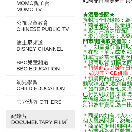
此商品目前無曲目資料
MOMO親子台
MOMO TV
★溫馨提醒★
拆封請全程錄影：為
公視兒童教育
＊商品有誤、數量短
CHINESE PUBLIC TV
＊影片需清楚拍攝到
＊影片請提供：原檔
門市/超商取貨需知：
迪士尼頻道
＊ 如需發行當日取
DISNEY CHANNEL
＊在您下單完成後,如
訂單請於當天或是次
BBC兒童頻道
＊超商取貨:訂購之商
＊預購商品以發行日
BBC EDUCATION
如與其它CD併購，
＊預購商品付款方式
幼兒學習
動取消,在您收到自動
CHILD EDUCATION
＊如有贈送海報,未購
已付款純取貨,未加
之海報為非賣品,為
其它幼教
OTHERS
海報為非賣品,為一比
＊商品內如有封入小
紀錄片
個人觀感問題，恕無
DOCUMENTARY FILM
＊商品經拆封後將視
＊如商品為進口版商