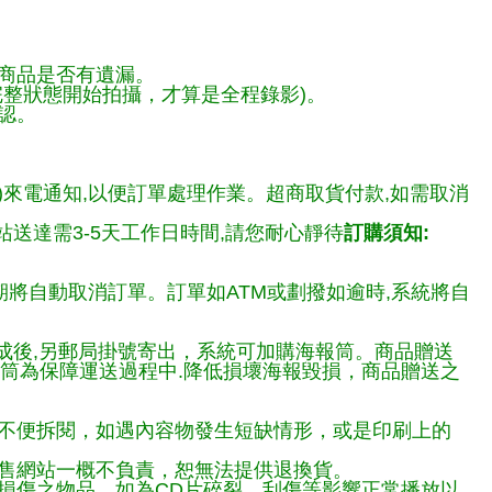
商品是否有遺漏。
整狀態開始拍攝，才算是全程錄影)。
認。
)來電通知,以便訂單處理作業。超商取貨付款,如需取消
送達需3-5天工作日時間,請您耐心靜待
訂購須知:
期將自動取消訂單。訂單如ATM或劃撥如逾時,系統將自
完成後,另郵局掛號寄出，系統可加購海報筒。商品贈送
報筒為保障運送過程中.降低損壞海報毀損，商品贈送之
不便拆閱，如遇內容物發生短缺情形，或是印刷上的
售網站一概不負責，恕無法提供退換貨。
損傷之物品，如為CD片碎裂、刮傷等影響正常播放以