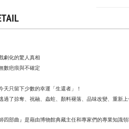
ETAIL
戲劇化的驚人真相
無數疤痕與不確定
今天只留下少數的幸運「生還者」！
逃過了掠奪、祝融、蟲蛀、顏料褪落、品味改變、重新上
師四部曲』是藉由博物館典藏主任和專家們的專業知識領