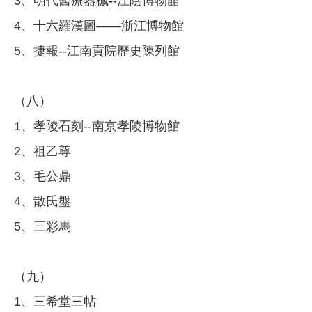
3、明代醫療器械--江陰博物館
4、十六羅漢圖——浙江博物館
5、捷報--江南貢院歷史陳列館
（八）
1、孝陵石刻--南京孝陵博物館
2、祖乙尊
3、毛公鼎
4、散氏盤
5、三彩馬
（九）
1、三希堂三帖