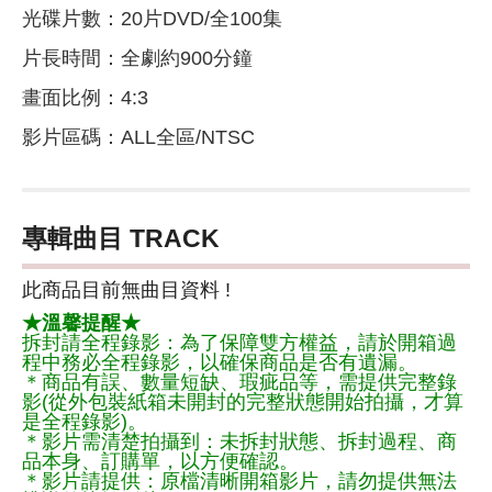
光碟片數：20片DVD/全100集
片長時間：全劇約900分鐘
畫面比例：4:3
影片區碼：ALL全區/NTSC
專輯曲目 TRACK
此商品目前無曲目資料 !
★溫馨提醒★
拆封請全程錄影：為了保障雙方權益，請於開箱過
程中務必全程錄影，以確保商品是否有遺漏。
＊商品有誤、數量短缺、瑕疵品等，需提供完整錄
影(從外包裝紙箱未開封的完整狀態開始拍攝，才算
是全程錄影)。
＊影片需清楚拍攝到：未拆封狀態、拆封過程、商
品本身、訂購單，以方便確認。
＊影片請提供：原檔清晰開箱影片，請勿提供無法