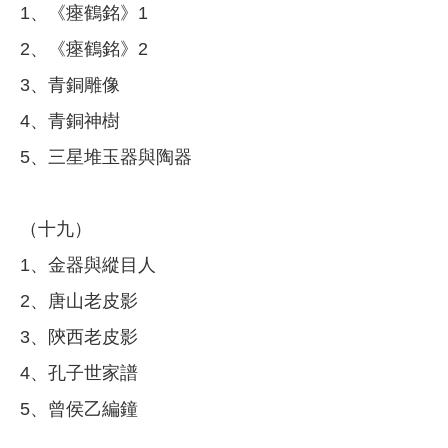
1、《瘞鶴銘》1
2、《瘞鶴銘》2
3、青銅雕像
4、青銅神樹
5、三星堆玉器與陶器
（十九）
1、金器與縱目人
2、唐山老皮影
3、陝西老皮影
4、孔子世家譜
5、曾侯乙編鐘