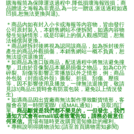
購海報筒為保障運送過程中.降低損壞海報毀損，商
品贈送之海報為非賣品,為一比一贈送,派送過程如遇
凹損,恕無法更換與退)。
＊商品內如有封入小卡或海報等內容物，皆由發行
公司原封裝入，本銷售網站不便拆閱，如遇內容物
發生短缺情形，或是印刷上的個人觀感問題，恕無
法補償與更換。
＊商品經拆封後將視為認同該商品，如為拆封後所
產生的商品外觀損傷，本銷售網站一概不負責，恕
無法提供退換貨。
＊如商品為進口版商品，配送過程中將無法避免撞
擊，且由於音像製品本屬易損傷之物品，如為CD片
碎裂、刮傷等影響正常播放以外之情形，例：商品
外包裝（封面或外殼）撕裂、折損、刮傷、壓痕
等，因不影響使用及播放，一律無法退換貨，敬請
見諒!(商品出貨時會有防震包裝，避免以上情況發
生)
＊如遇商品因出貨廠商無法製作導致斷貨情形，客
服會在第一時間電聯/（或MAIL通知），並取消訂
單。
商品斷貨是我們都不樂見的，一但發生，我們
通知方式會有email/或者致電告知，請務必留意任
何來信。
賣場有隨時更改購買需知條款的權利。
＊專輯說明得購物須知:(請至首頁購物需知參閱)