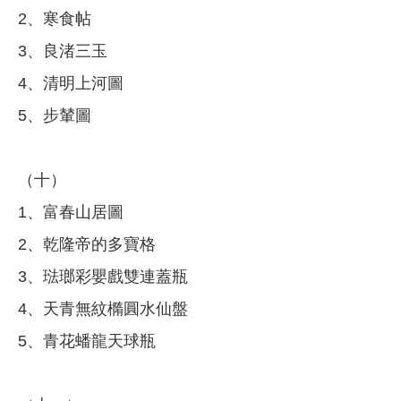
2、寒食帖
3、良渚三玉
4、清明上河圖
5、步輦圖
（十）
1、富春山居圖
2、乾隆帝的多寶格
3、琺瑯彩嬰戲雙連蓋瓶
4、天青無紋橢圓水仙盤
5、青花蟠龍天球瓶