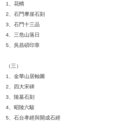
1、花轎
2、石門摩崖石刻
3、石門十三品
4、三危山落日
5、吳昌碩印章
（三）
1、金華山居軸圖
2、四大宋碑
3、陵墓石刻
4、昭陵六駿
5、石台孝經與開成石經