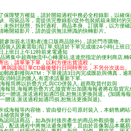
了保障雙方權益，請於開箱過程中務必全程錄影，以確保
缺、瑕疵品等，需提供完整錄影(從外包裝紙箱未開封的完
：未拆封狀態、拆封過程、商品本身、訂購單，以方便確
清晰開箱影片，請勿提供無法辨識的快轉影片。
貨參加簽名活動者(進口版商品除外)，請於門市購物。
因個人因素需取消訂單,煩請於下單完成後24小時(上班日
日上班日上午12時前來電通知
品將集中超商物流中心轉運站,送達您指定的便利商店,轉站
寄出，請單筆下單，以利方便出貨流程，
將與該張訂單CD最後發行日同時寄出，不另分次送出。
如郵政劃撥與ATM：下單後請3日內完成匯款與傳真，逾
取消時請勿匯入,有需求請重新下單.
海報筒將以折疊方式,與CD併裝入, 超商取貨付款與
購海報筒,海報將折疊方式,隨貨寄出加購海報者將在取貨
一比一贈送,派送過程如遇凹損,恕無法更換與退。(加購海
一贈送,派送過程如遇凹損,恕無法更換與退)。
卡或海報等內容物，皆由發行公司原封裝入，本銷售網站
法補償與更換。
為認同該商品，如為拆封後所產生的商品外觀損傷，本銷
品，配送過程中將無法避免撞擊，且由於音像製品本屬易