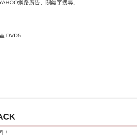
E、YAHOO網路廣告、關鍵字搜尋。
區 DVD5
ACK
 !