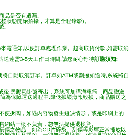
商品是否有遺漏。
整狀態開始拍攝，才算是全程錄影)。
認。
)來電通知,以便訂單處理作業。超商取貨付款,如需取消
送達需3-5天工作日時間,請您耐心靜待
訂購須知:
期將自動取消訂單。訂單如ATM或劃撥如逾時,系統將自
完成後,另郵局掛號寄出，系統可加購海報筒。商品贈送
報筒為保障運送過程中.降低損壞海報毀損，商品贈送之
不便拆閱，如遇內容物發生短缺情形，或是印刷上的
售網站一概不負責，恕無法提供退換貨。
損傷之物品，如為CD片碎裂、刮傷等影響正常播放以