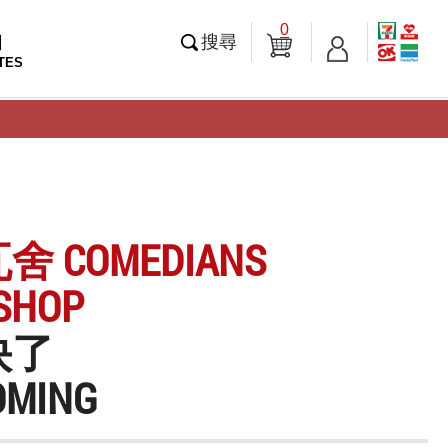
0
知
搜尋
TES
 COMEDIANS
SHOP
快了
COMING