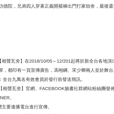
功德院，兄弟四人穿著正義開襠褲出門打家劫舍，最後還
【相聲瓦舍】在2018/10/05～12/201起將於新全
單，都印有一頁宣傳廣告，馮翊綱、宋少卿兩人並於舞台
DM：全台九萬名有效會員於發行前發送簡訊。
1)於【相聲瓦舍】官網、FACEBOOK臉書社群網站粉絲團發
NNER。
台灣主要連播電台進行宣傳。