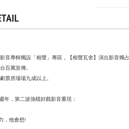
ETAIL
類影音專輯獨設「相聲」專區，【相聲瓦舍】演出影音獨占
全台百萬宣傳。
台劇票房場場九成以上。
0週年，第二波強檔好戲影音重現：
力，他會想!