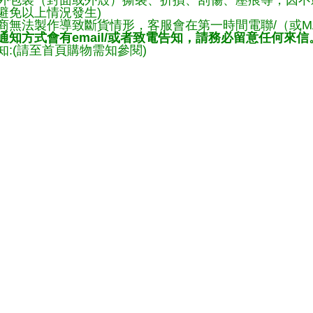
外包裝（封面或外殼）撕裂、折損、刮傷、壓痕等，因不影
避免以上情況發生)
商無法製作導致斷貨情形，客服會在第一時間電聯/（或M
知方式會有email/或者致電告知，請務必留意任何來信
:(請至首頁購物需知參閱)