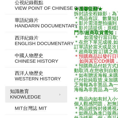
公視紀錄觀點
VIEW POINT OF CHINESE PUBLIC TV
★溫馨提醒★
拆封請全程錄影：為
＊商品有誤、數量短
華語紀錄片
＊影片需清楚拍攝到
HANDARIN DOCUMENTARY
＊影片請提供：原檔
門市/超商取貨需知：
＊ 如需發行當日取
西洋紀錄片
＊在您下單完成後,如
ENGLISH DOCUMENTARY
訂單請於當天或是次
＊超商取貨:訂購之商
中國人物歷史
＊預購商品以發行日
CHINESE HISTORY
如與其它CD併購，
＊預購商品付款方式
動取消,在您收到自動
西洋人物歷史
＊如有贈送海報,未購
WESTERN HISTORY
已付款純取貨,未加
之海報為非賣品,為
海報為非賣品,為一比
知識教育
KNOWLEDGE
＊商品內如有封入小
個人觀感問題，恕無
MIT台灣誌
MIT
＊商品經拆封後將視
＊如商品為進口版商