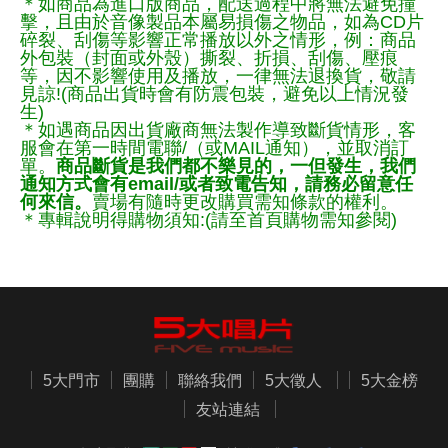
＊如商品為進口版商品，配送過程中將無法避免撞
擊，且由於音像製品本屬易損傷之物品，如為CD片
碎裂、刮傷等影響正常播放以外之情形，例：商品
外包裝（封面或外殼）撕裂、折損、刮傷、壓痕
等，因不影響使用及播放，一律無法退換貨，敬請
見諒!(商品出貨時會有防震包裝，避免以上情況發
生)
＊如遇商品因出貨廠商無法製作導致斷貨情形，客
服會在第一時間電聯/（或MAIL通知），並取消訂
單。
商品斷貨是我們都不樂見的，一但發生，我們
通知方式會有email/或者致電告知，請務必留意任
何來信。
賣場有隨時更改購買需知條款的權利。
＊專輯說明得購物須知:(請至首頁購物需知參閱)
5大門市
團購
聯絡我們
5大徵人
5大金榜
友站連結