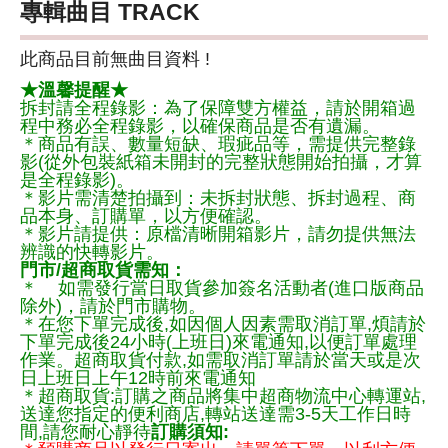
專輯曲目 TRACK
此商品目前無曲目資料 !
★溫馨提醒★
拆封請全程錄影：為了保障雙方權益，請於開箱過
程中務必全程錄影，以確保商品是否有遺漏。
＊商品有誤、數量短缺、瑕疵品等，需提供完整錄
影(從外包裝紙箱未開封的完整狀態開始拍攝，才算
是全程錄影)。
＊影片需清楚拍攝到：未拆封狀態、拆封過程、商
品本身、訂購單，以方便確認。
＊影片請提供：原檔清晰開箱影片，請勿提供無法
辨識的快轉影片。
門市/超商取貨需知：
＊ 如需發行當日取貨參加簽名活動者(進口版商品
除外)，請於門市購物。
＊在您下單完成後,如因個人因素需取消訂單,煩請於
下單完成後24小時(上班日)來電通知,以便訂單處理
作業。超商取貨付款,如需取消訂單請於當天或是次
日上班日上午12時前來電通知
＊超商取貨:訂購之商品將集中超商物流中心轉運站,
送達您指定的便利商店,轉站送達需3-5天工作日時
間,請您耐心靜待
訂購須知: