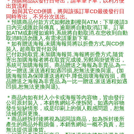
＊預購商品以發行日寄出，請單筆下單，以利方便
出貨流程，
如與其它CD併購，將與該張訂單CD最後發行日
同時寄出，不另分次送出。
＊預購商品付款方式如郵政劃撥與ATM：下單後請3
日內完成匯款與傳真，逾期將自動取消訂單。訂單
如ATM或劃撥如逾時,系統將自動取消,在您收到自動
取消時請勿匯入,有需求請重新下單.
＊如有贈送海報,未購海報筒將以折疊方式,與CD併
裝入, 超商取貨付款與
已付款純取貨,未加購海報筒,海報將折疊方式,隨貨
寄出加購海報者將在取貨完成後,另郵局掛號寄出，
系統可加購海報筒。商品贈送之海報為非賣品,為一
比一贈送,派送過程如遇凹損,恕無法更換與退。(加
購海報筒為保障運送過程中.降低損壞海報毀損，商
品贈送之海報為非賣品,為一比一贈送,派送過程如遇
凹損,恕無法更換與退)。
＊商品內如有封入小卡或海報等內容物，皆由發行
公司原封裝入，本銷售網站不便拆閱，如遇內容物
發生短缺情形，或是印刷上的個人觀感問題，恕無
法補償與更換。
＊商品經拆封後將視為認同該商品，如為拆封後所
產生的商品外觀損傷，本銷售網站一概不負責，恕
無法提供退換貨。