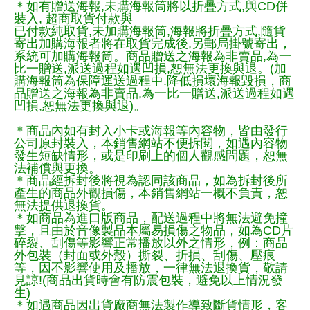
＊如有贈送海報,未購海報筒將以折疊方式,與CD併
裝入, 超商取貨付款與
已付款純取貨,未加購海報筒,海報將折疊方式,隨貨
寄出加購海報者將在取貨完成後,另郵局掛號寄出，
系統可加購海報筒。商品贈送之海報為非賣品,為一
比一贈送,派送過程如遇凹損,恕無法更換與退。(加
購海報筒為保障運送過程中.降低損壞海報毀損，商
品贈送之海報為非賣品,為一比一贈送,派送過程如遇
凹損,恕無法更換與退)。
＊商品內如有封入小卡或海報等內容物，皆由發行
公司原封裝入，本銷售網站不便拆閱，如遇內容物
發生短缺情形，或是印刷上的個人觀感問題，恕無
法補償與更換。
＊商品經拆封後將視為認同該商品，如為拆封後所
產生的商品外觀損傷，本銷售網站一概不負責，恕
無法提供退換貨。
＊如商品為進口版商品，配送過程中將無法避免撞
擊，且由於音像製品本屬易損傷之物品，如為CD片
碎裂、刮傷等影響正常播放以外之情形，例：商品
外包裝（封面或外殼）撕裂、折損、刮傷、壓痕
等，因不影響使用及播放，一律無法退換貨，敬請
見諒!(商品出貨時會有防震包裝，避免以上情況發
生)
＊如遇商品因出貨廠商無法製作導致斷貨情形，客