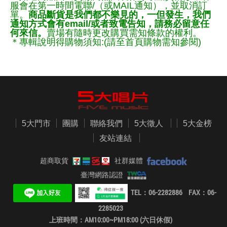
服會在第一時間電聯/（或MAIL通知），並取消訂
單。
商品斷貨是我們都不樂見的，一但發生，我們
通知方式會有email/或者致電告知，請務必留意任
何來信。
賣場有隨時更改購買需知條款的權利。
＊專輯說明得購物須知:(請至首頁購物需知參閱)
5大門市
團購
聯絡我們
5大徵人
5大金榜
友站連結
超商取貨
社群媒體
臺灣網路認證
TEL：06-2282886 FAX：06-
2285023
上班時間：AM10:00~PM18:00 (六日休假)