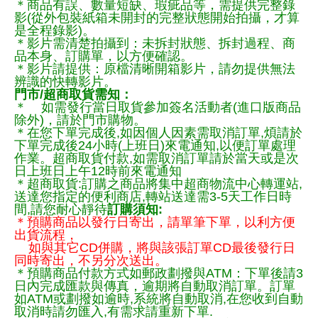
＊商品有誤、數量短缺、瑕疵品等，需提供完整錄
影(從外包裝紙箱未開封的完整狀態開始拍攝，才算
是全程錄影)。
＊影片需清楚拍攝到：未拆封狀態、拆封過程、商
品本身、訂購單，以方便確認。
＊影片請提供：原檔清晰開箱影片，請勿提供無法
辨識的快轉影片。
門市/超商取貨需知：
＊ 如需發行當日取貨參加簽名活動者(進口版商品
除外)，請於門市購物。
＊在您下單完成後,如因個人因素需取消訂單,煩請於
下單完成後24小時(上班日)來電通知,以便訂單處理
作業。超商取貨付款,如需取消訂單請於當天或是次
日上班日上午12時前來電通知
＊超商取貨:訂購之商品將集中超商物流中心轉運站,
送達您指定的便利商店,轉站送達需3-5天工作日時
間,請您耐心靜待
訂購須知:
＊預購商品以發行日寄出，請單筆下單，以利方便
出貨流程，
如與其它CD併購，將與該張訂單CD最後發行日
同時寄出，不另分次送出。
＊預購商品付款方式如郵政劃撥與ATM：下單後請3
日內完成匯款與傳真，逾期將自動取消訂單。訂單
如ATM或劃撥如逾時,系統將自動取消,在您收到自動
取消時請勿匯入,有需求請重新下單.