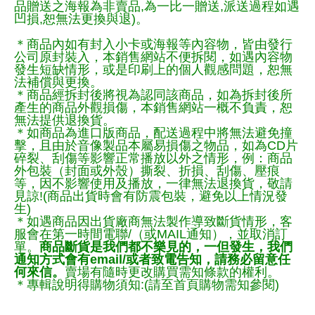
品贈送之海報為非賣品,為一比一贈送,派送過程如遇
凹損,恕無法更換與退)。
＊商品內如有封入小卡或海報等內容物，皆由發行
公司原封裝入，本銷售網站不便拆閱，如遇內容物
發生短缺情形，或是印刷上的個人觀感問題，恕無
法補償與更換。
＊商品經拆封後將視為認同該商品，如為拆封後所
產生的商品外觀損傷，本銷售網站一概不負責，恕
無法提供退換貨。
＊如商品為進口版商品，配送過程中將無法避免撞
擊，且由於音像製品本屬易損傷之物品，如為CD片
碎裂、刮傷等影響正常播放以外之情形，例：商品
外包裝（封面或外殼）撕裂、折損、刮傷、壓痕
等，因不影響使用及播放，一律無法退換貨，敬請
見諒!(商品出貨時會有防震包裝，避免以上情況發
生)
＊如遇商品因出貨廠商無法製作導致斷貨情形，客
服會在第一時間電聯/（或MAIL通知），並取消訂
單。
商品斷貨是我們都不樂見的，一但發生，我們
通知方式會有email/或者致電告知，請務必留意任
何來信。
賣場有隨時更改購買需知條款的權利。
＊專輯說明得購物須知:(請至首頁購物需知參閱)