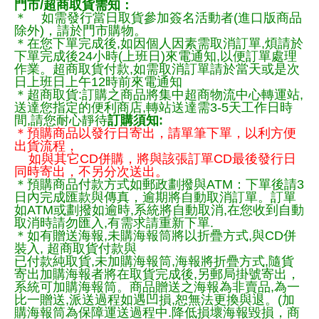
門市/超商取貨需知：
＊ 如需發行當日取貨參加簽名活動者(進口版商品
除外)，請於門市購物。
＊在您下單完成後,如因個人因素需取消訂單,煩請於
下單完成後24小時(上班日)來電通知,以便訂單處理
作業。超商取貨付款,如需取消訂單請於當天或是次
日上班日上午12時前來電通知
＊超商取貨:訂購之商品將集中超商物流中心轉運站,
送達您指定的便利商店,轉站送達需3-5天工作日時
間,請您耐心靜待
訂購須知:
＊預購商品以發行日寄出，請單筆下單，以利方便
出貨流程，
如與其它CD併購，將與該張訂單CD最後發行日
同時寄出，不另分次送出。
＊預購商品付款方式如郵政劃撥與ATM：下單後請3
日內完成匯款與傳真，逾期將自動取消訂單。訂單
如ATM或劃撥如逾時,系統將自動取消,在您收到自動
取消時請勿匯入,有需求請重新下單.
＊如有贈送海報,未購海報筒將以折疊方式,與CD併
裝入, 超商取貨付款與
已付款純取貨,未加購海報筒,海報將折疊方式,隨貨
寄出加購海報者將在取貨完成後,另郵局掛號寄出，
系統可加購海報筒。商品贈送之海報為非賣品,為一
比一贈送,派送過程如遇凹損,恕無法更換與退。(加
購海報筒為保障運送過程中.降低損壞海報毀損，商