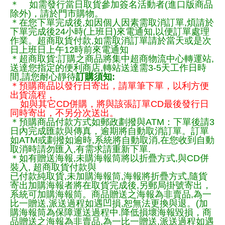
＊ 如需發行當日取貨參加簽名活動者(進口版商品
除外)，請於門市購物。
＊在您下單完成後,如因個人因素需取消訂單,煩請於
下單完成後24小時(上班日)來電通知,以便訂單處理
作業。超商取貨付款,如需取消訂單請於當天或是次
日上班日上午12時前來電通知
＊超商取貨:訂購之商品將集中超商物流中心轉運站,
送達您指定的便利商店,轉站送達需3-5天工作日時
間,請您耐心靜待
訂購須知:
＊預購商品以發行日寄出，請單筆下單，以利方便
出貨流程，
如與其它CD併購，將與該張訂單CD最後發行日
同時寄出，不另分次送出。
＊預購商品付款方式如郵政劃撥與ATM：下單後請3
日內完成匯款與傳真，逾期將自動取消訂單。訂單
如ATM或劃撥如逾時,系統將自動取消,在您收到自動
取消時請勿匯入,有需求請重新下單.
＊如有贈送海報,未購海報筒將以折疊方式,與CD併
裝入, 超商取貨付款與
已付款純取貨,未加購海報筒,海報將折疊方式,隨貨
寄出加購海報者將在取貨完成後,另郵局掛號寄出，
系統可加購海報筒。商品贈送之海報為非賣品,為一
比一贈送,派送過程如遇凹損,恕無法更換與退。(加
購海報筒為保障運送過程中.降低損壞海報毀損，商
品贈送之海報為非賣品,為一比一贈送,派送過程如遇