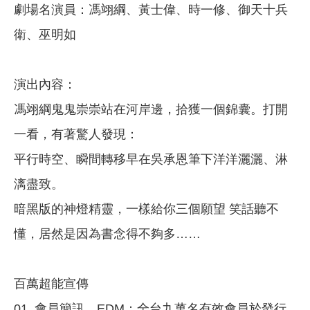
劇場名演員：馮翊綱、黃士偉、時一修、御天十兵
衛、巫明如
演出內容：
馮翊綱鬼鬼崇崇站在河岸邊，拾獲一個錦囊。打開
一看，有著驚人發現：
平行時空、瞬間轉移早在吳承恩筆下洋洋灑灑、淋
漓盡致。
暗黑版的神燈精靈，一樣給你三個願望 笑話聽不
懂，居然是因為書念得不夠多……
百萬超能宣傳
01. 會員簡訊、EDM：全台九萬名有效會員於發行