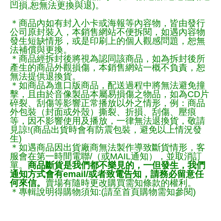
凹損,恕無法更換與退)。
＊商品內如有封入小卡或海報等內容物，皆由發行
公司原封裝入，本銷售網站不便拆閱，如遇內容物
發生短缺情形，或是印刷上的個人觀感問題，恕無
法補償與更換。
＊商品經拆封後將視為認同該商品，如為拆封後所
產生的商品外觀損傷，本銷售網站一概不負責，恕
無法提供退換貨。
＊如商品為進口版商品，配送過程中將無法避免撞
擊，且由於音像製品本屬易損傷之物品，如為CD片
碎裂、刮傷等影響正常播放以外之情形，例：商品
外包裝（封面或外殼）撕裂、折損、刮傷、壓痕
等，因不影響使用及播放，一律無法退換貨，敬請
見諒!(商品出貨時會有防震包裝，避免以上情況發
生)
＊如遇商品因出貨廠商無法製作導致斷貨情形，客
服會在第一時間電聯/（或MAIL通知），並取消訂
單。
商品斷貨是我們都不樂見的，一但發生，我們
通知方式會有email/或者致電告知，請務必留意任
何來信。
賣場有隨時更改購買需知條款的權利。
＊專輯說明得購物須知:(請至首頁購物需知參閱)