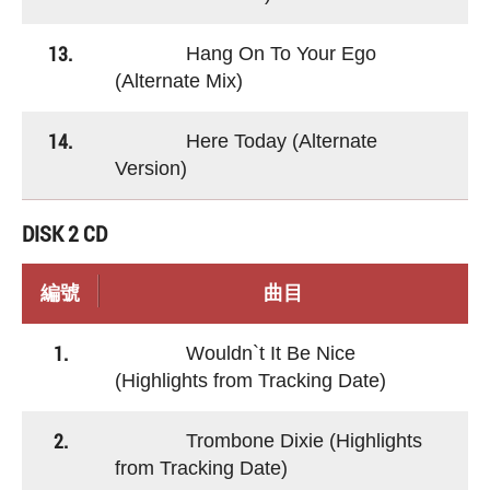
13.
Hang On To Your Ego
(Alternate Mix)
14.
Here Today (Alternate
Version)
DISK 2 CD
編號
曲目
1.
Wouldn`t It Be Nice
(Highlights from Tracking Date)
2.
Trombone Dixie (Highlights
from Tracking Date)