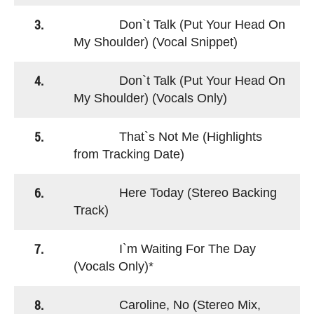
3.
Don`t Talk (Put Your Head On
My Shoulder) (Vocal Snippet)
4.
Don`t Talk (Put Your Head On
My Shoulder) (Vocals Only)
5.
That`s Not Me (Highlights
from Tracking Date)
6.
Here Today (Stereo Backing
Track)
7.
I`m Waiting For The Day
(Vocals Only)*
8.
Caroline, No (Stereo Mix,