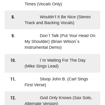
Times (Vocals Only)
8.
Wouldn’t It Be Nice (Stereo
Track and Backing Vocals)
9.
Don`t Talk (Put Your Head On
My Shoulder) (Brian Wilson`s
Instrumental Demo)
10.
I`m Waiting For The Day
(Mike Sings Lead)
11.
Sloop John B. (Carl Sings
First Verse)
12.
God Only Knows (Sax Solo,
Alternate Version)