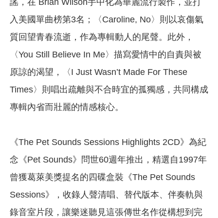
謠，在 Brian Wilson手中化為華麗流行製作，並打
入美國單曲榜第3名；〈Caroline, No〉則以哀傷氣
質回望青春流逝，作為專輯動人的尾聲。此外，
〈You Still Believe In Me〉描寫愛情中的自責與被
原諒的渴望，〈I Just Wasn’t Made For These
Times〉則唱出疏離與不合時宜的孤獨感，共同構成
專輯內省而壯麗的情感核心。
《The Pet Sounds Sessions Highlights 2CD》為紀
念《Pet Sounds》問世60週年推出，精選自1997年
曾獲葛萊美獎提名的四碟盒裝《The Pet Sounds
Sessions》，收錄人聲清唱、替代版本、伴奏軌與
錄音室片段，讓樂迷聽見這張傳世名作從構想到完