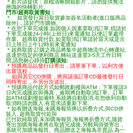
＊影片請提供：原檔清晰開箱影片，請勿提供無法
辨識的快轉影片。
門市/超商取貨需知：
＊ 如需發行當日取貨參加簽名活動者(進口版商品
除外)，請於門市購物。
＊在您下單完成後,如因個人因素需取消訂單,煩請於
下單完成後24小時(上班日)來電通知,以便訂單處理
作業。超商取貨付款,如需取消訂單請於當天或是次
日上班日上午12時前來電通知
＊超商取貨:訂購之商品將集中超商物流中心轉運站,
送達您指定的便利商店,轉站送達需3-5天工作日時
間,請您耐心靜待
訂購須知:
＊預購商品以發行日寄出，請單筆下單，以利方便
出貨流程，
如與其它CD併購，將與該張訂單CD最後發行日
同時寄出，不另分次送出。
＊預購商品付款方式如郵政劃撥與ATM：下單後請3
日內完成匯款與傳真，逾期將自動取消訂單。訂單
如ATM或劃撥如逾時,系統將自動取消,在您收到自動
取消時請勿匯入,有需求請重新下單.
＊如有贈送海報,未購海報筒將以折疊方式,與CD併
裝入, 超商取貨付款與
已付款純取貨,未加購海報筒,海報將折疊方式,隨貨
寄出加購海報者將在取貨完成後,另郵局掛號寄出，
系統可加購海報筒。商品贈送之海報為非賣品,為一