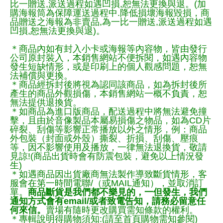
比一贈送,派送過程如遇凹損,恕無法更換與退。(加
購海報筒為保障運送過程中.降低損壞海報毀損，商
品贈送之海報為非賣品,為一比一贈送,派送過程如遇
凹損,恕無法更換與退)。
＊商品內如有封入小卡或海報等內容物，皆由發行
公司原封裝入，本銷售網站不便拆閱，如遇內容物
發生短缺情形，或是印刷上的個人觀感問題，恕無
法補償與更換。
＊商品經拆封後將視為認同該商品，如為拆封後所
產生的商品外觀損傷，本銷售網站一概不負責，恕
無法提供退換貨。
＊如商品為進口版商品，配送過程中將無法避免撞
擊，且由於音像製品本屬易損傷之物品，如為CD片
碎裂、刮傷等影響正常播放以外之情形，例：商品
外包裝（封面或外殼）撕裂、折損、刮傷、壓痕
等，因不影響使用及播放，一律無法退換貨，敬請
見諒!(商品出貨時會有防震包裝，避免以上情況發
生)
＊如遇商品因出貨廠商無法製作導致斷貨情形，客
服會在第一時間電聯/（或MAIL通知），並取消訂
單。
商品斷貨是我們都不樂見的，一但發生，我們
通知方式會有email/或者致電告知，請務必留意任
何來信。
賣場有隨時更改購買需知條款的權利。
＊專輯說明得購物須知:(請至首頁購物需知參閱)