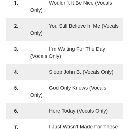
1.
Wouldn`t It Be Nice (Vocals
Only)
2.
You Still Believe In Me (Vocals
Only)
3.
I`m Waiting For The Day
(Vocals Only)
4.
Sloop John B. (Vocals Only)
5.
God Only Knows (Vocals
Only)
6.
Here Today (Vocals Only)
7.
I Just Wasn’t Made For These