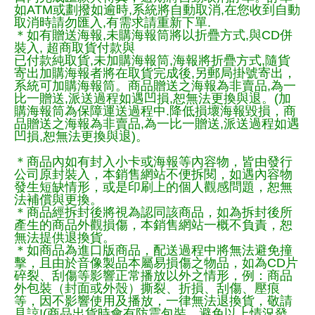
如ATM或劃撥如逾時,系統將自動取消,在您收到自動
取消時請勿匯入,有需求請重新下單.
＊如有贈送海報,未購海報筒將以折疊方式,與CD併
裝入, 超商取貨付款與
已付款純取貨,未加購海報筒,海報將折疊方式,隨貨
寄出加購海報者將在取貨完成後,另郵局掛號寄出，
系統可加購海報筒。商品贈送之海報為非賣品,為一
比一贈送,派送過程如遇凹損,恕無法更換與退。(加
購海報筒為保障運送過程中.降低損壞海報毀損，商
品贈送之海報為非賣品,為一比一贈送,派送過程如遇
凹損,恕無法更換與退)。
＊商品內如有封入小卡或海報等內容物，皆由發行
公司原封裝入，本銷售網站不便拆閱，如遇內容物
發生短缺情形，或是印刷上的個人觀感問題，恕無
法補償與更換。
＊商品經拆封後將視為認同該商品，如為拆封後所
產生的商品外觀損傷，本銷售網站一概不負責，恕
無法提供退換貨。
＊如商品為進口版商品，配送過程中將無法避免撞
擊，且由於音像製品本屬易損傷之物品，如為CD片
碎裂、刮傷等影響正常播放以外之情形，例：商品
外包裝（封面或外殼）撕裂、折損、刮傷、壓痕
等，因不影響使用及播放，一律無法退換貨，敬請
見諒!(商品出貨時會有防震包裝，避免以上情況發