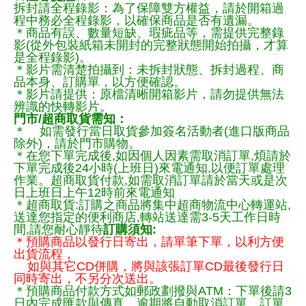
拆封請全程錄影：為了保障雙方權益，請於開箱過
程中務必全程錄影，以確保商品是否有遺漏。
＊商品有誤、數量短缺、瑕疵品等，需提供完整錄
影(從外包裝紙箱未開封的完整狀態開始拍攝，才算
是全程錄影)。
＊影片需清楚拍攝到：未拆封狀態、拆封過程、商
品本身、訂購單，以方便確認。
＊影片請提供：原檔清晰開箱影片，請勿提供無法
辨識的快轉影片。
門市/超商取貨需知：
＊ 如需發行當日取貨參加簽名活動者(進口版商品
除外)，請於門市購物。
＊在您下單完成後,如因個人因素需取消訂單,煩請於
下單完成後24小時(上班日)來電通知,以便訂單處理
作業。超商取貨付款,如需取消訂單請於當天或是次
日上班日上午12時前來電通知
＊超商取貨:訂購之商品將集中超商物流中心轉運站,
送達您指定的便利商店,轉站送達需3-5天工作日時
間,請您耐心靜待
訂購須知:
＊預購商品以發行日寄出，請單筆下單，以利方便
出貨流程，
如與其它CD併購，將與該張訂單CD最後發行日
同時寄出，不另分次送出。
＊預購商品付款方式如郵政劃撥與ATM：下單後請3
日內完成匯款與傳真，逾期將自動取消訂單。訂單