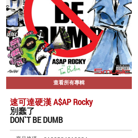
查看所有專輯
速可達硬漢 A$AP Rocky
別蠢了
DON`T BE DUMB