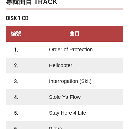
專輯曲目 TRACK
DISK 1 CD
編號
曲目
1.
Order of Protection
2.
Helicopter
3.
Interrogation (Skit)
4.
Stole Ya Flow
5.
Stay Here 4 Life
6.
Playa