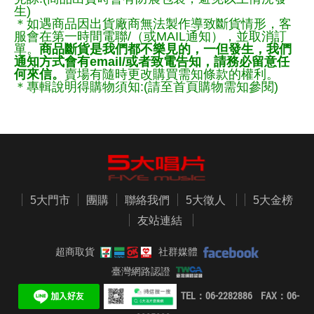
生)
＊如遇商品因出貨廠商無法製作導致斷貨情形，客
服會在第一時間電聯/（或MAIL通知），並取消訂
單。
商品斷貨是我們都不樂見的，一但發生，我們
通知方式會有email/或者致電告知，請務必留意任
何來信。
賣場有隨時更改購買需知條款的權利。
＊專輯說明得購物須知:(請至首頁購物需知參閱)
5大門市
團購
聯絡我們
5大徵人
5大金榜
友站連結
超商取貨
社群媒體
臺灣網路認證
TEL：06-2282886 FAX：06-