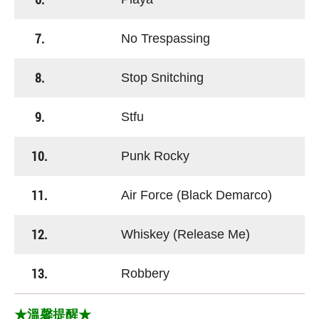
7.
No Trespassing
8.
Stop Snitching
9.
Stfu
10.
Punk Rocky
11.
Air Force (Black Demarco)
12.
Whiskey (Release Me)
13.
Robbery
★溫馨提醒★