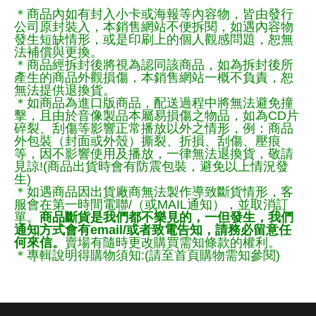
＊商品內如有封入小卡或海報等內容物，皆由發行
公司原封裝入，本銷售網站不便拆閱，如遇內容物
發生短缺情形，或是印刷上的個人觀感問題，恕無
法補償與更換。
＊商品經拆封後將視為認同該商品，如為拆封後所
產生的商品外觀損傷，本銷售網站一概不負責，恕
無法提供退換貨。
＊如商品為進口版商品，配送過程中將無法避免撞
擊，且由於音像製品本屬易損傷之物品，如為CD片
碎裂、刮傷等影響正常播放以外之情形，例：商品
外包裝（封面或外殼）撕裂、折損、刮傷、壓痕
等，因不影響使用及播放，一律無法退換貨，敬請
見諒!(商品出貨時會有防震包裝，避免以上情況發
生)
＊如遇商品因出貨廠商無法製作導致斷貨情形，客
服會在第一時間電聯/（或MAIL通知），並取消訂
單。
商品斷貨是我們都不樂見的，一但發生，我們
通知方式會有email/或者致電告知，請務必留意任
何來信。
賣場有隨時更改購買需知條款的權利。
＊專輯說明得購物須知:(請至首頁購物需知參閱)