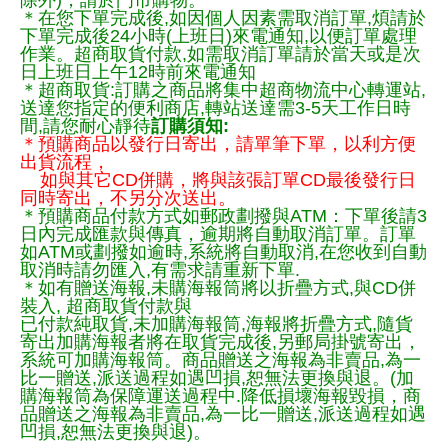
除外)，請於門市購物。
＊在您下單完成後,如因個人因素需取消訂單,煩請於
下單完成後24小時(上班日)來電通知,以便訂單處理
作業。超商取貨付款,如需取消訂單請於當天或是次
日上班日上午12時前來電通知
＊超商取貨:訂購之商品將集中超商物流中心轉運站,
送達您指定的便利商店,轉站送達需3-5天工作日時
間,請您耐心靜待
訂購須知:
＊預購商品以發行日寄出，請單筆下單，以利方便
出貨流程，
如與其它CD併購，將與該張訂單CD最後發行日
同時寄出，不另分次送出。
＊預購商品付款方式如郵政劃撥與ATM：下單後請3
日內完成匯款與傳真，逾期將自動取消訂單。訂單
如ATM或劃撥如逾時,系統將自動取消,在您收到自動
取消時請勿匯入,有需求請重新下單.
＊如有贈送海報,未購海報筒將以折疊方式,與CD併
裝入, 超商取貨付款與
已付款純取貨,未加購海報筒,海報將折疊方式,隨貨
寄出加購海報者將在取貨完成後,另郵局掛號寄出，
系統可加購海報筒。商品贈送之海報為非賣品,為一
比一贈送,派送過程如遇凹損,恕無法更換與退。(加
購海報筒為保障運送過程中.降低損壞海報毀損，商
品贈送之海報為非賣品,為一比一贈送,派送過程如遇
凹損,恕無法更換與退)。