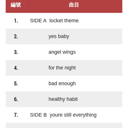
編號
曲目
1.
SIDE A locket theme
2.
yes baby
3.
angel wings
4.
for the night
5.
bad enough
6.
healthy habit
7.
SIDE B youre still everything