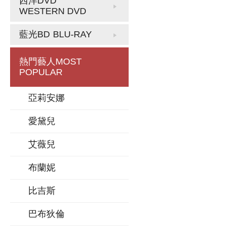
西洋DVD
WESTERN DVD
藍光BD
BLU-RAY
熱門藝人
MOST
POPULAR
亞莉安娜
愛黛兒
艾薇兒
布蘭妮
比吉斯
巴布狄倫