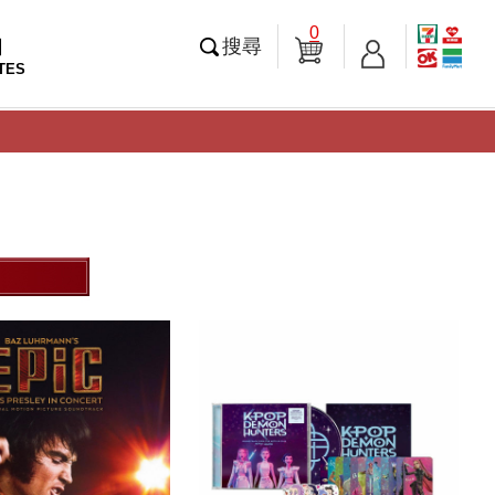
0
知
搜尋
TES