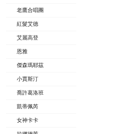
老鷹合唱團
紅髮艾德
艾麗高登
恩雅
傑森瑪耶茲
小賈斯汀
喬許葛洛班
凱蒂佩芮
女神卡卡