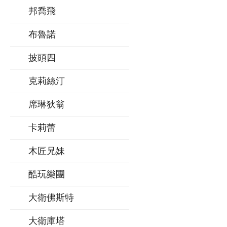
邦喬飛
布魯諾
披頭四
克莉絲汀
席琳狄翁
卡莉蕾
木匠兄妹
酷玩樂團
大衛佛斯特
大衛庫塔