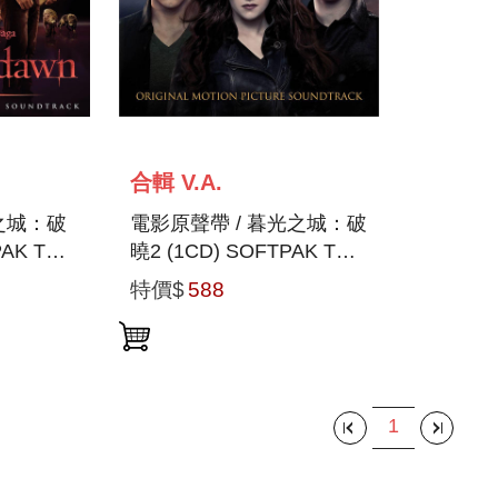
合輯 V.A.
之城：破
電影原聲帶 / 暮光之城：破
PAK THE
曉2 (1CD) SOFTPAK THE
:
TWILIGHT SAGA:
特價$
588
N PART
BREAKING DAWN PART
2
1