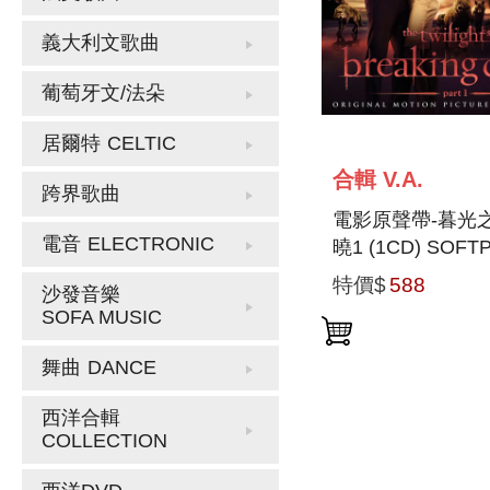
義大利文歌曲
葡萄牙文/法朵
居爾特
CELTIC
合輯 V.A.
跨界歌曲
電影原聲帶-暮光
電音
ELECTRONIC
曉1 (1CD) SOFT
TWILIGHT SAGA
特價$
588
沙發音樂
BREAKING DAW
SOFA MUSIC
1
舞曲
DANCE
西洋合輯
COLLECTION