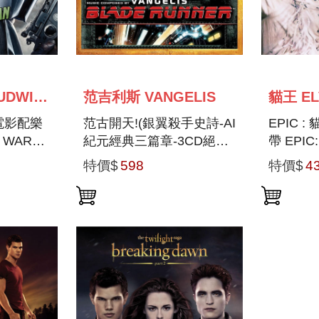
魯德溫葛瑞森 LUDWIG GORANSSON
范吉利斯 VANGELIS
貓王 EL
電影配樂
范古開天!(銀翼殺手史詩-AI
EPIC 
 WARS:
紀元經典三篇章-3CD絕版
帶 EPIC
IAN
重生最後實體珍藏) BLADE
IN CON
特價$
598
特價$
4
IGINAL
RUNNER TRILOGY (3CD)